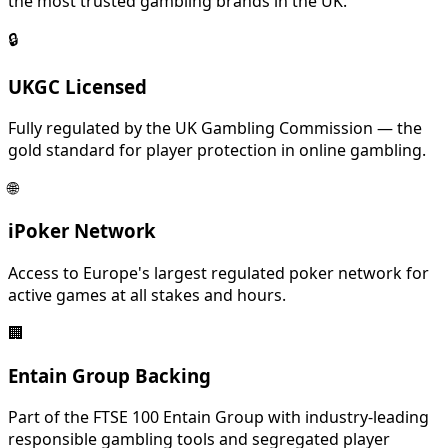
the most trusted gambling brands in the UK.
access codes on this page.
🔒
UKGC Licensed
Fully regulated by the UK Gambling Commission — the
gold standard for player protection in online gambling.
🌐
iPoker Network
Access to Europe's largest regulated poker network for
active games at all stakes and hours.
🏢
Entain Group Backing
Part of the FTSE 100 Entain Group with industry-leading
responsible gambling tools and segregated player