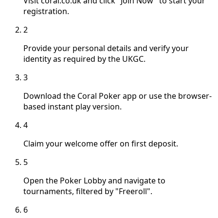
Visit coral.co.uk and click "Join Now" to start your
registration.
2
Provide your personal details and verify your
identity as required by the UKGC.
3
Download the Coral Poker app or use the browser-
based instant play version.
4
Claim your welcome offer on first deposit.
5
Open the Poker Lobby and navigate to
tournaments, filtered by "Freeroll".
6