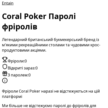
Entain
Coral Poker
Паролі
фріролів
Легендарний британський букмекерський бренд із
м'якими рекреаційними столами та чудовими крос-
продуктовими акціями.
Фріроли
:
0
Відкриті зараз
:
0
З паролем
:
0
Фріроли Coral Poker наразі не відстежуються на цій
платформі
Ми більше не відстежуємо паролі до фріролів для