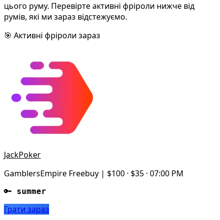
цього руму. Перевірте активні фріроли нижче від
румів, які ми зараз відстежуємо.
🎯
Активні фріроли зараз
JackPoker
GamblersEmpire Freebuy | $100
·
$35
·
07:00 PM
🔑
summer
Грати зараз