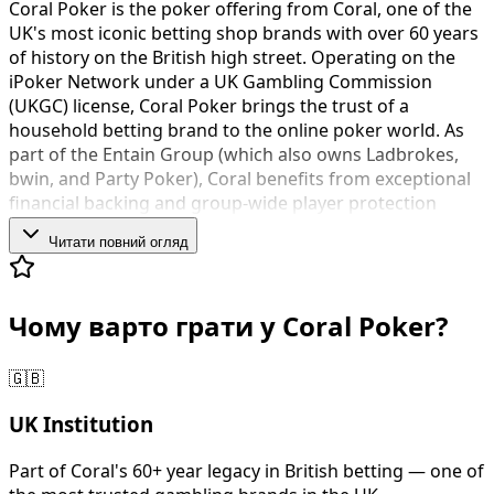
Coral Poker is the poker offering from Coral, one of the
UK's most iconic betting shop brands with over 60 years
of history on the British high street. Operating on the
iPoker Network under a UK Gambling Commission
(UKGC) license, Coral Poker brings the trust of a
household betting brand to the online poker world. As
part of the Entain Group (which also owns Ladbrokes,
bwin, and Party Poker), Coral benefits from exceptional
financial backing and group-wide player protection
standards that exceed basic regulatory requirements.
Читати повний огляд
This makes Coral Poker one of the safest environments
for UK-based poker players. The iPoker Network
connection provides Coral Poker players with access to a
Чому варто грати у Coral Poker?
wide range of cash games and tournaments throughout
the day and night. Network-wide events and Coral-
branded guaranteed tournaments run regularly, giving
🇬🇧
players ample opportunity to compete for significant
prize pools. For UK freeroll players, Coral Poker is an
UK Institution
excellent destination. The room run branded free
tournaments and participates in iPoker affiliate freerolls
Part of Coral's 60+ year legacy in British betting — one of
— all passworded events for which we publish the