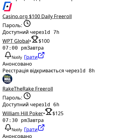
Casino.org $100 Daily Freeroll
Пароль:
Доступний через
1d 7h
WPT Global
•
$
100
Завтра
07:00 pm
Грати
Notify
Анонсовано
Реєстрація відкривається через
1d 8h
RakeTheRake Freeroll
Пароль:
Доступний через
1d 6h
William Hill Poker
•
$
125
Завтра
07:30 pm
Грати
Notify
Анонсовано