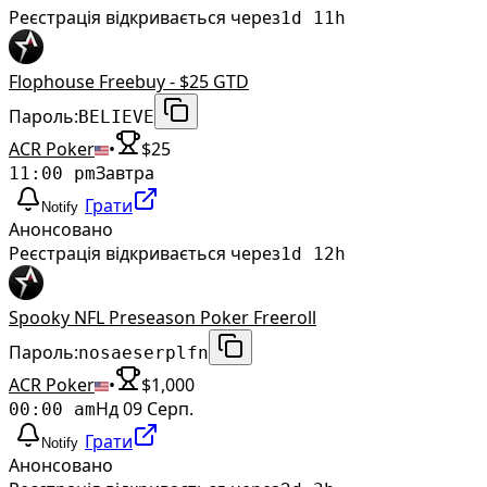
Реєстрація відкривається через
1d 11h
Flophouse Freebuy - $25 GTD
Пароль:
BELIEVE
ACR Poker
•
$
25
Завтра
11:00 pm
Грати
Notify
Анонсовано
Реєстрація відкривається через
1d 12h
Spooky NFL Preseason Poker Freeroll
Пароль:
nosaeserplfn
ACR Poker
•
$
1,000
Нд 09 Серп.
00:00 am
Грати
Notify
Анонсовано