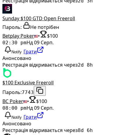
Реєстрація відкривається через
2d 3h
Sunday $100 GTD Open Freeroll
Пароль:
Не потрібен
Betplay Poker
•
$
100
Нд 09 Серп.
02:30 pm
Грати
Notify
Анонсовано
Реєстрація відкривається через
2d 8h
$100 Exclusive Freeroll
Пароль:
7743
BC Poker
•
$
100
Нд 09 Серп.
08:00 pm
Грати
Notify
Анонсовано
Реєстрація відкривається через
8d 6h