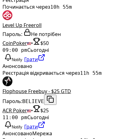
Починається через
10h 55m
Level Up Freeroll
Пароль:
Не потрібен
CoinPoker
•
$
50
Сьогодні
09:00 pm
Грати
Notify
Анонсовано
Реєстрація відкривається через
11h 55m
Flophouse Freebuy - $25 GTD
Пароль:
BELIEVE
ACR Poker
•
$
25
Сьогодні
11:00 pm
Грати
Notify
Анонсовано
Мережа