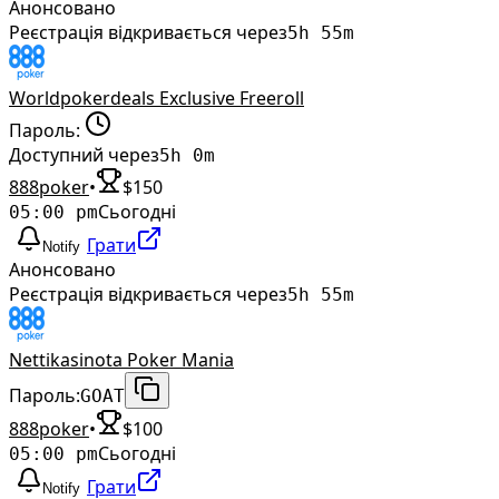
Анонсовано
Реєстрація відкривається через
5h 55m
Worldpokerdeals Exclusive Freeroll
Пароль:
Доступний через
5h 0m
888poker
•
$
150
Сьогодні
05:00 pm
Грати
Notify
Анонсовано
Реєстрація відкривається через
5h 55m
Nettikasinota Poker Mania
Пароль:
GOAT
888poker
•
$
100
Сьогодні
05:00 pm
Грати
Notify