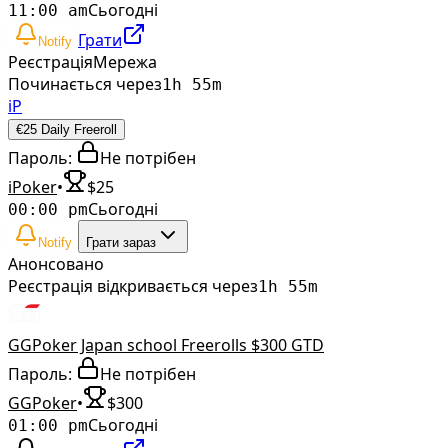
Сьогодні
11:00 am
Грати
Notify
Реєстрація
Мережа
Починається через
1h 55m
iP
€25 Daily Freeroll
Пароль:
Не потрібен
iPoker
•
$
25
Сьогодні
00:00 pm
Notify
Грати зараз
Анонсовано
Реєстрація відкривається через
1h 55m
GGPoker Japan school Freerolls $300 GTD
Пароль:
Не потрібен
GGPoker
•
$
300
Сьогодні
01:00 pm