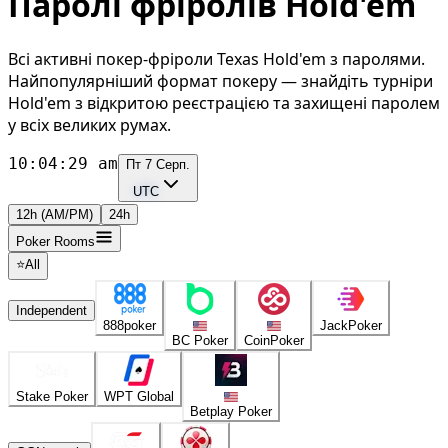
Паролі фріролів Hold'em
Всі активні покер-фріроли Texas Hold'em з паролями.
Найпопулярніший формат покеру — знайдіть турніри
Hold'em з відкритою реєстрацією та захищені паролем
у всіх великих румах.
10:04:30 am
Пт 7 Серп.
UTC
12h (AM/PM)
24h
Poker Rooms
⭐
All
Independent
888poker
JackPoker
BC Poker
CoinPoker
Stake Poker
WPT Global
Betplay Poker