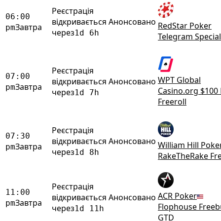
Реєстрація
06:00
відкривається
Анонсовано
RedStar Poker
Завтра
pm
через
1d 6h
Telegram Special
Реєстрація
07:00
WPT Global
відкривається
Анонсовано
Завтра
pm
Casino.org $100 
через
1d 7h
Freeroll
Реєстрація
07:30
відкривається
Анонсовано
William Hill Poke
Завтра
pm
через
1d 8h
RakeTheRake Fre
Реєстрація
11:00
ACR Poker
відкривається
Анонсовано
Завтра
pm
Flophouse Freebu
через
1d 11h
GTD