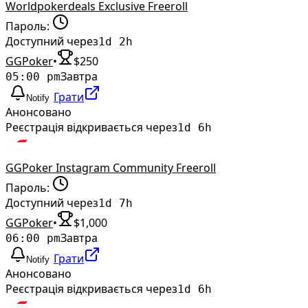
Worldpokerdeals Exclusive Freeroll
Пароль:
Доступний через
1d 2h
GGPoker
•
$
250
Завтра
05:00 pm
Грати
Notify
Анонсовано
Реєстрація відкривається через
1d 6h
GGPoker Instagram Community Freeroll
Пароль:
Доступний через
1d 7h
GGPoker
•
$
1,000
Завтра
06:00 pm
Грати
Notify
Анонсовано
Реєстрація відкривається через
1d 6h