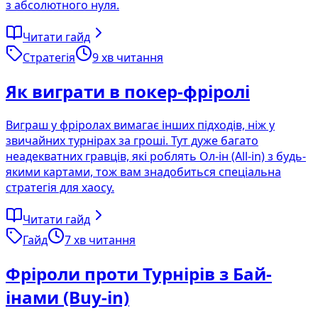
з абсолютного нуля.
Читати гайд
Стратегія
9
хв читання
Як виграти в покер-фріролі
Виграш у фріролах вимагає інших підходів, ніж у
звичайних турнірах за гроші. Тут дуже багато
неадекватних гравців, які роблять Ол-ін (All-in) з будь-
якими картами, тож вам знадобиться спеціальна
стратегія для хаосу.
Читати гайд
Гайд
7
хв читання
Фріроли проти Турнірів з Бай-
інами (Buy-in)