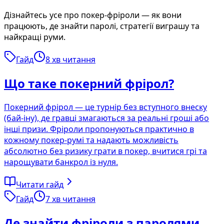
Дізнайтесь усе про покер-фріроли — як вони
працюють, де знайти паролі, стратегії виграшу та
найкращі руми.
Гайд
8
хв читання
Що таке покерний фрірол?
Покерний фрірол — це турнір без вступного внеску
(бай-іну), де гравці змагаються за реальні гроші або
інші призи. Фріроли пропонуються практично в
кожному покер-румі та надають можливість
абсолютно без ризику грати в покер, вчитися грі та
нарощувати банкрол із нуля.
Читати гайд
Гайд
7
хв читання
Де знайти фріроли з паролями