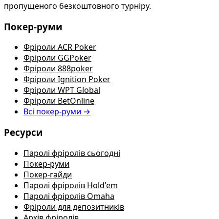
пропущеного безкоштовного турніру.
Покер-руми
Фріроли ACR Poker
Фріроли GGPoker
Фріроли 888poker
Фріроли Ignition Poker
Фріроли WPT Global
Фріроли BetOnline
Всі покер-руми →
Ресурси
Паролі фріролів сьогодні
Покер-руми
Покер-гайди
Паролі фріролів Hold'em
Паролі фріролів Omaha
Фріроли для депозитників
Архів фріролів