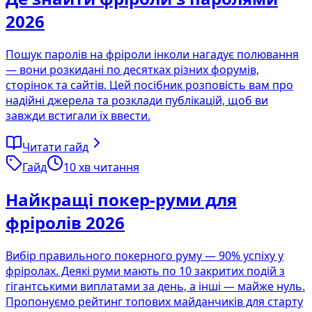
2026
Пошук паролів на фріроли інколи нагадує полювання
— вони розкидані по десятках різних форумів,
сторінок та сайтів. Цей посібник розповість вам про
надійні джерела та розклади публікацій, щоб ви
завжди встигали їх ввести.
Читати гайд
Гайд
10
хв читання
Найкращі покер-руми для
фріролів 2026
Вибір правильного покерного руму — 90% успіху у
фріролах. Деякі руми мають по 10 закритих подій з
гігантськими виплатами за день, а інші — майже нуль.
Пропонуємо рейтинг топових майданчиків для старту