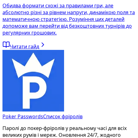
Обидва формати схожі за правилами гри, але
абсолютно різні за рівнем напруги, динамікою поля та
математичною стратегією. Розуміння цих деталей
допоможе вам перейти від безкоштовних турнірів до
регулярних грошових.
Читати гайд
Poker Passwords
Список фріролів
Паролі до покер-фріролів у реальному часі для всіх
великих румів і мереж. Оновлення 24/7, жодного