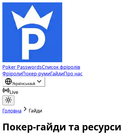
Poker Passwords
Список фріролів
Фріроли
Покер-руми
Гайди
Про нас
Українська
uk
Live
Головна
Гайди
Покер-гайди та ресурси