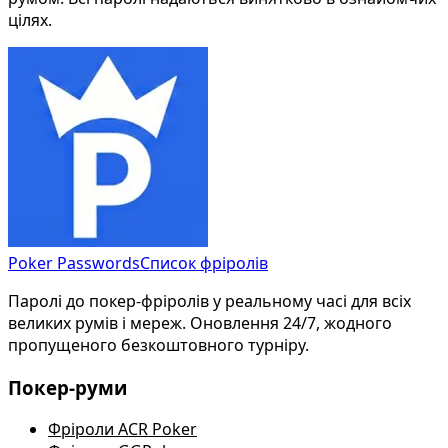
цілях.
Poker Passwords
Список фріролів
Паролі до покер-фріролів у реальному часі для всіх
великих румів і мереж. Оновлення 24/7, жодного
пропущеного безкоштовного турніру.
Покер-руми
Фріроли ACR Poker