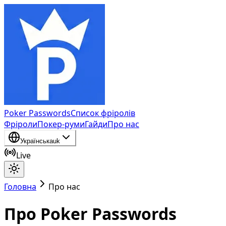
Poker Passwords
Список фріролів
Фріроли
Покер-руми
Гайди
Про нас
Українська
uk
Live
Головна
Про нас
Про Poker Passwords