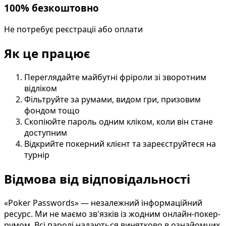
100% безкоштовно
Не потребує реєстрації або оплати
Як це працює
Переглядайте майбутні фріроли зі зворотним
відліком
Фільтруйте за румами, видом гри, призовим
фондом тощо
Скопіюйте пароль одним кліком, коли він стане
доступним
Відкрийте покерний клієнт та зареєструйтеся на
турнір
Відмова від відповідальності
«Poker Passwords» — незалежний інформаційний
ресурс. Ми не маємо зв'язків із жодним онлайн-покер-
румом. Всі паролі надаються винятково в ознайомчих