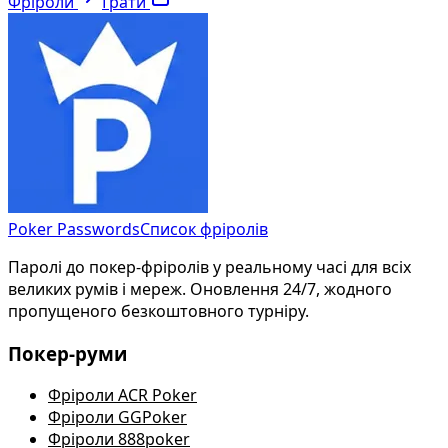
Фріроли
Грати
Poker Passwords
Список фріролів
Паролі до покер-фріролів у реальному часі для всіх
великих румів і мереж. Оновлення 24/7, жодного
пропущеного безкоштовного турніру.
Покер-руми
Фріроли ACR Poker
Фріроли GGPoker
Фріроли 888poker