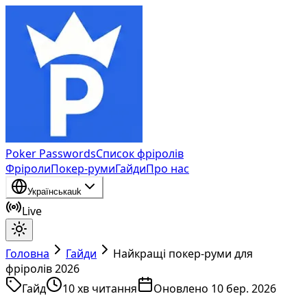
Poker Passwords
Список фріролів
Фріроли
Покер-руми
Гайди
Про нас
Українська
uk
Live
Головна
Гайди
Найкращі покер-руми для
фріролів 2026
Гайд
10
хв читання
Оновлено
10 бер. 2026