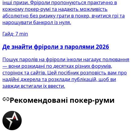
інші призи. Фріроли пропонуються практично в
кожному покер-румі та надають можливість
абсолютно без ризику грати в покер, вчитися грі та
нарощувати банкрол із нуля.
Гайд
·
7
min
Де знайти фріроли з паролями 2026
Пошук паролів на фріроли інколи нагадує полювання
— вони розкидані по десятках різних форумів,
сторінок та сайтів. Цей посібник розповість вам про
надійні джерела та розклади публікацій, щоб ви
завжди встигали їх ввести.
Рекомендовані покер-руми