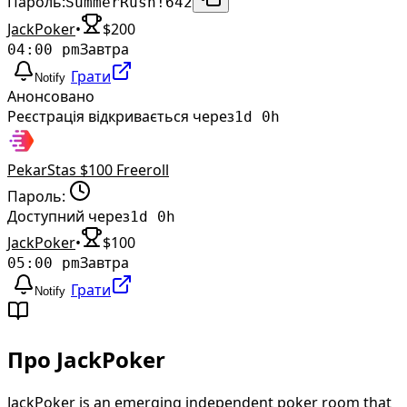
Пароль:
SummerRush!642
JackPoker
•
$
200
Завтра
04:00 pm
Грати
Notify
Анонсовано
Реєстрація відкривається через
1d 0h
PekarStas $100 Freeroll
Пароль:
Доступний через
1d 0h
JackPoker
•
$
100
Завтра
05:00 pm
Грати
Notify
Про JackPoker
JackPoker is an emerging independent poker room that