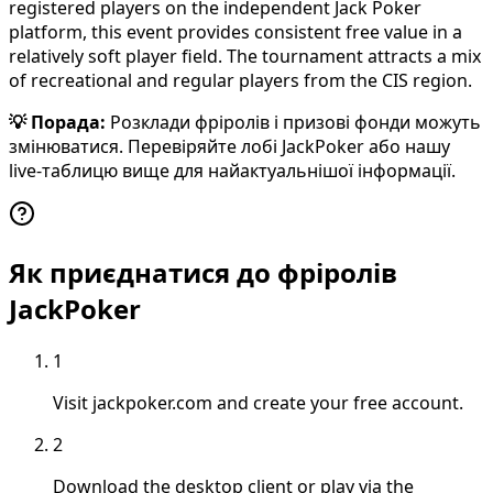
registered players on the independent Jack Poker
platform, this event provides consistent free value in a
relatively soft player field. The tournament attracts a mix
of recreational and regular players from the CIS region.
💡
Порада
:
Розклади фріролів і призові фонди можуть
змінюватися. Перевіряйте лобі JackPoker або нашу
live-таблицю вище для найактуальнішої інформації.
Як приєднатися до фріролів
JackPoker
1
Visit jackpoker.com and create your free account.
2
Download the desktop client or play via the