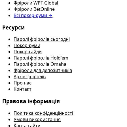
Фріроли WPT Global
Фріроли BetOnline
Всі покер-руми →
Ресурси
Паролі фріролів сьогодні
Покер-руми
Покер-гайди
Паролі фріролів Hold'em
Паролі фріролів Omaha
Фріроли для депозитників
Архів фріролів
Про нас
Контакт
Правова інформація
Політика конфіденційності
Умови використання
Карта сайту