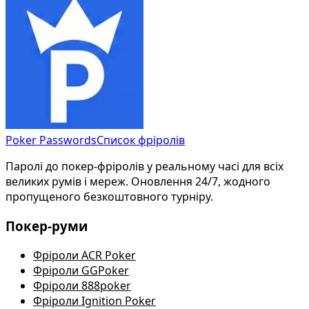
Poker Passwords
Список фріролів
Паролі до покер-фріролів у реальному часі для всіх
великих румів і мереж. Оновлення 24/7, жодного
пропущеного безкоштовного турніру.
Покер-руми
Фріроли ACR Poker
Фріроли GGPoker
Фріроли 888poker
Фріроли Ignition Poker