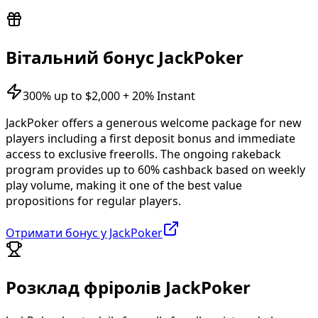
Вітальний бонус JackPoker
300% up to $2,000 + 20% Instant
JackPoker offers a generous welcome package for new
players including a first deposit bonus and immediate
access to exclusive freerolls. The ongoing rakeback
program provides up to 60% cashback based on weekly
play volume, making it one of the best value
propositions for regular players.
Отримати бонус у JackPoker
Розклад фріролів JackPoker