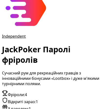
Independent
JackPoker
Паролі
фріролів
Сучасний рум для рекреаційних гравців з
інноваційними бонусами «Lootbox» і дуже м'якими
турнірними полями.
Фріроли
:
4
Відкриті зараз
:
1
З паролем
:
1