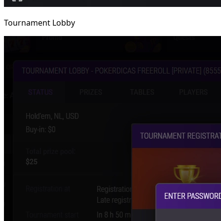
Tournament Lobby