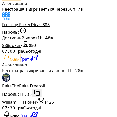
Анонсовано
Реєстрація відкривається через
58m 6s
Freebuy PokerDicas 888
Пароль:
Доступний через
1h 48m
888poker
•
$
50
Сьогодні
07:00 pm
Грати
Notify
Анонсовано
Реєстрація відкривається через
1h 28m
RakeTheRake Freeroll
Пароль:
11:35
William Hill Poker
•
$
125
Сьогодні
07:30 pm
Грати
Notify