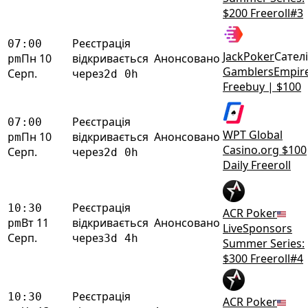
$200 Freeroll#3
Реєстрація
07:00
JackPoker
Сателі
Пн 10
відкривається
Анонсовано
pm
GamblersEmpir
Серп.
через
2d 0h
Freebuy | $100
Реєстрація
07:00
WPT Global
Пн 10
відкривається
Анонсовано
pm
Casino.org $100
Серп.
через
2d 0h
Daily Freeroll
Реєстрація
10:30
ACR Poker
Вт 11
відкривається
Анонсовано
pm
LiveSponsors
Серп.
через
3d 4h
Summer Series:
$300 Freeroll#4
Реєстрація
10:30
ACR Poker