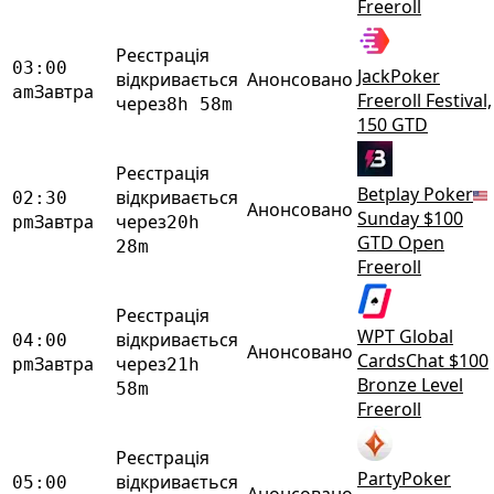
Freeroll
Реєстрація
03:00
JackPoker
відкривається
Анонсовано
Завтра
am
Freeroll Festival,
через
8h 58m
150 GTD
Реєстрація
Betplay Poker
відкривається
02:30
Анонсовано
Sunday $100
Завтра
через
pm
20h
GTD Open
28m
Freeroll
Реєстрація
WPT Global
відкривається
04:00
Анонсовано
CardsChat $100
Завтра
через
pm
21h
Bronze Level
58m
Freeroll
Реєстрація
PartyPoker
відкривається
05:00
Анонсовано