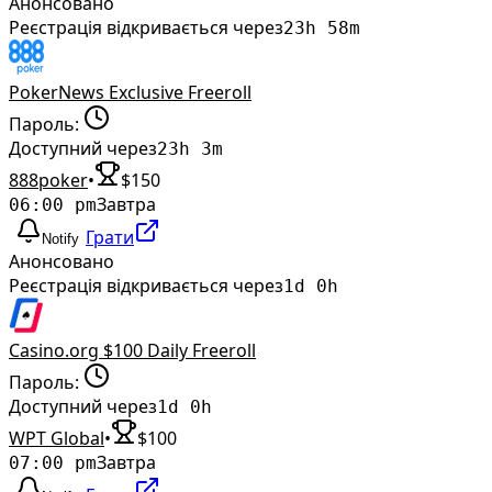
Анонсовано
Реєстрація відкривається через
23h 58m
PokerNews Exclusive Freeroll
Пароль:
Доступний через
23h 3m
888poker
•
$
150
Завтра
06:00 pm
Грати
Notify
Анонсовано
Реєстрація відкривається через
1d 0h
Casino.org $100 Daily Freeroll
Пароль:
Доступний через
1d 0h
WPT Global
•
$
100
Завтра
07:00 pm