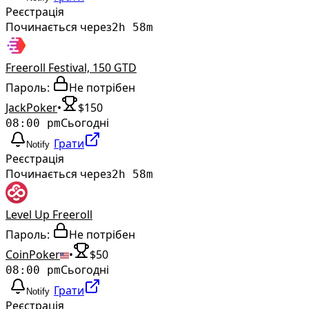
Реєстрація
Починається через
2h 58m
Freeroll Festival, 150 GTD
Пароль:
Не потрібен
JackPoker
•
$
150
Сьогодні
08:00 pm
Грати
Notify
Реєстрація
Починається через
2h 58m
Level Up Freeroll
Пароль:
Не потрібен
CoinPoker
•
$
50
Сьогодні
08:00 pm
Грати
Notify
Реєстрація