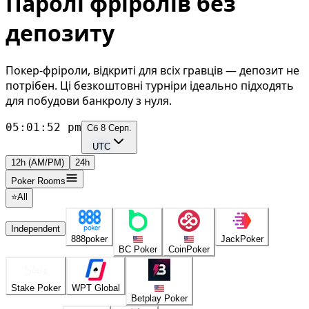
Паролі фріролів без
депозиту
Покер-фріроли, відкриті для всіх гравців — депозит не
потрібен. Ці безкоштовні турніри ідеально підходять
для побудови банкролу з нуля.
05:01:53 pm
Сб 8 Серп.
UTC
12h (AM/PM)
24h
Poker Rooms
⭐
All
Independent
888poker
JackPoker
BC Poker
CoinPoker
Stake Poker
WPT Global
Betplay Poker