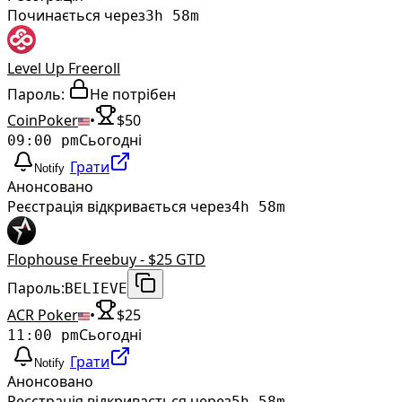
Починається через
3h 58m
Level Up Freeroll
Пароль:
Не потрібен
CoinPoker
•
$
50
Сьогодні
09:00 pm
Грати
Notify
Анонсовано
Реєстрація відкривається через
4h 58m
Flophouse Freebuy - $25 GTD
Пароль:
BELIEVE
ACR Poker
•
$
25
Сьогодні
11:00 pm
Грати
Notify
Анонсовано
Реєстрація відкривається через
5h 58m