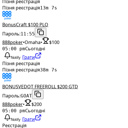
Пізня реєстрація
Пізня реєстрація
13m 6s
BonusCraft $100 PLO
Пароль:
11:55
888poker
•
Omaha
•
$
100
Сьогодні
05:00 pm
Грати
Notify
Пізня реєстрація
Пізня реєстрація
38m 6s
BONUSVEDOT FREEROLL $200 GTD
Пароль:
GOAT
888poker
•
$
200
Сьогодні
05:00 pm
Грати
Notify
Реєстрація