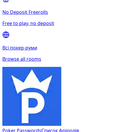
No Deposit Freerolls
Free to play, no deposit
Всі покер-руми
Browse all rooms
Poker Passwords
Список фріролів