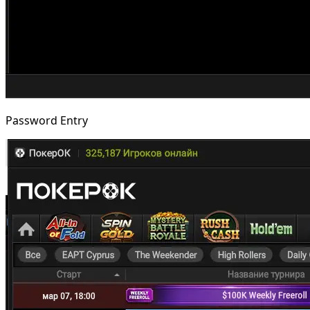
Password Entry