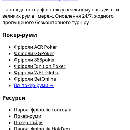
Паролі до покер-фріролів у реальному часі для всіх
великих румів і мереж. Оновлення 24/7, жодного
пропущеного безкоштовного турніру.
Покер-руми
Фріроли ACR Poker
Фріроли GGPoker
Фріроли 888poker
Фріроли Ignition Poker
Фріроли WPT Global
Фріроли BetOnline
Всі покер-руми →
Ресурси
Паролі фріролів сьогодні
Покер-руми
Покер-гайди
Паролі фріролів Hold'em