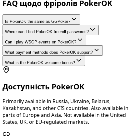
FAQ щодо фріролів PokerOK
Is PokerOK the same as GGPoker?
Where can I find PokerOK freeroll passwords?
Can I play WSOP events on PokerOK?
What payment methods does PokerOK support?
What is the PokerOK welcome bonus?
Доступність PokerOK
Primarily available in Russia, Ukraine, Belarus,
Kazakhstan, and other CIS countries. Also available in
parts of Europe and Asia. Not available in the United
States, UK, or EU-regulated markets.