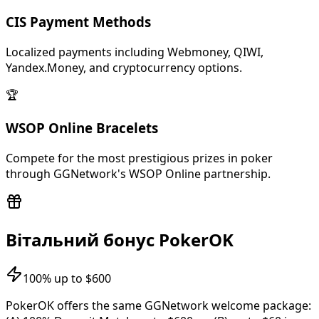
CIS Payment Methods
Localized payments including Webmoney, QIWI,
Yandex.Money, and cryptocurrency options.
🏆
WSOP Online Bracelets
Compete for the most prestigious prizes in poker
through GGNetwork's WSOP Online partnership.
Вітальний бонус PokerOK
100% up to $600
PokerOK offers the same GGNetwork welcome package: