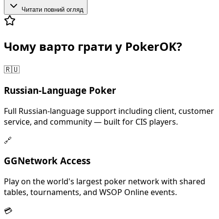
bracelet events, GGMasters, and all major tournament
Читати повний огляд
series. The software features the same innovative tools:
PokerCraft analytics, Smart HUD, All-In Insurance,
staking functionality, and the Rush & Cash fast-fold
Чому варто грати у PokerOK?
format. PokerOK supports payment methods popular in
CIS countries including Webmoney, QIWI, Yandex.Money,
and various cryptocurrency options. The customer
🇷🇺
support team operates in Russian, providing a seamless
experience for the target audience. Freeroll players
Russian-Language Poker
enjoy access to the full GGNetwork freeroll schedule
plus exclusive PokerOK promotional events with CIS-
Full Russian-language support including client, customer
optimized timing and Russian-language community
service, and community — built for CIS players.
partnerships.
🔗
GGNetwork Access
Play on the world's largest poker network with shared
tables, tournaments, and WSOP Online events.
💳