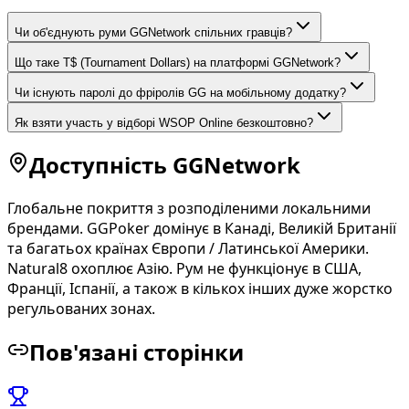
Чи об'єднують руми GGNetwork спільних гравців?
Що таке T$ (Tournament Dollars) на платформі GGNetwork?
Чи існують паролі до фріролів GG на мобільному додатку?
Як взяти участь у відборі WSOP Online безкоштовно?
Доступність GGNetwork
Глобальне покриття з розподіленими локальними
брендами. GGPoker домінує в Канаді, Великій Британії
та багатьох країнах Європи / Латинської Америки.
Natural8 охоплює Азію. Рум не функціонує в США,
Франції, Іспанії, а також в кількох інших дуже жорстко
регульованих зонах.
Пов'язані сторінки