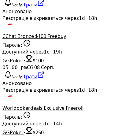
Грати
Notify
Анонсовано
Реєстрація відкривається через
1d 18h
CChat Bronze $100 Freebuy
Пароль:
Доступний через
1d 19h
GGPoker
•
$
100
Сб 08 Серп.
05:00 pm
Грати
Notify
Анонсовано
Реєстрація відкривається через
1d 18h
Worldpokerdeals Exclusive Freeroll
Пароль:
Доступний через
1d 14h
GGPoker
•
$
250