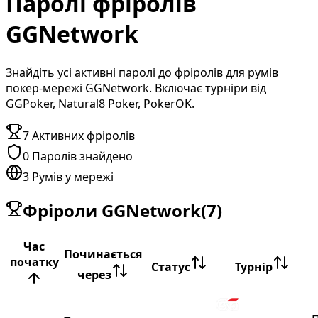
Паролі фріролів
GGNetwork
Знайдіть усі активні паролі до фріролів для румів
покер-мережі GGNetwork. Включає турніри від
GGPoker, Natural8 Poker, PokerOK.
7
Активних фріролів
0
Паролів знайдено
3
Румів у мережі
Фріроли GGNetwork
(
7
)
Час
Починається
початку
Статус
Турнір
через