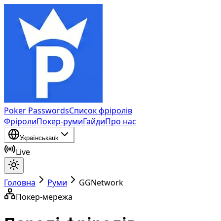
Poker Passwords
Список фріролів
Фріроли
Покер-руми
Гайди
Про нас
Українська
uk
Live
Головна
Руми
GGNetwork
Покер-мережа