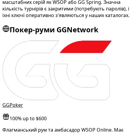
масштабних серій як WSOP або GG Spring. Значна
кількість турнірів є закритими (потребують паролів), і
їхні ключі оперативно з'являються у наших каталогах.
Покер-руми GGNetwork
GGPoker
100% up to $600
Флагманський рум та амбасадор WSOP Online. Має