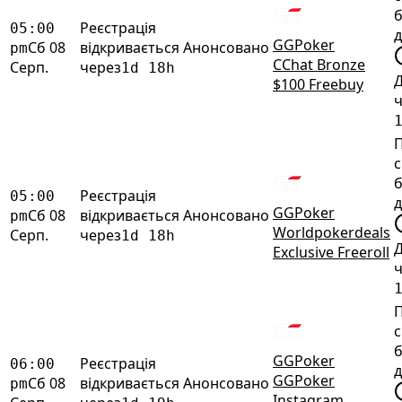
б
Реєстрація
05:00
GGPoker
Сб 08
відкривається
Анонсовано
pm
CChat Bronze
Серп.
через
1d 18h
$100 Freebuy
б
Реєстрація
05:00
GGPoker
Сб 08
відкривається
Анонсовано
pm
Worldpokerdeals
Серп.
через
1d 18h
Exclusive Freeroll
б
GGPoker
Реєстрація
06:00
GGPoker
Сб 08
відкривається
Анонсовано
pm
Instagram