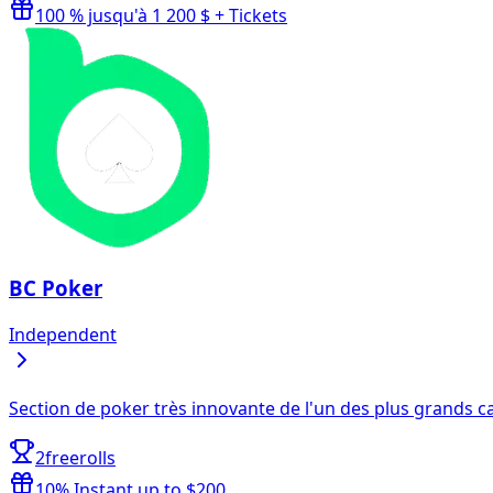
100 % jusqu'à 1 200 $ + Tickets
BC Poker
Independent
Section de poker très innovante de l'un des plus grands c
2
freerolls
10% Instant up to $200