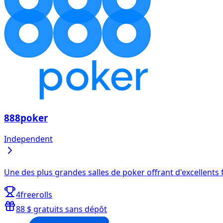
888poker
Independent
Une des plus grandes salles de poker offrant d'excellents 
4
freerolls
88 $ gratuits sans dépôt