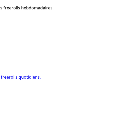
es freerolls hebdomadaires.
freerolls quotidiens.