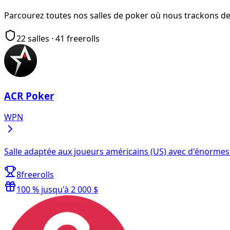
Parcourez toutes nos salles de poker où nous trackons d
22
salles
·
41
freerolls
ACR Poker
WPN
Salle adaptée aux joueurs américains (US) avec d'énormes 
8
freerolls
100 % jusqu'à 2 000 $