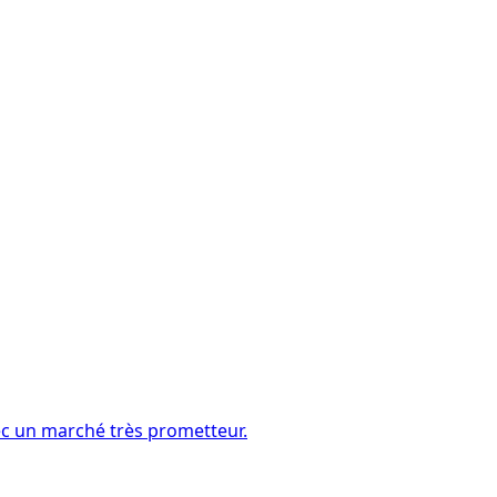
c un marché très prometteur.