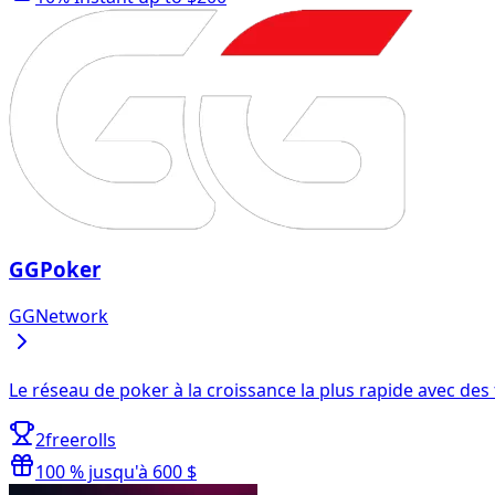
GGPoker
GGNetwork
Le réseau de poker à la croissance la plus rapide avec des 
2
freerolls
100 % jusqu'à 600 $