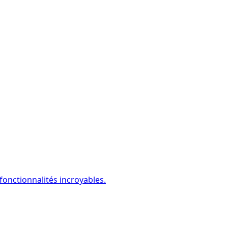
fonctionnalités incroyables.