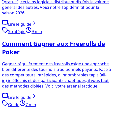
"gratuit", certains logiciels distribuent dix fois le volume
général des autres. Voici notre Top définitif pour la
saison 2026.
Lire le guide
Stratégie
9
min
Comment Gagner aux Freerolls de
Poker
Gagner régulièrement des freerolls exige une approche
bien différente des tournois traditionnels payants. Face à
des compétiteurs intrépides, d'innombrables tapis (all-
in) irréfléchis et des participants chaotiques, il vous faut
des méthodes ciblées. Voici votre arsenal tactique.
Lire le guide
Guide
7
min