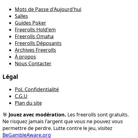
Mots de Passe d'Aujourd'hui
Salles
Guides Poker
Freerolls Hold'em
Freerolls Omaha
Freerolls Déposants
Archives Freerolls
À propos
Nous Contacter
Légal
Pol. Confidentialité
C.G.U
Plan du site
🎯
Jouez avec modération.
Les freerolls sont gratuits.
Ne risquez jamais l'argent que vous ne pouvez vous
permettre de perdre.
Lutte contre le jeu, visitez
BeGambleAware.org