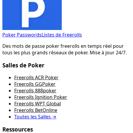
Poker Passwords
Listes de Freerolls
Des mots de passe poker freerolls en temps réel pour
tous les plus grands réseaux de poker. Mise à jour 24/7.
Salles de Poker
Freerolls ACR Poker
Freerolls GGPoker
Freerolls 888poker
Freerolls Ignition Poker
Freerolls WPT Global
Freerolls BetOnline
Toutes les Salles →
Ressources