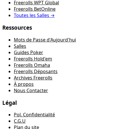
Freerolls WPT Global
Freerolls BetOnline
Toutes les Salles →
Ressources
Mots de Passe d'Aujourd'hui
Salles
Guides Poker
Freerolls Hold'em
Freerolls Omaha
Freerolls Déposants
Archives Freerolls
À propos
Nous Contacter
Légal
Pol. Confidentialité
C.G.U
Plan du site