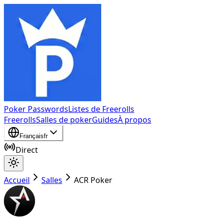
Poker Passwords
Listes de Freerolls
Freerolls
Salles de poker
Guides
À propos
Français
fr
Direct
Accueil
Salles
ACR Poker