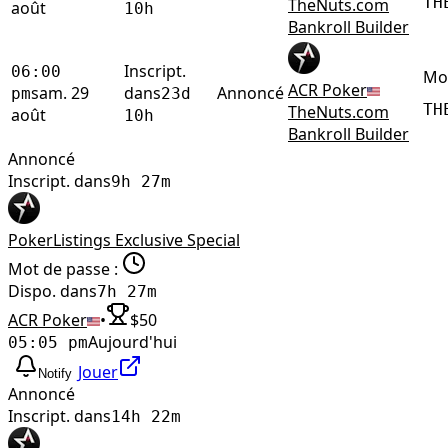
TH
TheNuts.com
août
10h
Bankroll Builder
Inscript.
06:00
Mot
ACR Poker
sam. 29
dans
Annoncé
pm
23d
TH
TheNuts.com
août
10h
Bankroll Builder
Annoncé
Inscript. dans
9h 27m
PokerListings Exclusive Special
Mot de passe :
Dispo. dans
7h 27m
ACR Poker
•
$
50
Aujourd'hui
05:05 pm
Jouer
Notify
Annoncé
Inscript. dans
14h 22m