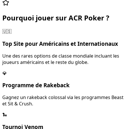
et "Sit & Crush", offrant l'un des retours les plus élevés
de l'industrie pour les grinders. Pour les joueurs de
Pourquoi jouer sur ACR Poker ?
freeroll, ACR offre l'un des calendriers de freerolls les
plus actifs. Les freerolls partenaires ou communautaires
sont légion, tout comme les célèbres freerolls "On
🇺🇸
Demand" qui démarrent de façon continue.
Top Site pour Américains et Internationaux
Une des rares options de classe mondiale incluant les
joueurs américains et le reste du globe.
💎
Programme de Rakeback
Gagnez un rakeback colossal via les programmes Beast
et Sit & Crush.
🐍
Tournoi Venom