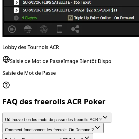
Lobby des Tournois ACR
Saisie de Mot de Passe
Image Bientôt Dispo
Saisie de Mot de Passe
FAQ des freerolls ACR Poker
Où trouve-t-on les mots de passe des freerolls ACR ?
Comment fonctionnent les freerolls On Demand ?