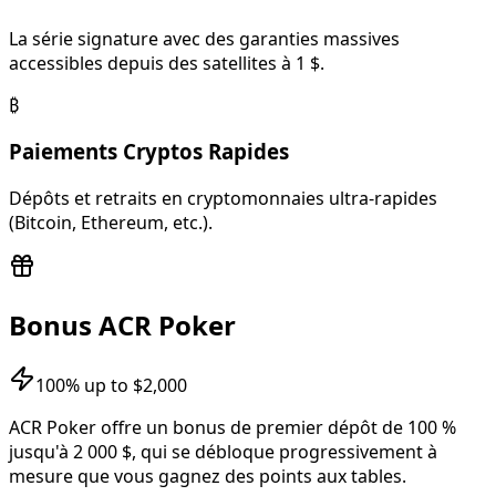
La série signature avec des garanties massives
accessibles depuis des satellites à 1 $.
₿
Paiements Cryptos Rapides
Dépôts et retraits en cryptomonnaies ultra-rapides
(Bitcoin, Ethereum, etc.).
Bonus ACR Poker
100% up to $2,000
ACR Poker offre un bonus de premier dépôt de 100 %
jusqu'à 2 000 $, qui se débloque progressivement à
mesure que vous gagnez des points aux tables.