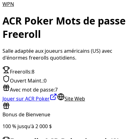
WPN
ACR Poker
Mots de passe
Freeroll
Salle adaptée aux joueurs américains (US) avec
d'énormes freerolls quotidiens.
Freerolls
:
8
Ouvert Maint.
:
0
Avec mot de passe
:
7
Jouer sur ACR Poker
Site Web
Bonus de Bienvenue
100 % jusqu'à 2 000 $