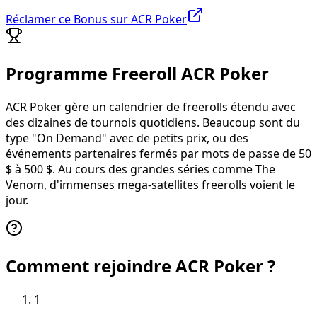
Réclamer ce Bonus sur ACR Poker
Programme Freeroll ACR Poker
ACR Poker gère un calendrier de freerolls étendu avec
des dizaines de tournois quotidiens. Beaucoup sont du
type "On Demand" avec de petits prix, ou des
événements partenaires fermés par mots de passe de 50
$ à 500 $. Au cours des grandes séries comme The
Venom, d'immenses mega-satellites freerolls voient le
jour.
Comment rejoindre ACR Poker ?
1