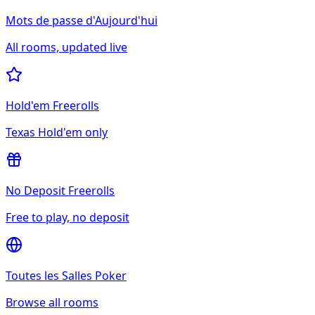
Mots de passe d'Aujourd'hui
All rooms, updated live
Hold'em Freerolls
Texas Hold'em only
No Deposit Freerolls
Free to play, no deposit
Toutes les Salles Poker
Browse all rooms