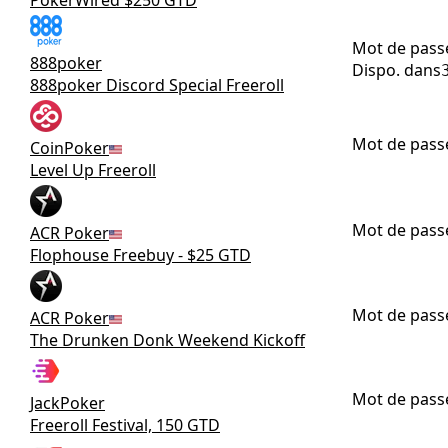
Mot de passe
888poker
Dispo. dans
888poker Discord Special Freeroll
Mot de passe
CoinPoker
Level Up Freeroll
Mot de passe
ACR Poker
Flophouse Freebuy - $25 GTD
Mot de passe
ACR Poker
The Drunken Donk Weekend Kickoff
Mot de passe
JackPoker
Freeroll Festival, 150 GTD