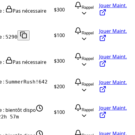
Jouer Maint.
Rappel
$
300
 :
Pas nécessaire
Jouer Maint.
Rappel
$
100
 :
5290
Jouer Maint.
Rappel
$
300
 :
Pas nécessaire
 :
SummerRush!642
Jouer Maint.
Rappel
$
200
Jouer Maint.
 :
bientôt dispo
Rappel
$
100
22h 57m
Jouer Maint.