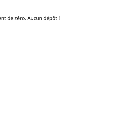
ent de zéro. Aucun dépôt !