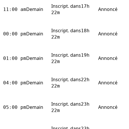
Inscript. dans
17h
Demain
Annoncé
11:00 am
22m
Inscript. dans
18h
Demain
Annoncé
00:00 pm
22m
Inscript. dans
19h
Demain
Annoncé
01:00 pm
22m
Inscript. dans
22h
Demain
Annoncé
04:00 pm
22m
Inscript. dans
23h
Demain
Annoncé
05:00 pm
22m
Inscript. dans
23h