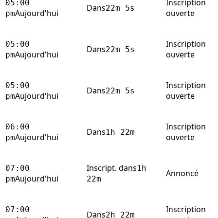
Inscription
05:00
Dans
22m 4s
Aujourd'hui
ouverte
pm
Inscription
05:00
Dans
22m 4s
Aujourd'hui
ouverte
pm
Inscription
05:00
Dans
22m 4s
Aujourd'hui
ouverte
pm
Inscription
06:00
Dans
1h 22m
Aujourd'hui
ouverte
pm
Inscript. dans
07:00
1h
Annoncé
Aujourd'hui
pm
22m
Inscription
07:00
Dans
2h 22m