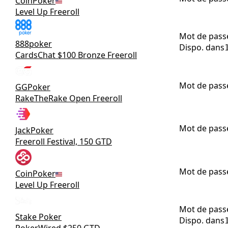
CoinPoker
Level Up Freeroll
Mot de passe
888poker
Dispo. dans
CardsChat $100 Bronze Freeroll
Mot de passe
GGPoker
RakeTheRake Open Freeroll
Mot de passe
JackPoker
Freeroll Festival, 150 GTD
Mot de passe
CoinPoker
Level Up Freeroll
Mot de passe
Stake Poker
Dispo. dans
PokerWired $250 GTD