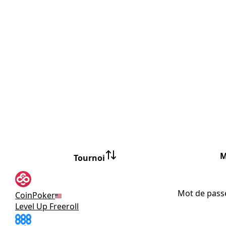
M
Tournoi
Mot de passe
CoinPoker
Level Up Freeroll