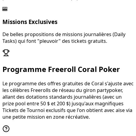
🎰
Missions Exclusives
De belles propositions de missions journalières (Daily
Tasks) qui font "pleuvoir" des tickets gratuits.
Programme Freeroll Coral Poker
Le programme des offres gratuites de Coral s'ajuste avec
les célèbres Freerolls de réseau du giron partypoker,
allant des dotations standards journalières (avec un
prize pool entre 50 $ et 200 $) jusqu'aux magnifiques
Tickets de Tournoi exclusifs que l'on obtient avec aise via
une petite mission en zone récréative.