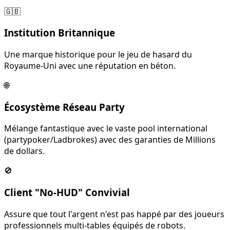
miser figure parmi les activités phares de Coral Poker.
🇬🇧
Institution Britannique
Une marque historique pour le jeu de hasard du
Royaume-Uni avec une réputation en béton.
🌐
Écosystème Réseau Party
Mélange fantastique avec le vaste pool international
(partypoker/Ladbrokes) avec des garanties de Millions
de dollars.
🚫
Client "No-HUD" Convivial
Assure que tout l'argent n'est pas happé par des joueurs
professionnels multi-tables équipés de robots.