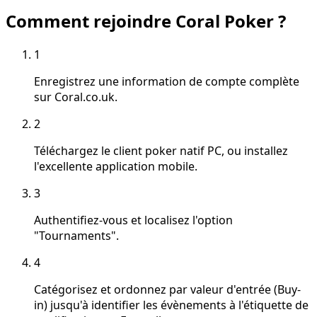
Comment rejoindre Coral Poker ?
1
Enregistrez une information de compte complète
sur Coral.co.uk.
2
Téléchargez le client poker natif PC, ou installez
l'excellente application mobile.
3
Authentifiez-vous et localisez l'option
"Tournaments".
4
Catégorisez et ordonnez par valeur d'entrée (Buy-
in) jusqu'à identifier les évènements à l'étiquette de