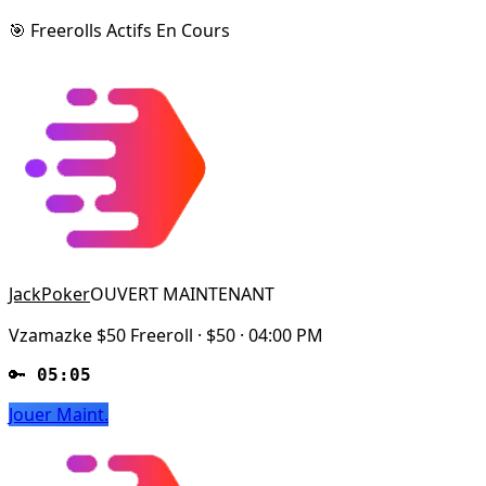
🎯
Freerolls Actifs En Cours
JackPoker
OUVERT MAINTENANT
Vzamazke $50 Freeroll
·
$50
·
04:00 PM
🔑
05:05
Jouer Maint.