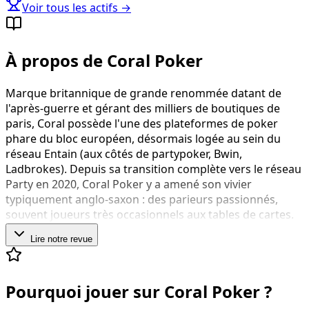
Voir tous les actifs
→
À propos de Coral Poker
Marque britannique de grande renommée datant de
l'après-guerre et gérant des milliers de boutiques de
paris, Coral possède l'une des plateformes de poker
phare du bloc européen, désormais logée au sein du
réseau Entain (aux côtés de partypoker, Bwin,
Ladbrokes). Depuis sa transition complète vers le réseau
Party en 2020, Coral Poker y a amené son vivier
typiquement anglo-saxon : des parieurs passionnés,
souvent joueurs très occasionnels aux tables de cartes.
L'intégration garantit les mêmes protocoles primés
Lire notre revue
(interdiction stricte des HUD/Trackers) qui sécurisent
une vaste frange de joueurs récréatifs protégeant les
débutants. La salle intègre des freerolls quotidiens très
Pourquoi jouer sur Coral Poker ?
appréciés, des championnats de Spins (jackpots rapides)
et de fréquents challenges où gagner des billets sans