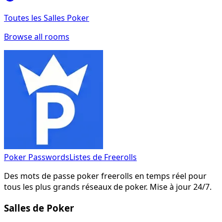
Toutes les Salles Poker
Browse all rooms
Poker Passwords
Listes de Freerolls
Des mots de passe poker freerolls en temps réel pour
tous les plus grands réseaux de poker. Mise à jour 24/7.
Salles de Poker