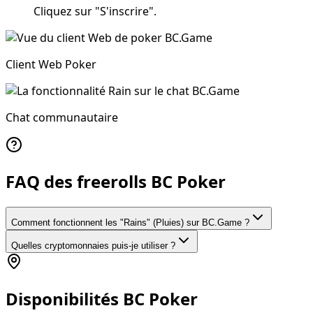
Cliquez sur "S'inscrire".
Client Web Poker
Chat communautaire
FAQ des freerolls BC Poker
Comment fonctionnent les "Rains" (Pluies) sur BC.Game ?
Quelles cryptomonnaies puis-je utiliser ?
Disponibilités BC Poker