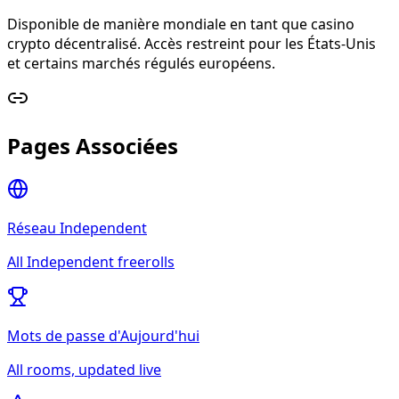
Disponible de manière mondiale en tant que casino
crypto décentralisé. Accès restreint pour les États-Unis
et certains marchés régulés européens.
Pages Associées
Réseau Independent
All
Independent
freerolls
Mots de passe d'Aujourd'hui
All rooms, updated live