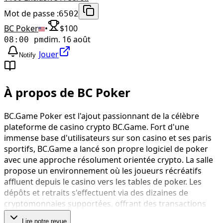
Mot de passe :
6502
BC Poker
•
$
100
dim. 16 août
08:00 pm
Jouer
Notify
À propos de BC Poker
BC.Game Poker est l'ajout passionnant de la célèbre
plateforme de casino crypto BC.Game. Fort d'une
immense base d'utilisateurs sur son casino et ses paris
sportifs, BC.Game a lancé son propre logiciel de poker
avec une approche résolument orientée crypto. La salle
propose un environnement où les joueurs récréatifs
affluent depuis le casino vers les tables de poker. Les
dépôts et retraits s'effectuent via des dizaines de
cryptomonnaies supportées, offrant des transactions
rapides et anonymes. L'interface Web fluide est
Lire notre revue