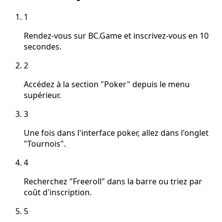
1
Rendez-vous sur BC.Game et inscrivez-vous en 10
secondes.
2
Accédez à la section "Poker" depuis le menu
supérieur.
3
Une fois dans l'interface poker, allez dans l'onglet
"Tournois".
4
Recherchez "Freeroll" dans la barre ou triez par
coût d'inscription.
5