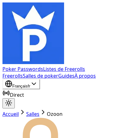
Poker Passwords
Listes de Freerolls
Freerolls
Salles de poker
Guides
À propos
Français
fr
Direct
Accueil
Salles
Ozoon