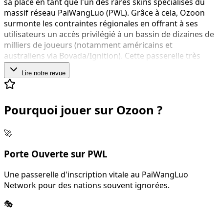
sa place en tant que l'un des rares skins spécialisés du
massif réseau PaiWangLuo (PWL). Grâce à cela, Ozoon
surmonte les contraintes régionales en offrant à ses
utilisateurs un accès privilégié à un bassin de dizaines de
milliers de joueurs (notamment américains et
australiens via Bovada/Ignition). Cette passerelle très
exotique s'articule sur une monétisation favorisant les
Lire notre revue
agents et portefeuilles virtuels non-traditionnels, un
outil devenu indispensable pour les résidents des pays à
réglementation du jeu stricte. Comme de coutume sur le
Pourquoi jouer sur Ozoon ?
PWL, l'Anonymat des joueurs y est la pierre angulaire
garantissant un rapport de force purement humain.
Conçues pour la découverte, les opportunités gratuites
🚀
au travers d'Ozoon prennent très systématiquement la
forme d'AirDrops via le truchement de modérateurs
Porte Ouverte sur PWL
Telegram/Line, incluant d'exclusifs "Mots de passe" pour
propulser ses premiers tickets en argent virtuel vers du
Une passerelle d'inscription vitale au PaiWangLuo
vrai cash.
Network pour des nations souvent ignorées.
🎭