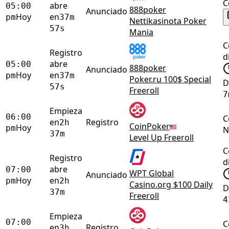
C
abre
05:00
888poker
Anunciado
Hoy
en
pm
37m
Nettikasinota Poker
56s
Mania
C
Registro
d
abre
05:00
888poker
Anunciado
Hoy
en
pm
37m
Poker.ru 100$ Special
D
56s
Freeroll
7
Empieza
06:00
C
en
Registro
2h
CoinPoker
Hoy
pm
N
37m
Level Up Freeroll
C
Registro
d
abre
07:00
WPT Global
Anunciado
Hoy
en
pm
2h
Casino.org $100 Daily
D
37m
Freeroll
4
Empieza
07:00
C
en
Registro
3h