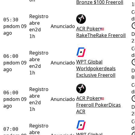
Bronze $100 Freeroll
1
C
Registro
d
05:30
abre
dom 09
Anunciado
pm
ACR Poker
en
2d
ago
D
RakeTheRake Freeroll
1h
2
C
Registro
d
06:00
abre
WPT Global
dom 09
Anunciado
pm
en
2d
Worldpokerdeals
ago
D
1h
Exclusive Freeroll
0
C
Registro
d
06:00
abre
ACR Poker
dom 09
Anunciado
pm
en
2d
Freeroll PokerDicas
ago
D
1h
ACR
2
C
Registro
d
07:00
abre
WPT Global