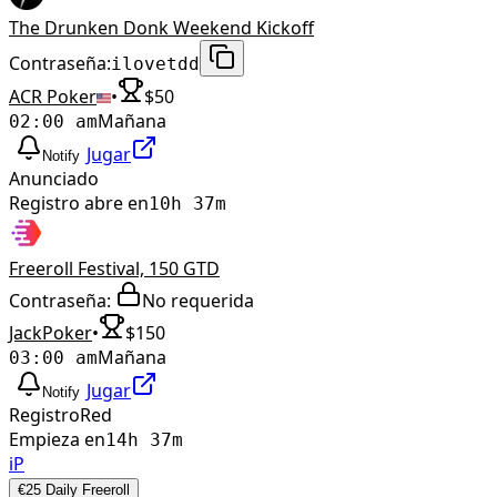
The Drunken Donk Weekend Kickoff
Contraseña:
ilovetdd
ACR Poker
•
$
50
Mañana
02:00 am
Jugar
Notify
Anunciado
Registro abre en
10h 37m
Freeroll Festival, 150 GTD
Contraseña:
No requerida
JackPoker
•
$
150
Mañana
03:00 am
Jugar
Notify
Registro
Red
Empieza en
14h 37m
iP
€25 Daily Freeroll