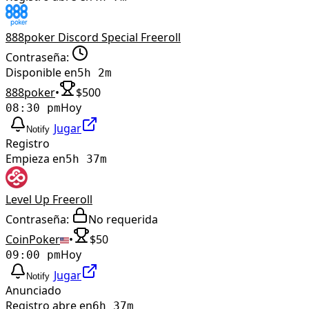
888poker Discord Special Freeroll
Contraseña:
Disponible en
5h 2m
888poker
•
$
500
Hoy
08:30 pm
Jugar
Notify
Registro
Empieza en
5h 37m
Level Up Freeroll
Contraseña:
No requerida
CoinPoker
•
$
50
Hoy
09:00 pm
Jugar
Notify
Anunciado
Registro abre en
6h 37m