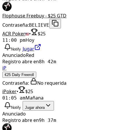
Flophouse Freebuy - $25 GTD
Contraseña:
BELIEVE
ACR Poker
•
$
25
Hoy
11:00 pm
Jugar
Notify
Anunciado
Red
Registro abre en
8h 42m
iP
€25 Daily Freeroll
Contraseña:
No requerida
iPoker
•
$
25
Mañana
01:05 am
Notify
Jugar ahora
Anunciado
Registro abre en
9h 37m