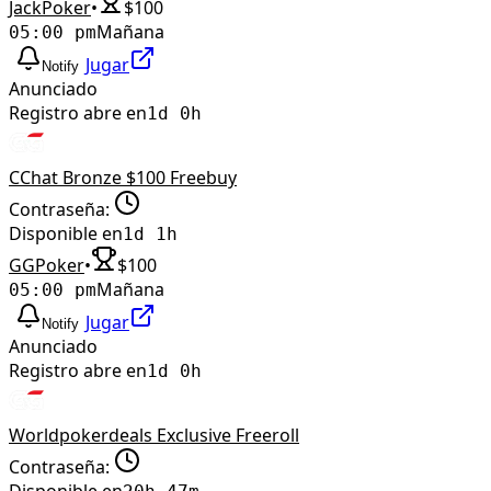
JackPoker
•
$
100
Mañana
05:00 pm
Jugar
Notify
Anunciado
Registro abre en
1d 0h
CChat Bronze $100 Freebuy
Contraseña:
Disponible en
1d 1h
GGPoker
•
$
100
Mañana
05:00 pm
Jugar
Notify
Anunciado
Registro abre en
1d 0h
Worldpokerdeals Exclusive Freeroll
Contraseña:
Disponible en