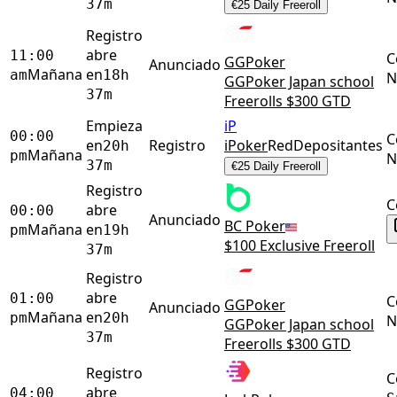
37m
€25 Daily Freeroll
Registro
abre
11:00
C
GGPoker
Anunciado
Mañana
en
am
18h
N
GGPoker Japan school
37m
Freerolls $300 GTD
Empieza
iP
00:00
C
en
Registro
iPoker
Red
Depositantes
20h
Mañana
pm
N
37m
€25 Daily Freeroll
Registro
C
abre
00:00
Anunciado
BC Poker
Mañana
en
pm
19h
$100 Exclusive Freeroll
37m
Registro
abre
01:00
C
GGPoker
Anunciado
Mañana
en
pm
20h
N
GGPoker Japan school
37m
Freerolls $300 GTD
Registro
C
abre
04:00