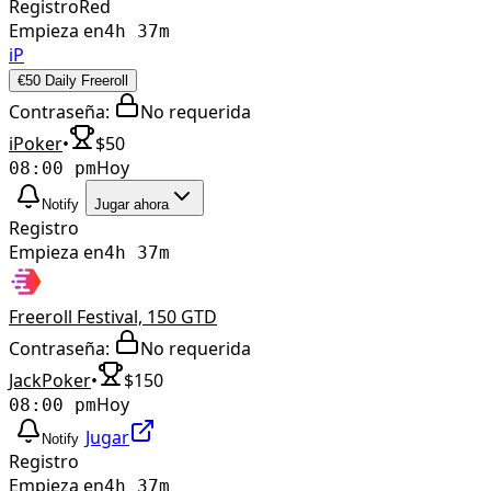
Registro
Red
Empieza en
4h 37m
iP
€50 Daily Freeroll
Contraseña:
No requerida
iPoker
•
$
50
Hoy
08:00 pm
Notify
Jugar ahora
Registro
Empieza en
4h 37m
Freeroll Festival, 150 GTD
Contraseña:
No requerida
JackPoker
•
$
150
Hoy
08:00 pm
Jugar
Notify
Registro
Empieza en
4h 37m