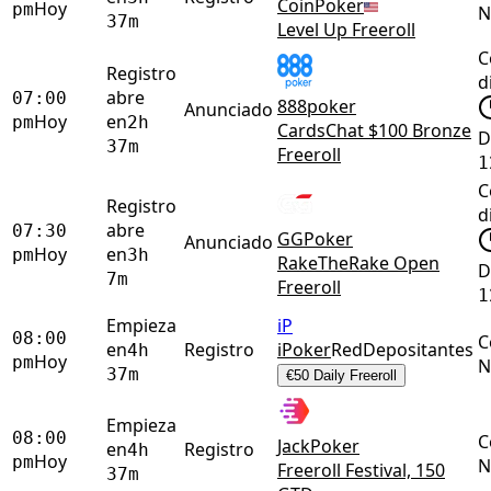
CoinPoker
Hoy
pm
N
37m
Level Up Freeroll
C
Registro
d
abre
07:00
888poker
Anunciado
Hoy
en
pm
2h
CardsChat $100 Bronze
D
37m
Freeroll
1
C
Registro
d
abre
07:30
GGPoker
Anunciado
Hoy
en
pm
3h
RakeTheRake Open
D
7m
Freeroll
1
Empieza
iP
08:00
C
en
Registro
iPoker
Red
Depositantes
4h
Hoy
pm
N
37m
€50 Daily Freeroll
Empieza
08:00
C
JackPoker
en
Registro
4h
Hoy
pm
N
Freeroll Festival, 150
37m