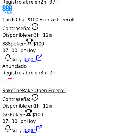
Registro abre en
2h 37m
CardsChat $100 Bronze Freeroll
Contraseña:
Disponible en
3h 12m
888poker
•
$
100
Hoy
07:00 pm
Jugar
Notify
Anunciado
Registro abre en
3h 7m
RakeTheRake Open Freeroll
Contraseña:
Disponible en
1h 12m
GGPoker
•
$
100
Hoy
07:30 pm
Jugar
Notify