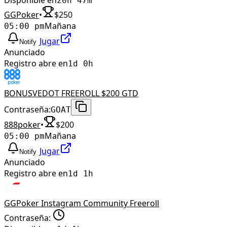
20h 47m
GGPoker
•
$
250
Mañana
05:00 pm
Jugar
Notify
Anunciado
Registro abre en
1d 0h
BONUSVEDOT FREEROLL $200 GTD
Contraseña:
GOAT
888poker
•
$
200
Mañana
05:00 pm
Jugar
Notify
Anunciado
Registro abre en
1d 1h
GGPoker Instagram Community Freeroll
Contraseña: