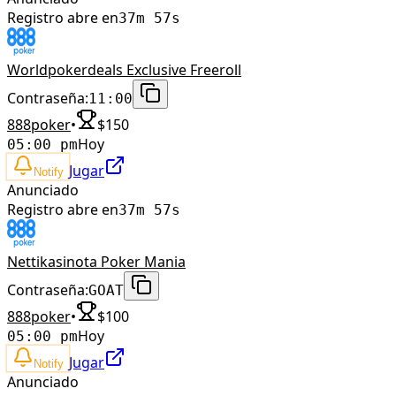
Registro abre en
37m 56s
Worldpokerdeals Exclusive Freeroll
Contraseña:
11:00
888poker
•
$
150
Hoy
05:00 pm
Jugar
Notify
Anunciado
Registro abre en
37m 56s
Nettikasinota Poker Mania
Contraseña:
GOAT
888poker
•
$
100
Hoy
05:00 pm
Jugar
Notify
Anunciado