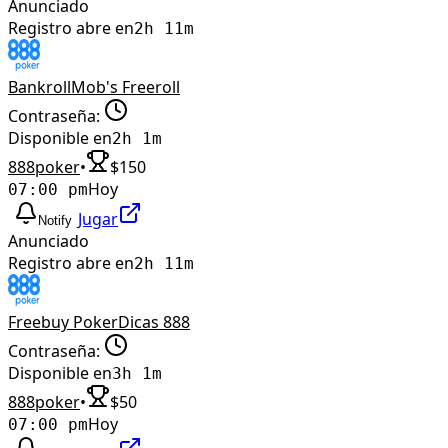
Anunciado
Registro abre en
2h 11m
BankrollMob's Freeroll
Contraseña:
Disponible en
2h 1m
888poker
•
$
150
Hoy
07:00 pm
Jugar
Notify
Anunciado
Registro abre en
2h 11m
Freebuy PokerDicas 888
Contraseña:
Disponible en
3h 1m
888poker
•
$
50
Hoy
07:00 pm