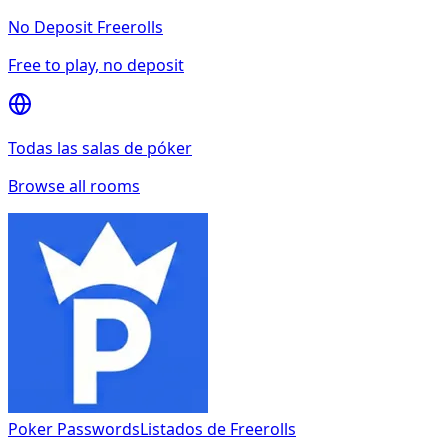
No Deposit Freerolls
Free to play, no deposit
Todas las salas de póker
Browse all rooms
Poker Passwords
Listados de Freerolls