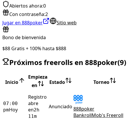
Abiertos ahora
:
0
Con contraseña
:
2
Jugar en 888poker
Sitio web
Bono de bienvenida
$88 Gratis + 100% hasta $888
Próximos freerolls en 888poker
(
9
)
Empieza
Inicio
Estado
Torneo
en
Registro
abre
07:00
Anunciado
888poker
Hoy
en
pm
2h
BankrollMob's Freeroll
11m