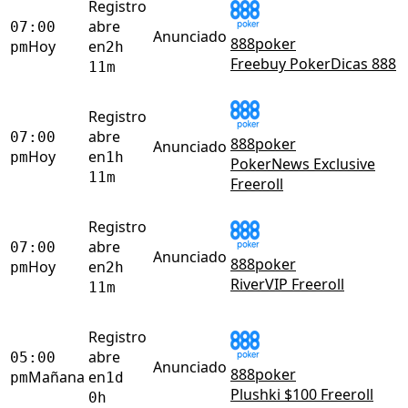
Registro
abre
07:00
Anunciado
888poker
Hoy
en
pm
2h
Freebuy PokerDicas 888
11m
Registro
abre
07:00
888poker
Anunciado
Hoy
en
pm
1h
PokerNews Exclusive
11m
Freeroll
Registro
abre
07:00
Anunciado
888poker
Hoy
en
pm
2h
RiverVIP Freeroll
11m
Registro
abre
05:00
Anunciado
888poker
Mañana
en
pm
1d
Plushki $100 Freeroll
0h