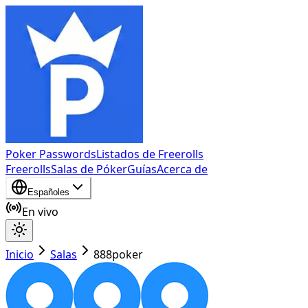
Poker Passwords
Listados de Freerolls
Freerolls
Salas de Póker
Guías
Acerca de
Español
es
En vivo
Inicio
Salas
888poker