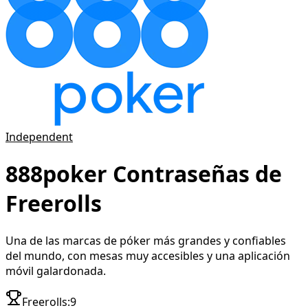
Independent
888poker
Contraseñas de
Freerolls
Una de las marcas de póker más grandes y confiables
del mundo, con mesas muy accesibles y una aplicación
móvil galardonada.
Freerolls
:
9