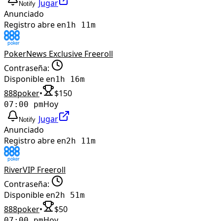
Jugar
Notify
Anunciado
Registro abre en
1h 11m
PokerNews Exclusive Freeroll
Contraseña:
Disponible en
1h 16m
888poker
•
$
150
Hoy
07:00 pm
Jugar
Notify
Anunciado
Registro abre en
2h 11m
RiverVIP Freeroll
Contraseña:
Disponible en
2h 51m
888poker
•
$
50
Hoy
07:00 pm