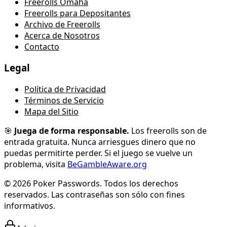
Freerolls Omaha
Freerolls para Depositantes
Archivo de Freerolls
Acerca de Nosotros
Contacto
Legal
Política de Privacidad
Términos de Servicio
Mapa del Sitio
🎯
Juega de forma responsable.
Los freerolls son de
entrada gratuita. Nunca arriesgues dinero que no
puedas permitirte perder.
Si el juego se vuelve un
problema, visita
BeGambleAware.org
© 2026 Poker Passwords. Todos los derechos
reservados. Las contraseñas son sólo con fines
informativos.