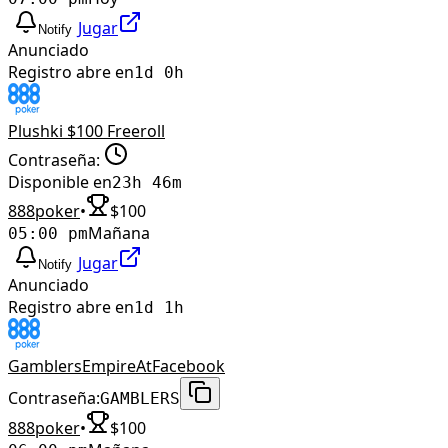
Jugar
Notify
Anunciado
Registro abre en
1d 0h
Plushki $100 Freeroll
Contraseña:
Disponible en
23h 46m
888poker
•
$
100
Mañana
05:00 pm
Jugar
Notify
Anunciado
Registro abre en
1d 1h
GamblersEmpireAtFacebook
Contraseña:
GAMBLERS
888poker
•
$
100