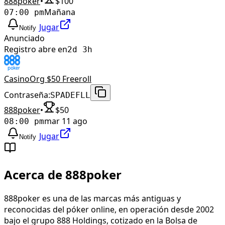
888poker
•
$
100
Mañana
07:00 pm
Jugar
Notify
Anunciado
Registro abre en
2d 3h
CasinoOrg $50 Freeroll
Contraseña:
SPADEFLL
888poker
•
$
50
mar 11 ago
08:00 pm
Jugar
Notify
Acerca de 888poker
888poker es una de las marcas más antiguas y
reconocidas del póker online, en operación desde 2002
bajo el grupo 888 Holdings, cotizado en la Bolsa de