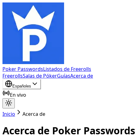
Poker Passwords
Listados de Freerolls
Freerolls
Salas de Póker
Guías
Acerca de
Español
es
En vivo
Inicio
Acerca de
Acerca de Poker Passwords