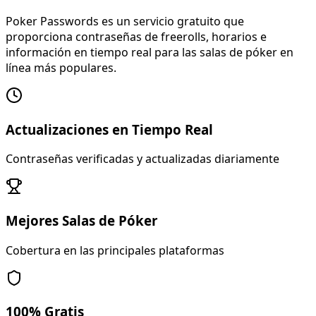
Poker Passwords es un servicio gratuito que
proporciona contraseñas de freerolls, horarios e
información en tiempo real para las salas de póker en
línea más populares.
Actualizaciones en Tiempo Real
Contraseñas verificadas y actualizadas diariamente
Mejores Salas de Póker
Cobertura en las principales plataformas
100% Gratis