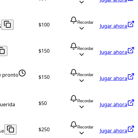
Recordar
$
100
Jugar ahora
S
Recordar
$
150
Jugar ahora
e pronto
Recordar
$
150
Jugar ahora
Recordar
$
50
uerida
Jugar ahora
Recordar
$
250
Jugar ahora
se