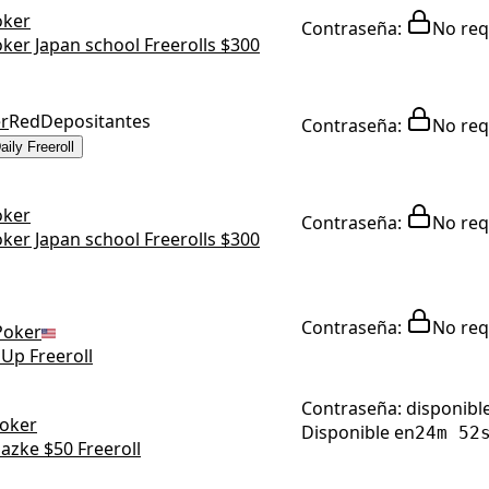
ker
Contraseña:
No req
er Japan school Freerolls $300
r
Red
Depositantes
Contraseña:
No req
aily Freeroll
ker
Contraseña:
No req
er Japan school Freerolls $300
Contraseña:
No req
Poker
 Up Freeroll
Contraseña:
disponibl
Poker
Disponible en
24m 51
zke $50 Freeroll