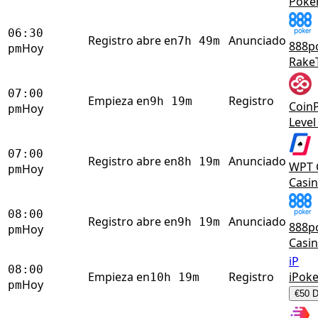
Poker
06:30
Registro abre en
Anunciado
7h 49m
888p
Hoy
pm
RakeT
07:00
Empieza en
Registro
9h 19m
Coin
Hoy
pm
Level
07:00
Registro abre en
Anunciado
8h 19m
WPT 
Hoy
pm
Casin
08:00
Registro abre en
Anunciado
9h 19m
888p
Hoy
pm
Casin
iP
08:00
Empieza en
Registro
iPoke
10h 19m
Hoy
pm
€50 D