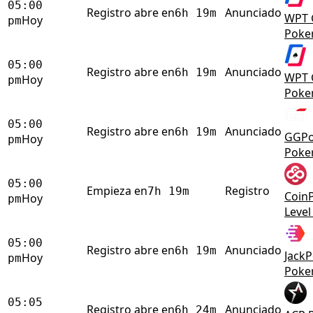
05:00
Registro abre en
Anunciado
6h 19m
WPT 
Hoy
pm
Poker
05:00
Registro abre en
Anunciado
6h 19m
WPT 
Hoy
pm
Poker
05:00
Registro abre en
Anunciado
6h 19m
GGPo
Hoy
pm
Poker
05:00
Empieza en
Registro
7h 19m
Coin
Hoy
pm
Level
05:00
Registro abre en
Anunciado
6h 19m
Jack
Hoy
pm
Poker
05:05
Registro abre en
Anunciado
6h 24m