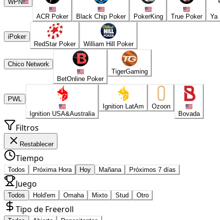
WPN
ACR Poker
Black Chip Poker
PokerKing
True Poker
Ya 
iPoker
RedStar Poker
William Hill Poker
Chico Network
TigerGaming
BetOnline Poker
PWL
Ignition LatAm
Ozoon
Ignition USA&Australia
Bovada
Filtros
Restablecer
Tiempo
Todos
Próxima Hora
Hoy
Mañana
Próximos 7 días
Juego
Todos
Hold'em
Omaha
Mixto
Stud
Otro
Tipo de Freeroll