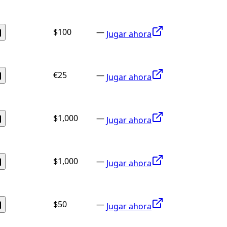
$
100
—
Jugar ahora
€
25
—
Jugar ahora
$
1,000
—
Jugar ahora
$
1,000
—
Jugar ahora
$
50
—
Jugar ahora