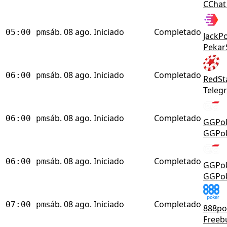
CChat
sáb. 08 ago.
Iniciado
Completado
05:00 pm
JackP
PekarS
sáb. 08 ago.
Iniciado
Completado
06:00 pm
RedSt
Telegr
sáb. 08 ago.
Iniciado
Completado
06:00 pm
GGPo
GGPok
sáb. 08 ago.
Iniciado
Completado
06:00 pm
GGPo
GGPok
sáb. 08 ago.
Iniciado
Completado
07:00 pm
888po
Freeb