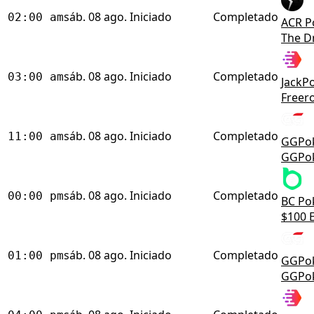
sáb. 08 ago.
Iniciado
Completado
02:00 am
ACR P
The D
sáb. 08 ago.
Iniciado
Completado
03:00 am
JackP
Freero
sáb. 08 ago.
Iniciado
Completado
11:00 am
GGPo
GGPok
sáb. 08 ago.
Iniciado
Completado
00:00 pm
BC Po
$100 E
sáb. 08 ago.
Iniciado
Completado
01:00 pm
GGPo
GGPok