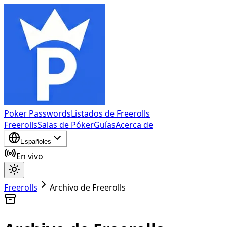
Poker Passwords
Listados de Freerolls
Freerolls
Salas de Póker
Guías
Acerca de
Español
es
En vivo
Freerolls
Archivo de Freerolls