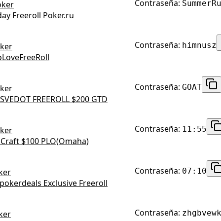
Contraseña:
SummerR
oker
ay Freeroll Poker.ru
Contraseña:
himnusz
ker
oLoveFreeRoll
Contraseña:
GOAT
ker
SVEDOT FREEROLL $200 GTD
Contraseña:
11:55
ker
Craft $100 PLO
(
Omaha
)
Contraseña:
07:10
ker
okerdeals Exclusive Freeroll
Contraseña:
zhgbvew
ker