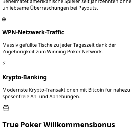
Beheimatet amerikanische Spieler seit Jahrzehnten ohne
unliebsame Überraschungen bei Payouts.
🌐
WPN-Netzwerk-Traffic
Massiv gefüllte Tische zu jeder Tageszeit dank der
Zugehörigkeit zum Winning Poker Network.
⚡
Krypto-Banking
Modernste Krypto-Transaktionen mit Bitcoin für nahezu
spesenfreie An- und Abhebungen.
True Poker Willkommensbonus