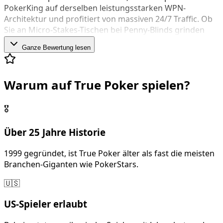
PokerKing auf derselben leistungsstarken WPN-
Architektur und profitiert von massiven 24/7 Traffic. Ob
Sie an Micro-Stakes-Tischen bei Penny-Blinds grinden
wollen, oder zu den High Rollern stoßen – die
Ganze Bewertung lesen
Netzwerktiefe ist durchgängig vorhanden. Seine
extreme Beliebtheit verdankt True Poker auch seiner
Historie aus fast 25 Betriebsjahren und zuverlässigen,
Warum auf True Poker spielen?
bewährten Auszahlungswegen. Eine derartige Historie
gibt Grinding-Enthusiasten das nötige Vertrauen, große
Bankrolls hier zu parken. Kryptowährungen wie Bitcoin
🎖️
und Ethereum sorgen heutzutage für die absolut
modernsten Auszahlungen der Branche. True Poker teilt
Über 25 Jahre Historie
alle netzwerkweiten Turniere. Passwörter für
Spezialturniere, Freerolls oder Bankroll-Booster von
1999 gegründet, ist True Poker älter als fast die meisten
diversen Community-Seiten gelten reibungslos auch bei
Branchen-Giganten wie PokerStars.
diesem traditionsreichen Client.
🇺🇸
US-Spieler erlaubt