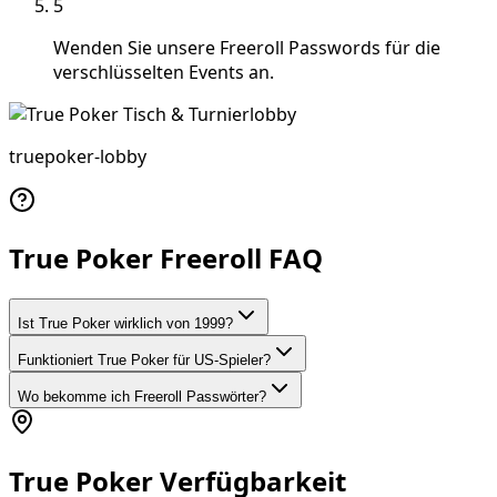
5
Wenden Sie unsere Freeroll Passwords für die
verschlüsselten Events an.
truepoker-lobby
True Poker Freeroll FAQ
Ist True Poker wirklich von 1999?
Funktioniert True Poker für US-Spieler?
Wo bekomme ich Freeroll Passwörter?
True Poker Verfügbarkeit