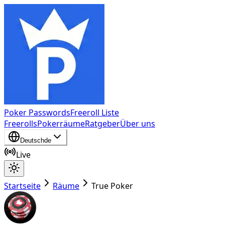
Poker Passwords
Freeroll Liste
Freerolls
Pokerräume
Ratgeber
Über uns
Deutsch
de
Live
Startseite
Räume
True Poker