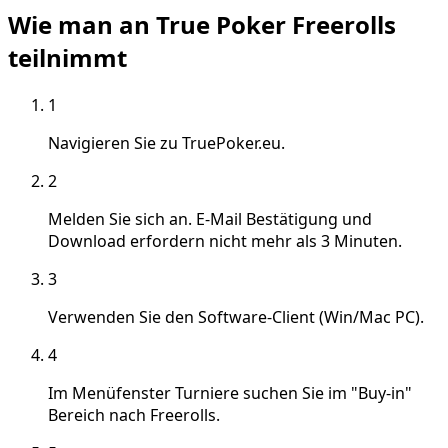
Wie man an True Poker Freerolls
teilnimmt
1
Navigieren Sie zu TruePoker.eu.
2
Melden Sie sich an. E-Mail Bestätigung und
Download erfordern nicht mehr als 3 Minuten.
3
Verwenden Sie den Software-Client (Win/Mac PC).
4
Im Menüfenster Turniere suchen Sie im "Buy-in"
Bereich nach Freerolls.