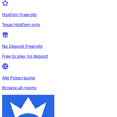
Hold'em Freerolls
Texas Hold'em only
No Deposit Freerolls
Free to play, no deposit
Alle Pokerräume
Browse all rooms