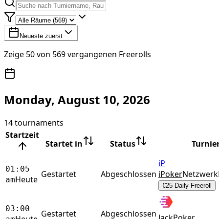
Neueste zuerst
Zeige 50 von 569 vergangenen Freerolls
Monday, August 10, 2026
14
tournament
s
Startzeit
Startet in
Status
Turnie
iP
01:05
Gestartet
Abgeschlossen
iPoker
Netzwerk
Heute
am
€25 Daily Freeroll
03:00
Gestartet
Abgeschlossen
JackPoker
Heute