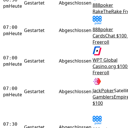
Gestartet
Abgeschlossen
888poker
Heute
pm
RakeTheRake Fre
07:00
888poker
Gestartet
Abgeschlossen
Heute
pm
CardsChat $100
Freeroll
07:00
WPT Global
Gestartet
Abgeschlossen
Heute
pm
Casino.org $100
Freeroll
07:00
JackPoker
Satelli
Gestartet
Abgeschlossen
Heute
pm
GamblersEmpire
$100
07:30
Gestartet
Abgeschlossen