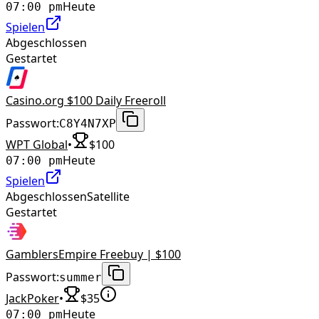
Heute
07:00 pm
Spielen
Abgeschlossen
Gestartet
Casino.org $100 Daily Freeroll
Passwort:
C8Y4N7XP
WPT Global
•
$
100
Heute
07:00 pm
Spielen
Abgeschlossen
Satellite
Gestartet
GamblersEmpire Freebuy | $100
Passwort:
summer
JackPoker
•
$
35
Heute
07:00 pm