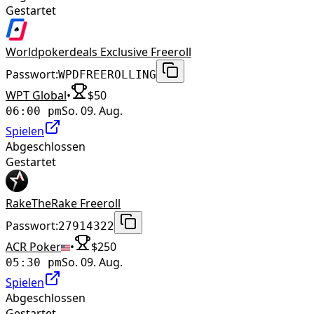
Gestartet
Worldpokerdeals Exclusive Freeroll
Passwort:
WPDFREEROLLING
WPT Global
•
$
50
So. 09. Aug.
06:00 pm
Spielen
Abgeschlossen
Gestartet
RakeTheRake Freeroll
Passwort:
27914322
ACR Poker
•
$
250
So. 09. Aug.
05:30 pm
Spielen
Abgeschlossen
Gestartet