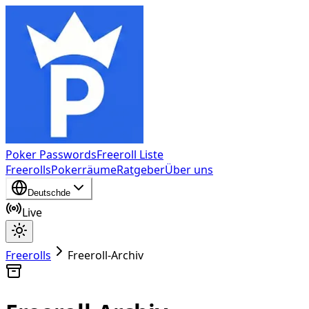
Poker Passwords
Freeroll Liste
Freerolls
Pokerräume
Ratgeber
Über uns
Deutsch
de
Live
Freerolls
Freeroll-Archiv