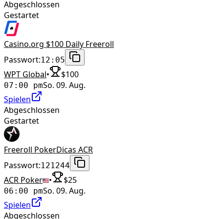
Abgeschlossen
Gestartet
Casino.org $100 Daily Freeroll
Passwort:
12:05
WPT Global
•
$
100
So. 09. Aug.
07:00 pm
Spielen
Abgeschlossen
Gestartet
Freeroll PokerDicas ACR
Passwort:
121244
ACR Poker
•
$
25
So. 09. Aug.
06:00 pm
Spielen
Abgeschlossen