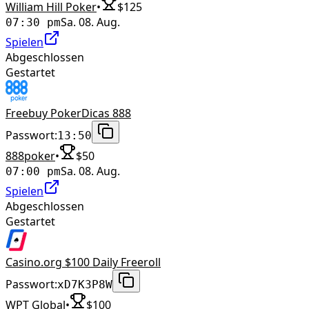
William Hill Poker
•
$
125
Sa. 08. Aug.
07:30 pm
Spielen
Abgeschlossen
Gestartet
Freebuy PokerDicas 888
Passwort:
13:50
888poker
•
$
50
Sa. 08. Aug.
07:00 pm
Spielen
Abgeschlossen
Gestartet
Casino.org $100 Daily Freeroll
Passwort:
xD7K3P8W
WPT Global
•
$
100