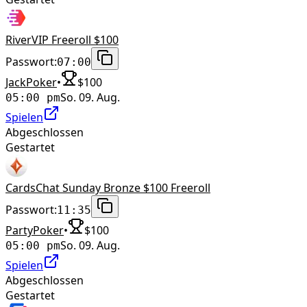
RiverVIP Freeroll $100
Passwort:
07:00
JackPoker
•
$
100
So. 09. Aug.
05:00 pm
Spielen
Abgeschlossen
Gestartet
CardsChat Sunday Bronze $100 Freeroll
Passwort:
11:35
PartyPoker
•
$
100
So. 09. Aug.
05:00 pm
Spielen
Abgeschlossen
Gestartet