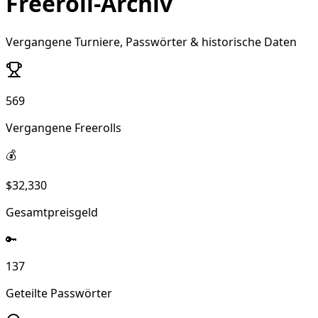
Freeroll-Archiv
Vergangene Turniere, Passwörter & historische Daten
569
Vergangene Freerolls
💰
$
32,330
Gesamtpreisgeld
🔑
137
Geteilte Passwörter