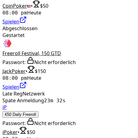
CoinPoker
•
$
50
Heute
08:00 pm
Spielen
Abgeschlossen
Gestartet
Freeroll Festival, 150 GTD
Passwort:
Nicht erforderlich
JackPoker
•
$
150
Heute
08:00 pm
Spielen
Late Reg
Netzwerk
Späte Anmeldung
23m 31s
iP
€50 Daily Freeroll
Passwort:
Nicht erforderlich
iPoker
•
$
50