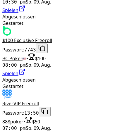
So. 09. Aug.
10:30 pm
Spielen
Abgeschlossen
Gestartet
$100 Exclusive Freeroll
Passwort:
7743
BC Poker
•
$
100
So. 09. Aug.
08:00 pm
Spielen
Abgeschlossen
Gestartet
RiverVIP Freeroll
Passwort:
13:50
888poker
•
$
50
So. 09. Aug.
07:00 pm