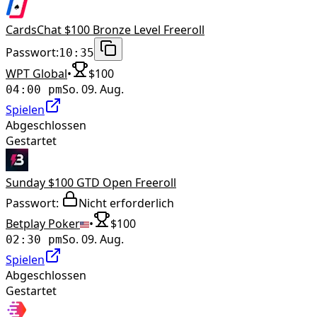
CardsChat $100 Bronze Level Freeroll
Passwort:
10:35
WPT Global
•
$
100
So. 09. Aug.
04:00 pm
Spielen
Abgeschlossen
Gestartet
Sunday $100 GTD Open Freeroll
Passwort:
Nicht erforderlich
Betplay Poker
•
$
100
So. 09. Aug.
02:30 pm
Spielen
Abgeschlossen
Gestartet