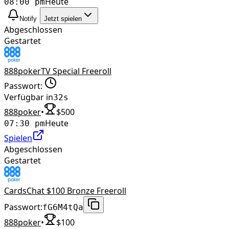
Heute
08:00 pm
Notify
Jetzt spielen
Abgeschlossen
Gestartet
888pokerTV Special Freeroll
Passwort:
Verfügbar in
32s
888poker
•
$
500
Heute
07:30 pm
Spielen
Abgeschlossen
Gestartet
CardsChat $100 Bronze Freeroll
Passwort:
fG6M4tQa
888poker
•
$
100