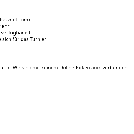
ntdown-Timern
 mehr
 verfügbar ist
 sich für das Turnier
urce. Wir sind mit keinem Online-Pokerraum verbunden.