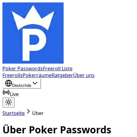
Poker Passwords
Freeroll Liste
Freerolls
Pokerräume
Ratgeber
Über uns
Deutsch
de
Live
Startseite
Über
Über Poker Passwords