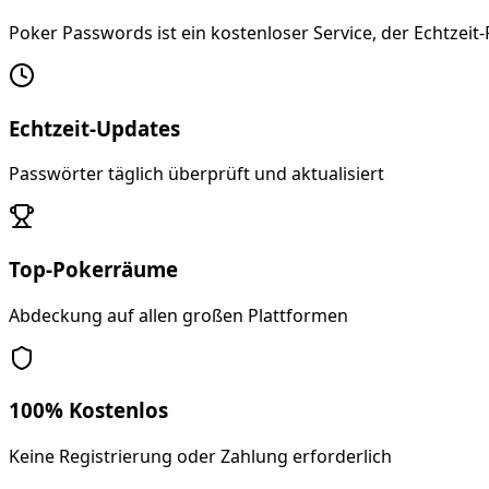
Poker Passwords ist ein kostenloser Service, der Echtzeit-
Echtzeit-Updates
Passwörter täglich überprüft und aktualisiert
Top-Pokerräume
Abdeckung auf allen großen Plattformen
100% Kostenlos
Keine Registrierung oder Zahlung erforderlich