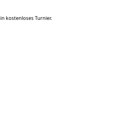
in kostenloses Turnier.