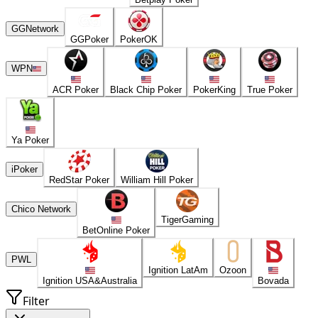
GGNetwork
GGPoker
PokerOK
WPN
ACR Poker
Black Chip Poker
PokerKing
True Poker
Ya Poker
iPoker
RedStar Poker
William Hill Poker
Chico Network
TigerGaming
BetOnline Poker
PWL
Ignition LatAm
Ozoon
Ignition USA&Australia
Bovada
Filter