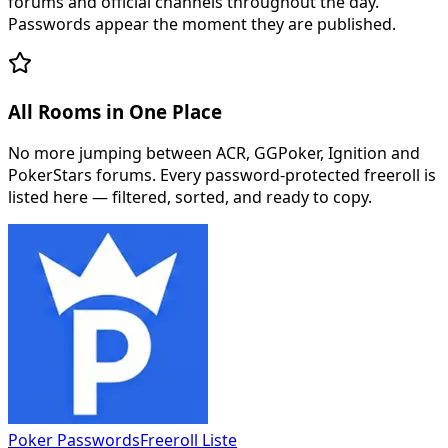
forums and official channels throughout the day.
Passwords appear the moment they are published.
All Rooms in One Place
No more jumping between ACR, GGPoker, Ignition and
PokerStars forums. Every password-protected freeroll is
listed here — filtered, sorted, and ready to copy.
Poker Passwords
Freeroll Liste