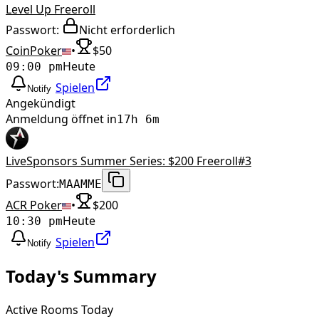
Level Up Freeroll
Passwort:
Nicht erforderlich
CoinPoker
•
$
50
Heute
09:00 pm
Spielen
Notify
Angekündigt
Anmeldung öffnet in
17h 6m
LiveSponsors Summer Series: $200 Freeroll#3
Passwort:
MAAMME
ACR Poker
•
$
200
Heute
10:30 pm
Spielen
Notify
Today's Summary
Active Rooms Today