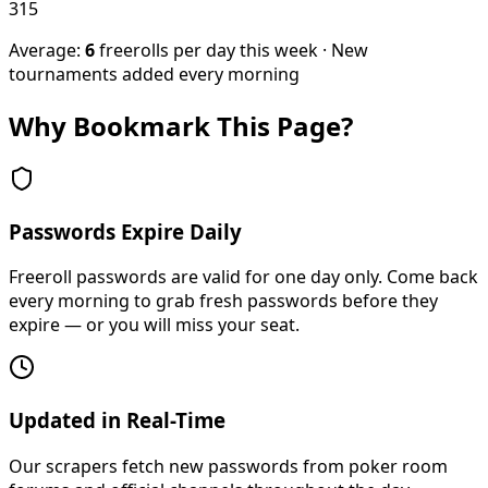
3
15
Average:
6
freerolls per day this week · New
tournaments added every morning
Why Bookmark This Page?
Passwords Expire Daily
Freeroll passwords are valid for one day only. Come back
every morning to grab fresh passwords before they
expire — or you will miss your seat.
Updated in Real-Time
Our scrapers fetch new passwords from poker room