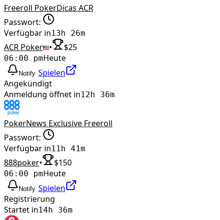
Freeroll PokerDicas ACR
Passwort:
Verfügbar in
13h 26m
ACR Poker
•
$
25
Heute
06:00 pm
Spielen
Notify
Angekündigt
Anmeldung öffnet in
12h 36m
PokerNews Exclusive Freeroll
Passwort:
Verfügbar in
11h 41m
888poker
•
$
150
Heute
06:00 pm
Spielen
Notify
Registrierung
Startet in
14h 36m