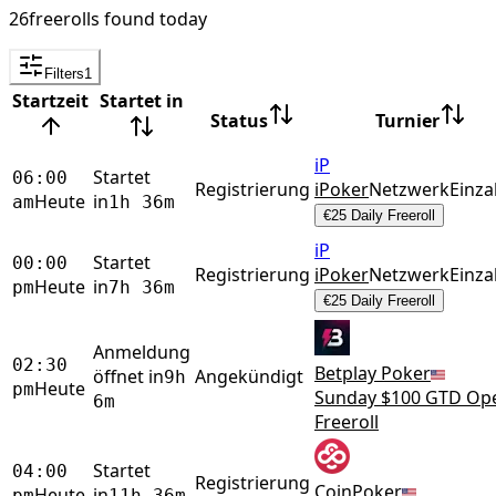
26
freerolls found today
Filters
1
Startzeit
Startet in
Status
Turnier
iP
Startet
06:00
Registrierung
iPoker
Netzwerk
Einza
Heute
in
am
1h 36m
€25 Daily Freeroll
iP
Startet
00:00
Registrierung
iPoker
Netzwerk
Einza
Heute
in
pm
7h 36m
€25 Daily Freeroll
Anmeldung
02:30
Betplay Poker
öffnet in
Angekündigt
9h
Heute
pm
Sunday $100 GTD Op
6m
Freeroll
Startet
04:00
Registrierung
CoinPoker
Heute
in
pm
11h 36m