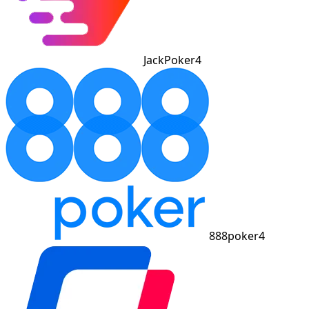
JackPoker
4
888poker
4