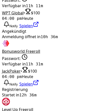
Passwort:
Verfügbar in
11h 11m
WPT Global
•
$
100
Heute
04:00 pm
Spielen
Notify
Angekündigt
Anmeldung öffnet in
10h 36m
Bonusworld Freeroll
Passwort:
Verfügbar in
11h 31m
JackPoker
•
$
100
Heute
04:00 pm
Spielen
Notify
Registrierung
Startet in
12h 36m
Level Up Freeroll