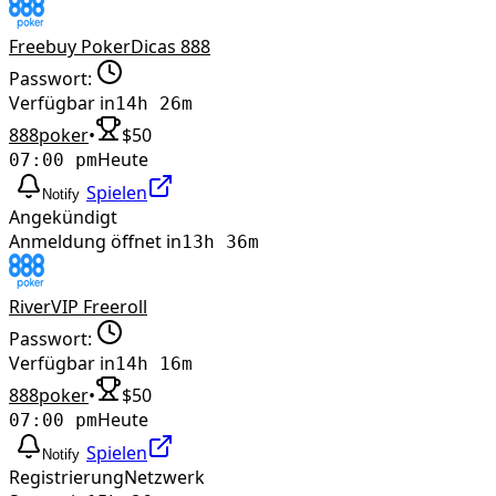
Freebuy PokerDicas 888
Passwort:
Verfügbar in
14h 26m
888poker
•
$
50
Heute
07:00 pm
Spielen
Notify
Angekündigt
Anmeldung öffnet in
13h 36m
RiverVIP Freeroll
Passwort:
Verfügbar in
14h 16m
888poker
•
$
50
Heute
07:00 pm
Spielen
Notify
Registrierung
Netzwerk