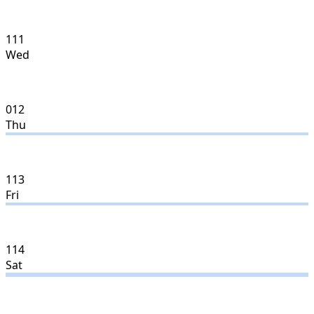
1
11
Wed
0
12
Thu
1
13
Fri
1
14
Sat