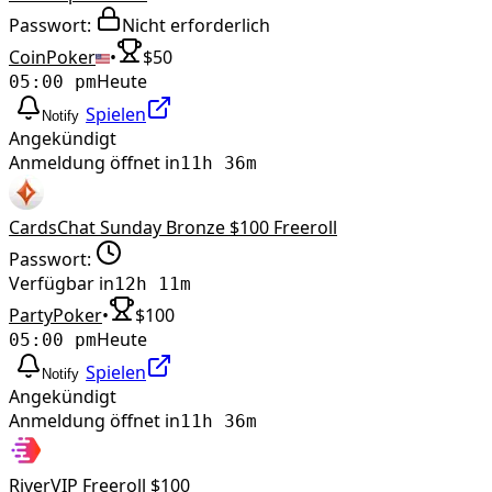
Passwort:
Nicht erforderlich
CoinPoker
•
$
50
Heute
05:00 pm
Spielen
Notify
Angekündigt
Anmeldung öffnet in
11h 36m
CardsChat Sunday Bronze $100 Freeroll
Passwort:
Verfügbar in
12h 11m
PartyPoker
•
$
100
Heute
05:00 pm
Spielen
Notify
Angekündigt
Anmeldung öffnet in
11h 36m
RiverVIP Freeroll $100