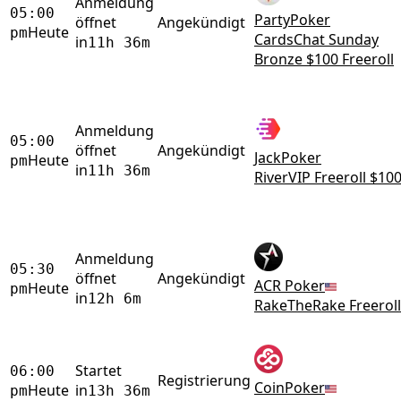
Anmeldung
05:00
PartyPoker
öffnet
Angekündigt
Heute
pm
CardsChat Sunday
in
11h 36m
Bronze $100 Freeroll
Anmeldung
05:00
öffnet
Angekündigt
JackPoker
Heute
pm
in
11h 36m
RiverVIP Freeroll $10
Anmeldung
05:30
öffnet
Angekündigt
ACR Poker
Heute
pm
in
12h 6m
RakeTheRake Freeroll
Startet
06:00
Registrierung
CoinPoker
Heute
in
pm
13h 36m