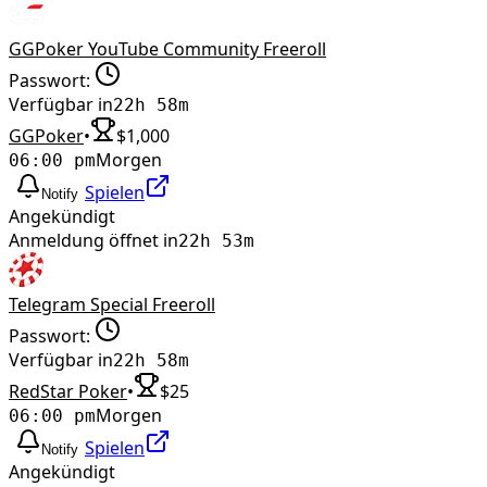
GGPoker YouTube Community Freeroll
Passwort:
Verfügbar in
22h 58m
GGPoker
•
$
1,000
Morgen
06:00 pm
Spielen
Notify
Angekündigt
Anmeldung öffnet in
22h 53m
Telegram Special Freeroll
Passwort:
Verfügbar in
22h 58m
RedStar Poker
•
$
25
Morgen
06:00 pm
Spielen
Notify
Angekündigt