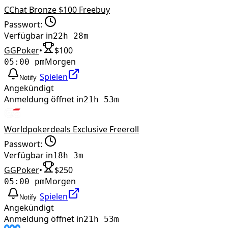
CChat Bronze $100 Freebuy
Passwort:
Verfügbar in
22h 28m
GGPoker
•
$
100
Morgen
05:00 pm
Spielen
Notify
Angekündigt
Anmeldung öffnet in
21h 53m
Worldpokerdeals Exclusive Freeroll
Passwort:
Verfügbar in
18h 3m
GGPoker
•
$
250
Morgen
05:00 pm
Spielen
Notify
Angekündigt
Anmeldung öffnet in
21h 53m