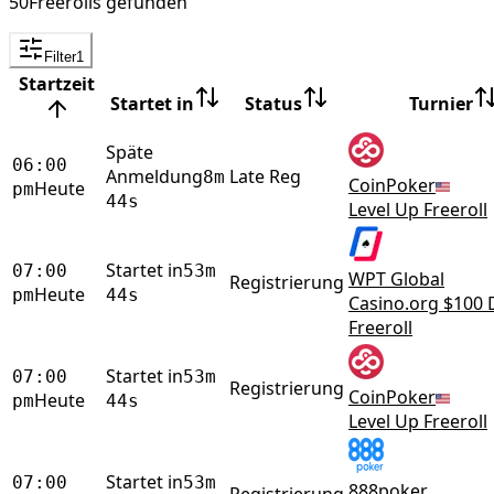
50
Freerolls gefunden
Filter
1
Startzeit
Startet in
Status
Turnier
Späte
06:00
Anmeldung
Late Reg
8m
CoinPoker
Heute
pm
42s
Level Up Freeroll
Startet in
07:00
53m
WPT Global
Registrierung
Heute
pm
42s
Casino.org $100 D
Freeroll
Startet in
07:00
53m
Registrierung
CoinPoker
Heute
pm
42s
Level Up Freeroll
Startet in
07:00
53m
888poker
Registrierung