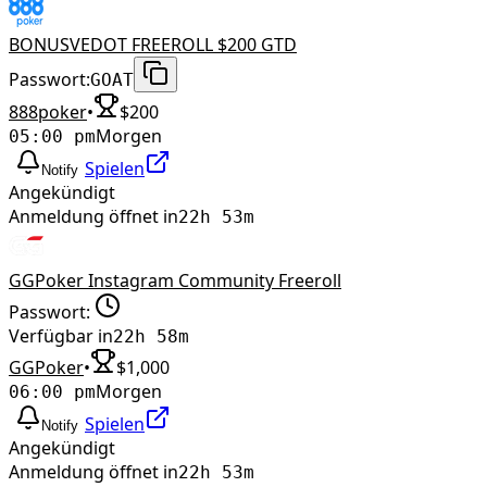
BONUSVEDOT FREEROLL $200 GTD
Passwort:
GOAT
888poker
•
$
200
Morgen
05:00 pm
Spielen
Notify
Angekündigt
Anmeldung öffnet in
22h 53m
GGPoker Instagram Community Freeroll
Passwort:
Verfügbar in
22h 58m
GGPoker
•
$
1,000
Morgen
06:00 pm
Spielen
Notify
Angekündigt
Anmeldung öffnet in
22h 53m