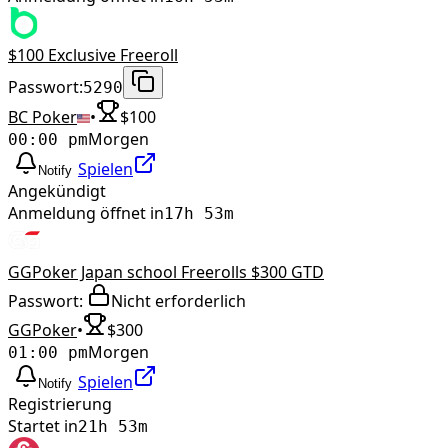
$100 Exclusive Freeroll
Passwort:
5290
BC Poker
•
$
100
Morgen
00:00 pm
Spielen
Notify
Angekündigt
Anmeldung öffnet in
17h 53m
GGPoker Japan school Freerolls $300 GTD
Passwort:
Nicht erforderlich
GGPoker
•
$
300
Morgen
01:00 pm
Spielen
Notify
Registrierung
Startet in
21h 53m