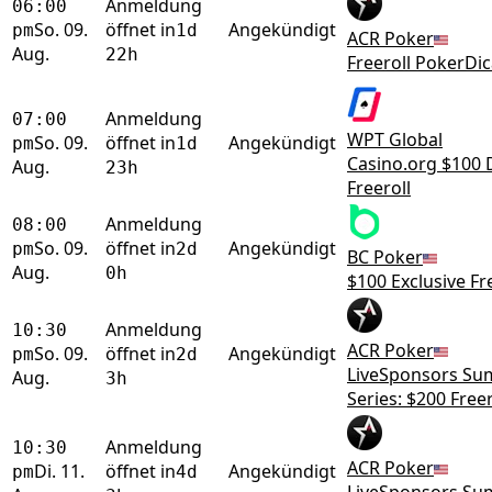
Anmeldung
06:00
So. 09.
öffnet in
Angekündigt
pm
1d
ACR Poker
Aug.
22h
Freeroll PokerDi
Anmeldung
07:00
WPT Global
So. 09.
öffnet in
Angekündigt
pm
1d
Casino.org $100 D
Aug.
23h
Freeroll
Anmeldung
08:00
So. 09.
öffnet in
Angekündigt
pm
2d
BC Poker
Aug.
0h
$100 Exclusive Fr
Anmeldung
10:30
ACR Poker
So. 09.
öffnet in
Angekündigt
pm
2d
LiveSponsors S
Aug.
3h
Series: $200 Free
Anmeldung
10:30
ACR Poker
Di. 11.
öffnet in
Angekündigt
pm
4d
LiveSponsors S