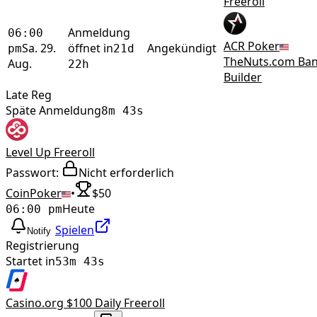
Freeroll
Anmeldung
06:00
ACR Poker
Sa. 29.
öffnet in
Angekündigt
pm
21d
TheNuts.com Ban
Aug.
22h
Builder
Late Reg
Späte Anmeldung
8m 42s
Level Up Freeroll
Passwort:
Nicht erforderlich
CoinPoker
•
$
50
Heute
06:00 pm
Spielen
Notify
Registrierung
Startet in
53m 42s
Casino.org $100 Daily Freeroll