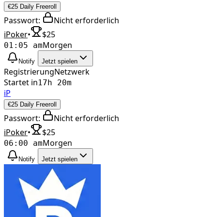
€25 Daily Freeroll
Passwort:
Nicht erforderlich
iPoker
•
$
25
Morgen
01:05 am
Notify
Jetzt spielen
Registrierung
Netzwerk
Startet in
17h 20m
iP
€25 Daily Freeroll
Passwort:
Nicht erforderlich
iPoker
•
$
25
Morgen
06:00 am
Notify
Jetzt spielen