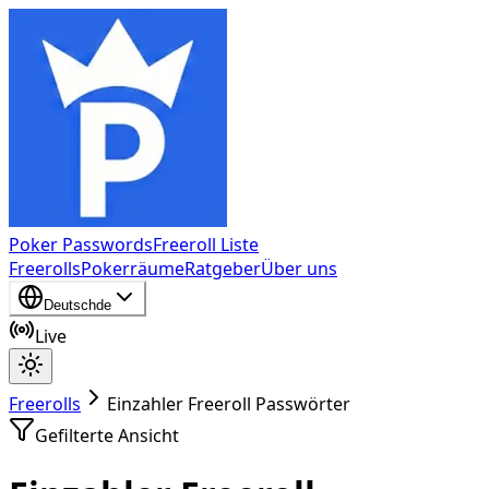
Poker Passwords
Freeroll Liste
Freerolls
Pokerräume
Ratgeber
Über uns
Deutsch
de
Live
Freerolls
Einzahler Freeroll Passwörter
Gefilterte Ansicht