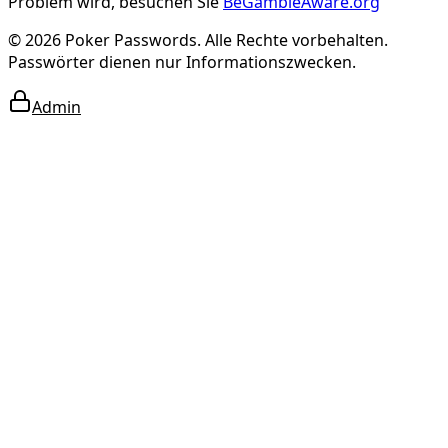
Problem wird, besuchen Sie
BeGambleAware.org
© 2026 Poker Passwords. Alle Rechte vorbehalten.
Passwörter dienen nur Informationszwecken.
Admin