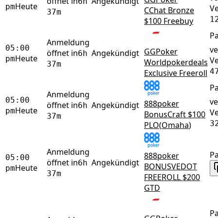
öffnet in
Angekündigt
6h
Heute
pm
Ve
CChat Bronze
37m
1
$100 Freebuy
Pa
Anmeldung
05:00
ve
GGPoker
öffnet in
Angekündigt
6h
Heute
pm
Ve
Worldpokerdeals
37m
4
Exclusive Freeroll
Pa
Anmeldung
05:00
ve
888poker
öffnet in
Angekündigt
6h
Heute
pm
Ve
BonusCraft $100
37m
3
PLO
(
Omaha
)
Anmeldung
Pa
888poker
05:00
öffnet in
Angekündigt
6h
BONUSVEDOT
Heute
pm
37m
FREEROLL $200
GTD
Pa