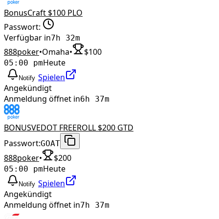
BonusCraft $100 PLO
Passwort:
Verfügbar in
7h 32m
888poker
•
Omaha
•
$
100
Heute
05:00 pm
Spielen
Notify
Angekündigt
Anmeldung öffnet in
6h 37m
BONUSVEDOT FREEROLL $200 GTD
Passwort:
GOAT
888poker
•
$
200
Heute
05:00 pm
Spielen
Notify
Angekündigt
Anmeldung öffnet in
7h 37m