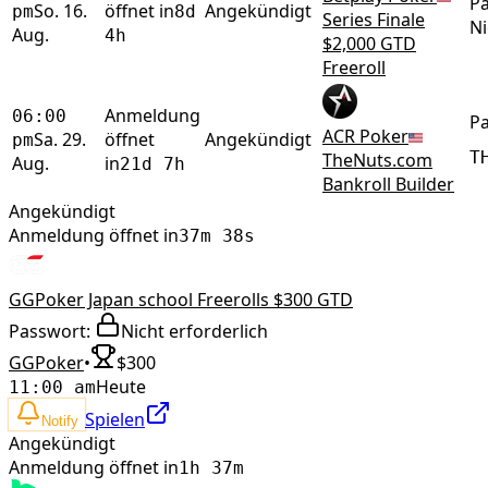
Pa
So. 16.
öffnet in
Angekündigt
pm
8d
Series Finale
Ni
Aug.
4h
$2,000 GTD
Freeroll
Anmeldung
06:00
Pa
ACR Poker
Sa. 29.
öffnet
Angekündigt
pm
T
TheNuts.com
Aug.
in
21d 7h
Bankroll Builder
Angekündigt
Anmeldung öffnet in
37m 37s
GGPoker Japan school Freerolls $300 GTD
Passwort:
Nicht erforderlich
GGPoker
•
$
300
Heute
11:00 am
Spielen
Notify
Angekündigt
Anmeldung öffnet in
1h 37m