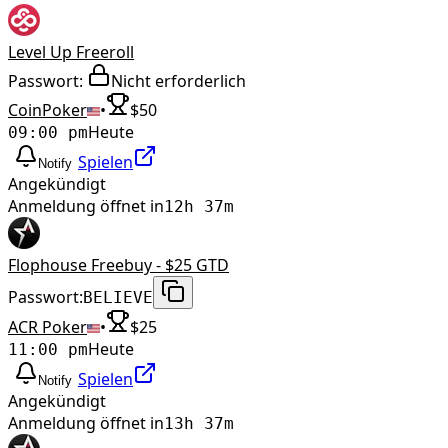
Level Up Freeroll
Passwort:
Nicht erforderlich
CoinPoker
•
$
50
Heute
09:00 pm
Spielen
Notify
Angekündigt
Anmeldung öffnet in
12h 37m
Flophouse Freebuy - $25 GTD
Passwort:
BELIEVE
ACR Poker
•
$
25
Heute
11:00 pm
Spielen
Notify
Angekündigt
Anmeldung öffnet in
13h 37m