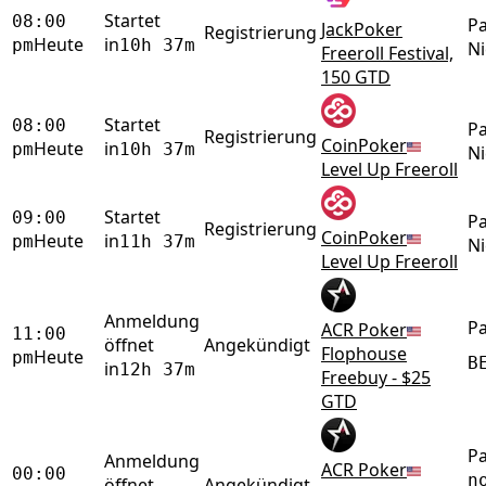
Startet
08:00
Pa
JackPoker
Registrierung
Heute
in
pm
10h 37m
Ni
Freeroll Festival,
150 GTD
Startet
08:00
Pa
Registrierung
CoinPoker
Heute
in
pm
10h 37m
Ni
Level Up Freeroll
Startet
09:00
Pa
Registrierung
CoinPoker
Heute
in
pm
11h 37m
Ni
Level Up Freeroll
Anmeldung
Pa
ACR Poker
11:00
öffnet
Angekündigt
Flophouse
Heute
pm
B
in
12h 37m
Freebuy - $25
GTD
Pa
Anmeldung
ACR Poker
00:00
n
öffnet
Angekündigt