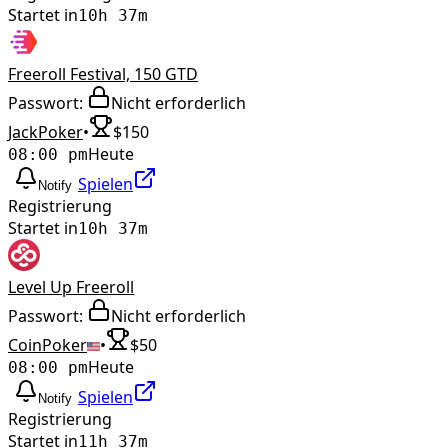
Startet in
10h 37m
Freeroll Festival, 150 GTD
Passwort:
Nicht erforderlich
JackPoker
•
$
150
Heute
08:00 pm
Spielen
Notify
Registrierung
Startet in
10h 37m
Level Up Freeroll
Passwort:
Nicht erforderlich
CoinPoker
•
$
50
Heute
08:00 pm
Spielen
Notify
Registrierung
Startet in
11h 37m