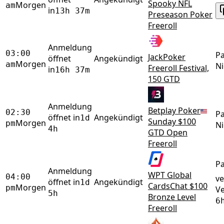
Spooky NFL
Morgen
am
in
13h 37m
Preseason Poker
Freeroll
Anmeldung
03:00
Pa
JackPoker
öffnet
Angekündigt
Morgen
am
Ni
Freeroll Festival,
in
16h 37m
150 GTD
Anmeldung
Betplay Poker
02:30
Pa
öffnet in
Angekündigt
1d
Sunday $100
Morgen
pm
Ni
4h
GTD Open
Freeroll
Pa
Anmeldung
WPT Global
04:00
ve
öffnet in
Angekündigt
1d
CardsChat $100
Morgen
pm
Ve
5h
Bronze Level
6
Freeroll