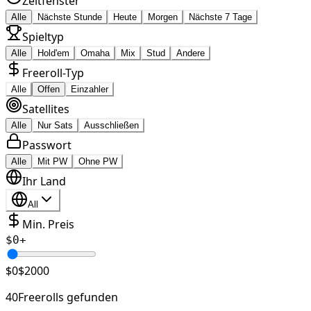
Zeitfenster
Alle
Nächste Stunde
Heute
Morgen
Nächste 7 Tage
Spieltyp
Alle
Hold'em
Omaha
Mix
Stud
Andere
Freeroll-Typ
Alle
Offen
Einzahler
Satellites
Alle
Nur Sats
Ausschließen
Passwort
Alle
Mit PW
Ohne PW
Ihr Land
All
Min. Preis
$
0
+
$0
$
2000
40
Freerolls gefunden