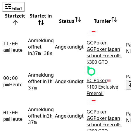
Filter
1
Startzeit
Startet in
Status
Turnier
Anmeldung
GGPoker
11:00
Pa
öffnet
Angekündigt
GGPoker Japan
Heute
am
Ni
in
37m 37s
school Freerolls
$300 GTD
Anmeldung
Pa
00:00
BC Poker
öffnet in
Angekündigt
1h
Heute
pm
$100 Exclusive
37m
Freeroll
Anmeldung
GGPoker
01:00
Pa
öffnet in
Angekündigt
2h
GGPoker Japan
Heute
pm
Ni
37m
school Freerolls
$300 GTD