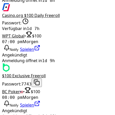
Anmeldung öffnet in
1d 8h
Casino.org $100 Daily Freeroll
Passwort:
Verfügbar in
1d 7h
WPT Global
•
$
100
Morgen
07:00 pm
Spielen
Notify
Angekündigt
Anmeldung öffnet in
1d 9h
$100 Exclusive Freeroll
Passwort:
7743
BC Poker
•
$
100
Morgen
08:00 pm
Spielen
Notify
Angekündigt