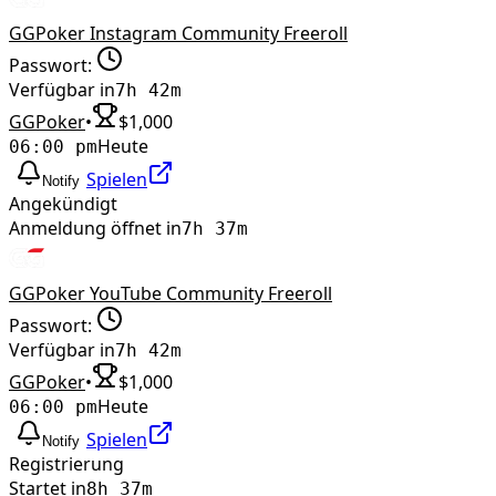
GGPoker Instagram Community Freeroll
Passwort:
Verfügbar in
7h 42m
GGPoker
•
$
1,000
Heute
06:00 pm
Spielen
Notify
Angekündigt
Anmeldung öffnet in
7h 37m
GGPoker YouTube Community Freeroll
Passwort:
Verfügbar in
7h 42m
GGPoker
•
$
1,000
Heute
06:00 pm
Spielen
Notify
Registrierung
Startet in
8h 37m