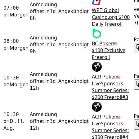
Anmeldung
07:00
ve
WPT Global
öffnet in
Angekündigt
1d
Morgen
pm
Ve
Casino.org $100
8h
7
Daily Freeroll
Anmeldung
Pa
08:00
BC Poker
öffnet in
Angekündigt
1d
Morgen
pm
$100 Exclusive
9h
Freeroll
Anmeldung
Pa
ACR Poker
10:30
öffnet in
Angekündigt
1d
LiveSponsors
Morgen
pm
12h
Summer Series:
$200 Freeroll#3
Anmeldung
10:30
Pa
ACR Poker
Di. 11.
öffnet in
Angekündigt
pm
3d
LiveSponsors
Aug.
12h
Summer Series:
$300 Freeroll#4