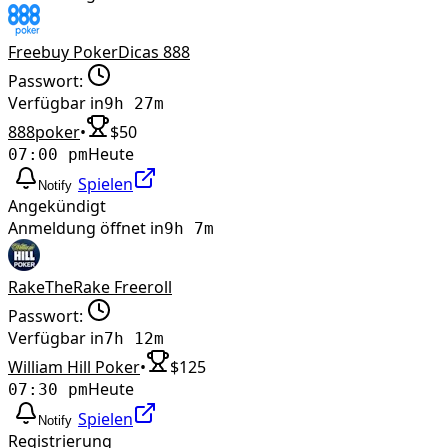
Freebuy PokerDicas 888
Passwort:
Verfügbar in
9h 27m
888poker
•
$
50
Heute
07:00 pm
Spielen
Notify
Angekündigt
Anmeldung öffnet in
9h 7m
RakeTheRake Freeroll
Passwort:
Verfügbar in
7h 12m
William Hill Poker
•
$
125
Heute
07:30 pm
Spielen
Notify
Registrierung