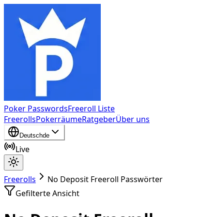
Poker Passwords
Freeroll Liste
Freerolls
Pokerräume
Ratgeber
Über uns
Deutsch
de
Live
Freerolls
No Deposit Freeroll Passwörter
Gefilterte Ansicht