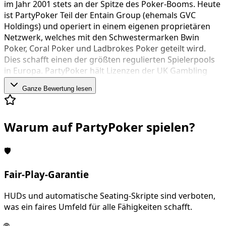
im Jahr 2001 stets an der Spitze des Poker-Booms. Heute
ist PartyPoker Teil der Entain Group (ehemals GVC
Holdings) und operiert in einem eigenen proprietären
Netzwerk, welches mit den Schwestermarken Bwin
Poker, Coral Poker und Ladbrokes Poker geteilt wird.
Dies schafft einen der größten regulierten Spielerpools
in Europa. PartyPoker hält Lizenzen der UK Gambling
Commission, der Gibraltar Gambling Commission und
Ganze Bewertung lesen
mehrerer anderer regulierter Jurisdiktionen, was es zu
einem der am strengsten regulierten und
vertrauenswürdigsten Pokerräume auf dem Markt
Warum auf PartyPoker spielen?
macht. Der Raum hat sich breiten Respekt für sein
starkes Engagement für die Spielintegrität erworben,
einschließlich des konsequenten Verbots aller HUD-
🛡️
Software (Heads-Up Displays) und Seating-Skripte, um
eine faire Umgebung für Freizeitspieler zu schaffen. Der
Fair-Play-Garantie
Turnierplan bei PartyPoker wird von großen Serien wie
dem Powerfest (mehrmals jährlich mit über $30
HUDs und automatische Seating-Skripte sind verboten,
Millionen an Garantien), den MILLIONS Online-Events
was ein faires Umfeld für alle Fähigkeiten schafft.
und täglichen/wöchentlichen Feature-Turnieren
dominiert. Die Plattform ist außerdem besonders stark
🌐