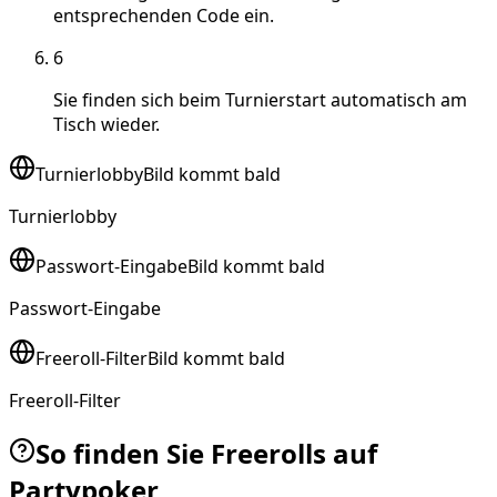
entsprechenden Code ein.
6
Sie finden sich beim Turnierstart automatisch am
Tisch wieder.
Turnierlobby
Bild kommt bald
Turnierlobby
Passwort-Eingabe
Bild kommt bald
Passwort-Eingabe
Freeroll-Filter
Bild kommt bald
Freeroll-Filter
So finden Sie Freerolls auf
Partypoker