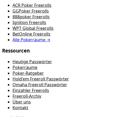
ACR Poker Freerolls
GGPoker Freerolls
888poker Freerolls
Ignition Freerolls
WPT Global Freerolls
BetOnline Freerolls
Alle Pokerräume →
Ressourcen
Heutige Passwörter
Pokerräume
Poker-Ratgeber
Hold'em Freeroll Passwörter
Omaha Freeroll Passwörter
Einzahler Freerolls
Freeroll-Archiv
Über uns
Kontakt