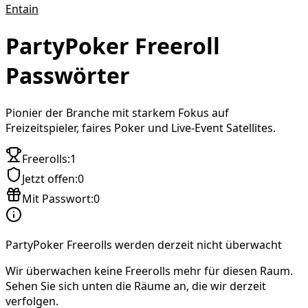
Entain
PartyPoker
Freeroll
Passwörter
Pionier der Branche mit starkem Fokus auf
Freizeitspieler, faires Poker und Live-Event Satellites.
Freerolls
:
1
Jetzt offen
:
0
Mit Passwort
:
0
PartyPoker Freerolls werden derzeit nicht überwacht
Wir überwachen keine Freerolls mehr für diesen Raum.
Sehen Sie sich unten die Räume an, die wir derzeit
verfolgen.