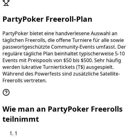
PartyPoker Freeroll-Plan
PartyPoker bietet eine handverlesene Auswahl an
täglichen Freerolls, die offene Turniere für alle sowie
passwortgeschützte Community-Events umfasst. Der
reguläre tägliche Plan beinhaltet typischerweise 5-10
Events mit Preispools von $50 bis $500. Sehr häufig
werden lukrative Turniertickets (T$) ausgespielt.
Während des Powerfests sind zusätzliche Satellite-
Freerolls vertreten.
Wie man an PartyPoker Freerolls
teilnimmt
1