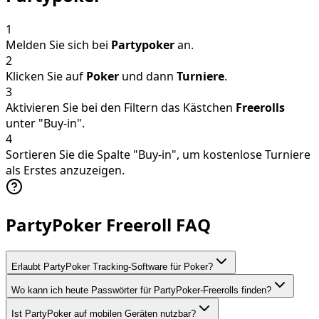
1
Melden Sie sich bei
Partypoker
an.
2
Klicken Sie auf
Poker
und dann
Turniere
.
3
Aktivieren Sie bei den Filtern das Kästchen
Freerolls
unter "Buy-in".
4
Sortieren Sie die Spalte "Buy-in", um kostenlose Turniere
als Erstes anzuzeigen.
PartyPoker Freeroll FAQ
Erlaubt PartyPoker Tracking-Software für Poker?
Wo kann ich heute Passwörter für PartyPoker-Freerolls finden?
Ist PartyPoker auf mobilen Geräten nutzbar?