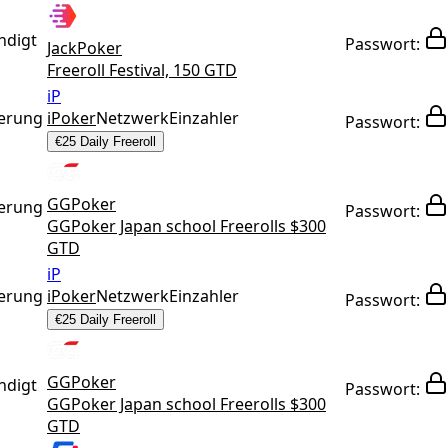
ndigt
Passwort:
JackPoker
Freeroll Festival, 150 GTD
iP
ierung
iPoker
Netzwerk
Einzahler
Passwort:
€25 Daily Freeroll
GGPoker
ierung
Passwort:
GGPoker Japan school Freerolls $300
GTD
iP
ierung
iPoker
Netzwerk
Einzahler
Passwort:
€25 Daily Freeroll
GGPoker
ndigt
Passwort:
GGPoker Japan school Freerolls $300
GTD