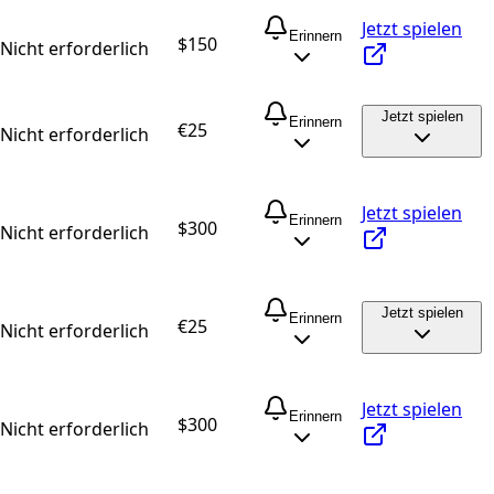
Jetzt spielen
Erinnern
$
150
Nicht erforderlich
Jetzt spielen
Erinnern
€
25
Nicht erforderlich
Jetzt spielen
Erinnern
$
300
Nicht erforderlich
Jetzt spielen
Erinnern
€
25
Nicht erforderlich
Jetzt spielen
Erinnern
$
300
Nicht erforderlich