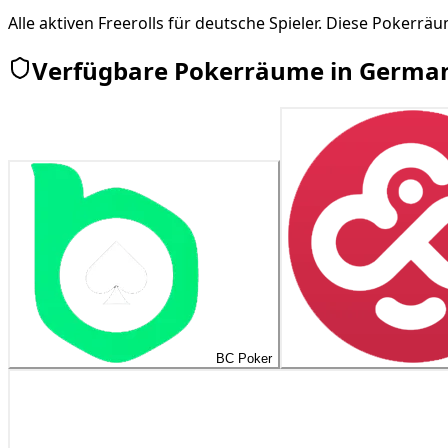
Alle aktiven Freerolls für deutsche Spieler. Diese Pokerr
Verfügbare Pokerräume in Germa
BC Poker