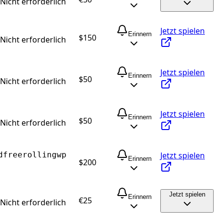
Nicht erforderlich
Jetzt spielen
Erinnern
$
150
Nicht erforderlich
Jetzt spielen
Erinnern
$
50
Nicht erforderlich
Jetzt spielen
Erinnern
$
50
Nicht erforderlich
dfreerollingwp
Jetzt spielen
Erinnern
$
200
Jetzt spielen
Erinnern
€
25
Nicht erforderlich