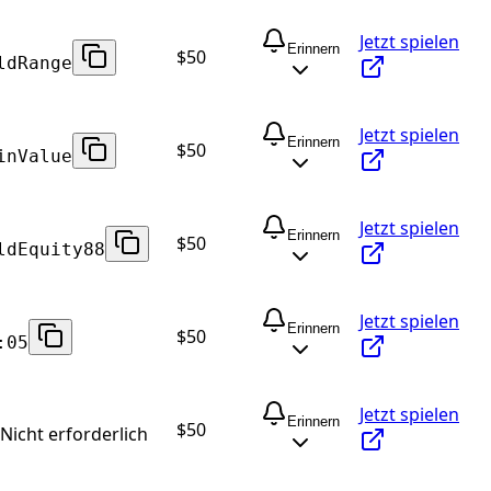
Jetzt spielen
Erinnern
$
50
ldRange
Jetzt spielen
Erinnern
$
50
inValue
Jetzt spielen
Erinnern
$
50
ldEquity88
Jetzt spielen
Erinnern
$
50
:05
Jetzt spielen
Erinnern
$
50
Nicht erforderlich