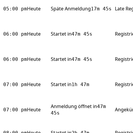
Heute
Späte Anmeldung
Late Re
05:00 pm
17m 44s
Heute
Startet in
Registr
06:00 pm
47m 44s
Heute
Startet in
Registr
06:00 pm
47m 44s
Heute
Startet in
Registr
07:00 pm
1h 47m
Anmeldung öffnet in
47m
Heute
Angekü
07:00 pm
44s
Heute
Startet in
Registr
08:00 pm
2h 47m