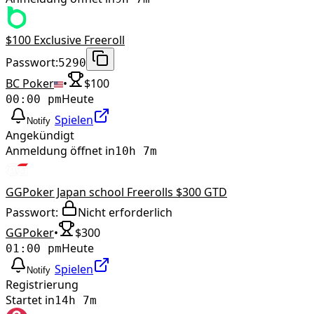
$100 Exclusive Freeroll
Passwort:
5290
BC Poker
•
$
100
Heute
00:00 pm
Spielen
Notify
Angekündigt
Anmeldung öffnet in
10h 7m
GGPoker Japan school Freerolls $300 GTD
Passwort:
Nicht erforderlich
GGPoker
•
$
300
Heute
01:00 pm
Spielen
Notify
Registrierung
Startet in
14h 7m