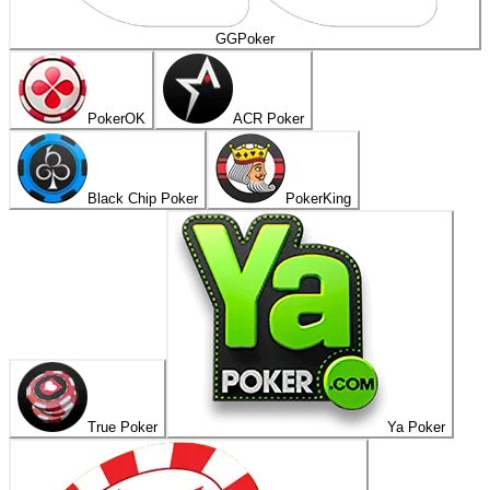
GGPoker
PokerOK
ACR Poker
Black Chip Poker
PokerKing
True Poker
Ya Poker