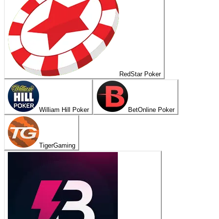
RedStar Poker
William Hill Poker
BetOnline Poker
TigerGaming