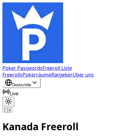
Poker Passwords
Freeroll Liste
Freerolls
Pokerräume
Ratgeber
Über uns
Deutsch
de
Live
🇨🇦
Kanada Freeroll