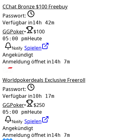
CChat Bronze $100 Freebuy
Passwort:
Verfügbar in
14h 42m
GGPoker
•
$
100
Heute
05:00 pm
Spielen
Notify
Angekündigt
Anmeldung öffnet in
14h 7m
Worldpokerdeals Exclusive Freeroll
Passwort:
Verfügbar in
10h 17m
GGPoker
•
$
250
Heute
05:00 pm
Spielen
Notify
Angekündigt
Anmeldung öffnet in
14h 7m