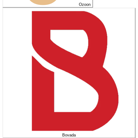
Ozoon
Bovada