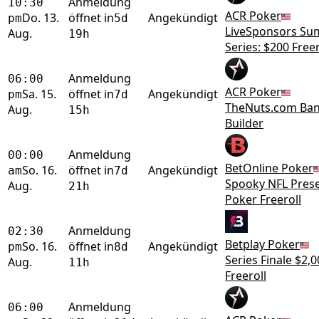
Anmeldung
10:30
ACR Poker
Do. 13.
öffnet in
Angekündigt
pm
5d
LiveSponsors S
Aug.
19h
Series: $200 Free
Anmeldung
06:00
ACR Poker
Sa. 15.
öffnet in
Angekündigt
pm
7d
TheNuts.com Ban
Aug.
15h
Builder
Anmeldung
00:00
BetOnline Poker
So. 16.
öffnet in
Angekündigt
am
7d
Spooky NFL Pres
Aug.
21h
Poker Freeroll
Anmeldung
02:30
Betplay Poker
So. 16.
öffnet in
Angekündigt
pm
8d
Series Finale $2,
Aug.
11h
Freeroll
Anmeldung
06:00