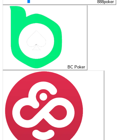
888poker
BC Poker