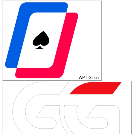
WPT Global