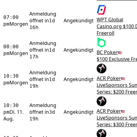
Anmeldung
07:00
WPT Global
öffnet in
Angekündigt
1d
Morgen
pm
Casino.org $100 D
16h
Freeroll
Anmeldung
08:00
öffnet in
Angekündigt
1d
BC Poker
Morgen
pm
17h
$100 Exclusive Fr
Anmeldung
10:30
ACR Poker
öffnet in
Angekündigt
1d
Morgen
pm
LiveSponsors S
19h
Series: $200 Free
Anmeldung
10:30
ACR Poker
Di. 11.
öffnet in
Angekündigt
pm
3d
LiveSponsors S
Aug.
19h
Series: $300 Free