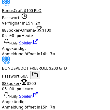
BonusCraft $100 PLO
Passwort:
Verfügbar in
15h 2m
888poker
•
Omaha
•
$
100
Heute
05:00 pm
Spielen
Notify
Angekündigt
Anmeldung öffnet in
14h 7m
BONUSVEDOT FREEROLL $200 GTD
Passwort:
GOAT
888poker
•
$
200
Heute
05:00 pm
Spielen
Notify
Angekündigt
Anmeldung öffnet in
15h 7m