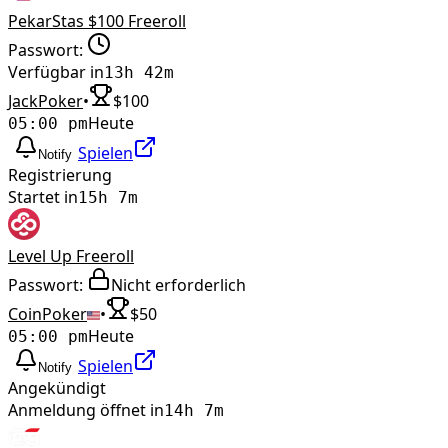
PekarStas $100 Freeroll
Passwort:
Verfügbar in
13h 42m
JackPoker
•
$
100
Heute
05:00 pm
Spielen
Notify
Registrierung
Startet in
15h 7m
Level Up Freeroll
Passwort:
Nicht erforderlich
CoinPoker
•
$
50
Heute
05:00 pm
Spielen
Notify
Angekündigt
Anmeldung öffnet in
14h 7m