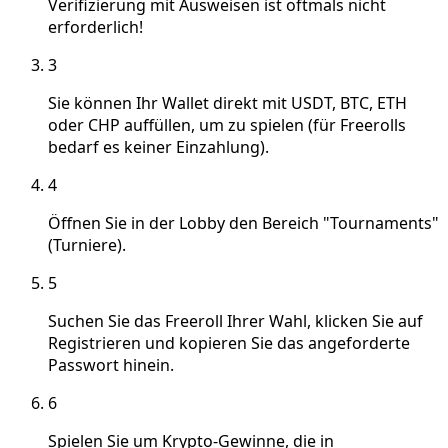
Verifizierung mit Ausweisen ist oftmals nicht
erforderlich!
3
Sie können Ihr Wallet direkt mit USDT, BTC, ETH
oder CHP auffüllen, um zu spielen (für Freerolls
bedarf es keiner Einzahlung).
4
Öffnen Sie in der Lobby den Bereich "Tournaments"
(Turniere).
5
Suchen Sie das Freeroll Ihrer Wahl, klicken Sie auf
Registrieren und kopieren Sie das angeforderte
Passwort hinein.
6
Spielen Sie um Krypto-Gewinne, die in