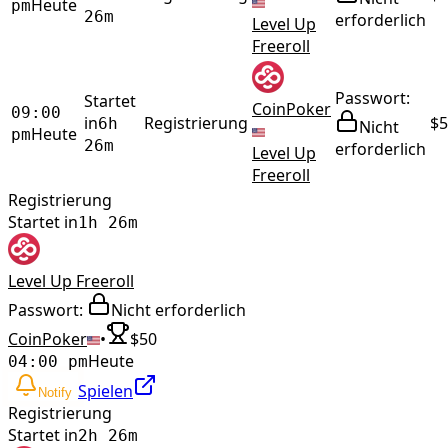
Heute
pm
26m
erforderlich
Level Up
Freeroll
Passwort:
Startet
CoinPoker
09:00
in
Registrierung
$
5
6h
Nicht
Heute
pm
26m
erforderlich
Level Up
Freeroll
Registrierung
Startet in
1h 26m
Level Up Freeroll
Passwort:
Nicht erforderlich
CoinPoker
•
$
50
Heute
04:00 pm
Spielen
Notify
Registrierung
Startet in
2h 26m