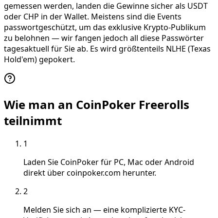
gemessen werden, landen die Gewinne sicher als USDT
oder CHP in der Wallet. Meistens sind die Events
passwortgeschützt, um das exklusive Krypto-Publikum
zu belohnen — wir fangen jedoch all diese Passwörter
tagesaktuell für Sie ab. Es wird größtenteils NLHE (Texas
Hold'em) gepokert.
Wie man an CoinPoker Freerolls
teilnimmt
1
Laden Sie CoinPoker für PC, Mac oder Android
direkt über coinpoker.com herunter.
2
Melden Sie sich an — eine komplizierte KYC-