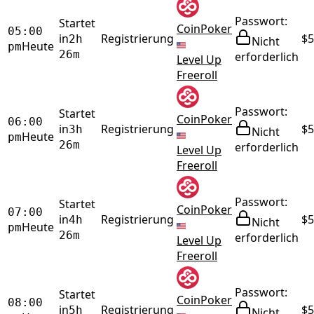
Passwort:
Startet
CoinPoker
05:00
in
Registrierung
$
5
2h
Nicht
Heute
pm
26m
erforderlich
Level Up
Freeroll
Passwort:
Startet
CoinPoker
06:00
in
Registrierung
$
5
3h
Nicht
Heute
pm
26m
erforderlich
Level Up
Freeroll
Passwort:
Startet
CoinPoker
07:00
in
Registrierung
$
5
4h
Nicht
Heute
pm
26m
erforderlich
Level Up
Freeroll
Passwort:
Startet
CoinPoker
08:00
in
Registrierung
$
5
5h
Nicht