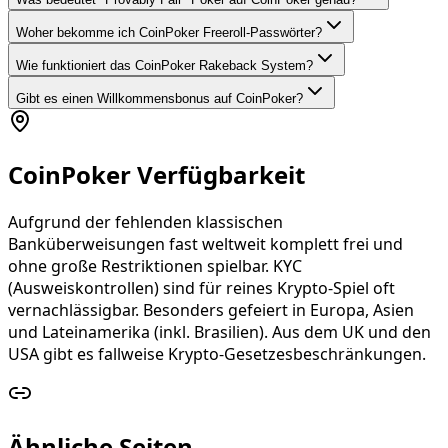
Woher bekomme ich CoinPoker Freeroll-Passwörter?
Wie funktioniert das CoinPoker Rakeback System?
Gibt es einen Willkommensbonus auf CoinPoker?
CoinPoker Verfügbarkeit
Aufgrund der fehlenden klassischen
Banküberweisungen fast weltweit komplett frei und
ohne große Restriktionen spielbar. KYC
(Ausweiskontrollen) sind für reines Krypto-Spiel oft
vernachlässigbar. Besonders gefeiert in Europa, Asien
und Lateinamerika (inkl. Brasilien). Aus dem UK und den
USA gibt es fallweise Krypto-Gesetzesbeschränkungen.
Ähnliche Seiten