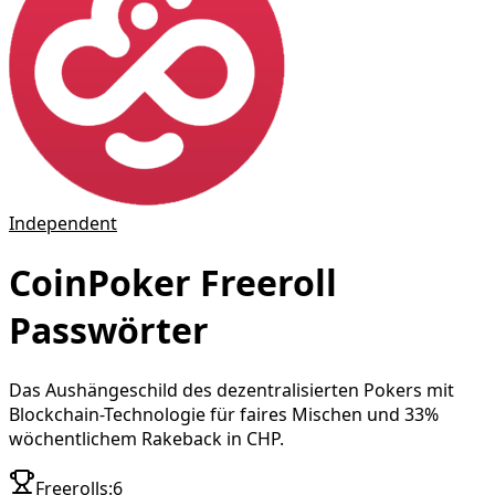
Independent
CoinPoker
Freeroll
Passwörter
Das Aushängeschild des dezentralisierten Pokers mit
Blockchain-Technologie für faires Mischen und 33%
wöchentlichem Rakeback in CHP.
Freerolls
:
6