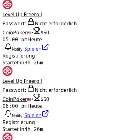
Level Up Freeroll
Passwort:
Nicht erforderlich
CoinPoker
•
$
50
Heute
05:00 pm
Spielen
Notify
Registrierung
Startet in
3h 26m
Level Up Freeroll
Passwort:
Nicht erforderlich
CoinPoker
•
$
50
Heute
06:00 pm
Spielen
Notify
Registrierung
Startet in
4h 26m