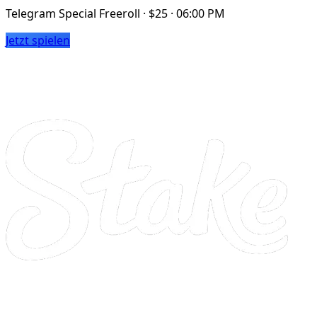
Telegram Special Freeroll
·
$25
·
06:00 PM
Jetzt spielen