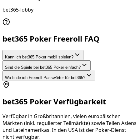
bet365-lobby
bet365 Poker Freeroll FAQ
Kann ich bet365 Poker mobil spielen?
Sind die Spiele bei bet365 Poker einfach?
Wo finde ich Freeroll Passwörter für bet365?
bet365 Poker Verfügbarkeit
Verfügbar in Großbritannien, vielen europäischen
Märkten (inkl. regulierter Teilmärkte) sowie Teilen Asiens
und Lateinamerikas. In den USA ist der Poker-Dienst
nicht verfügbar.