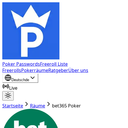
Poker Passwords
Freeroll Liste
Freerolls
Pokerräume
Ratgeber
Über uns
Deutsch
de
Live
Startseite
Räume
bet365 Poker