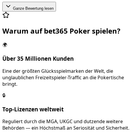
Sportwetten- und Casinospielern kommen mit bet365
Ganze Bewertung lesen
Poker in Berührung, was für einen ständigen Strom von
Freizeitspielern sorgt. Genau dieser Aspekt schafft im
direkten Vergleich zu spezialisierten Poker-Websites
Warum auf bet365 Poker spielen?
besonders lukrative und weichere ("softe") Spiele. Dank
der Einbindung in das iPoker-Netzwerk haben bet365
Poker-Spieler Zugriff auf einen der größten Spielerpools
🌍
Europas, der rund um die Uhr gut besuchte Cash Games
und einen vollen MTT-Turnierplan bietet. Oft glänzt
Über 35 Millionen Kunden
bet365 zudem mit exklusiven hauseigenen Turnierserien
mit eindrucksvollen garantierten Preispools. Für
Eine der größten Glücksspielmarken der Welt, die
Freeroll-Spezialisten bietet bet365 passwortgeschützte
unglaublichen Freizeitspieler-Traffic an die Pokertische
Affiliate-Turniere sowie die regelmäßigen kostenlosen
bringt.
Netzwerk-Events. Die benötigten Passwörter für private
Community-Freerolls finden Sie tagesaktuell hier bei uns.
🔒
Top-Lizenzen weltweit
Reguliert durch die MGA, UKGC und dutzende weitere
Behörden — ein Höchstmaß an Seriosität und Sicherheit.