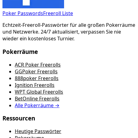
Poker Passwords
Freeroll Liste
Echtzeit-Freeroll-Passwörter für alle großen Pokerräume
und Netzwerke. 24/7 aktualisiert, verpassen Sie nie
wieder ein kostenloses Turnier.
Pokerräume
ACR Poker Freerolls
GGPoker Freerolls
888poker Freerolls
Ignition Freerolls
WPT Global Freerolls
BetOnline Freerolls
Alle Pokerräume →
Ressourcen
Heutige Passwörter