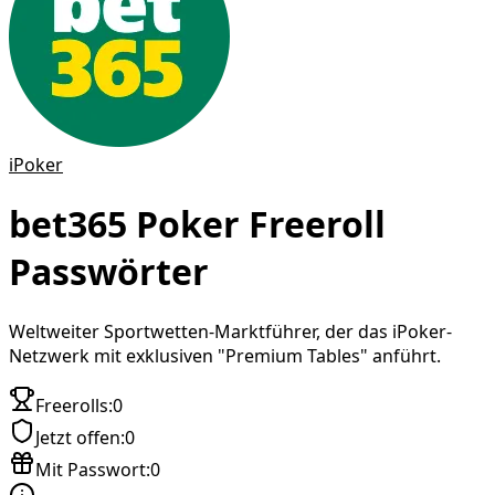
iPoker
bet365 Poker
Freeroll
Passwörter
Weltweiter Sportwetten-Marktführer, der das iPoker-
Netzwerk mit exklusiven "Premium Tables" anführt.
Freerolls
:
0
Jetzt offen
:
0
Mit Passwort
:
0