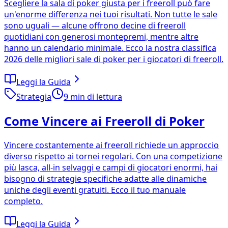
Scegliere la sala di poker giusta per i freeroll può fare
un'enorme differenza nei tuoi risultati. Non tutte le sale
sono uguali — alcune offrono decine di freeroll
quotidiani con generosi montepremi, mentre altre
hanno un calendario minimale. Ecco la nostra classifica
2026 delle migliori sale di poker per i giocatori di freeroll.
Leggi la Guida
Strategia
9
min di lettura
Come Vincere ai Freeroll di Poker
Vincere costantemente ai freeroll richiede un approccio
diverso rispetto ai tornei regolari. Con una competizione
più lasca, all-in selvaggi e campi di giocatori enormi, hai
bisogno di strategie specifiche adatte alle dinamiche
uniche degli eventi gratuiti. Ecco il tuo manuale
completo.
Leggi la Guida