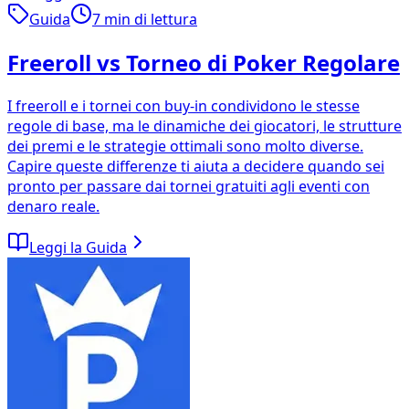
Guida
7
min di lettura
Freeroll vs Torneo di Poker Regolare
I freeroll e i tornei con buy-in condividono le stesse
regole di base, ma le dinamiche dei giocatori, le strutture
dei premi e le strategie ottimali sono molto diverse.
Capire queste differenze ti aiuta a decidere quando sei
pronto per passare dai tornei gratuiti agli eventi con
denaro reale.
Leggi la Guida