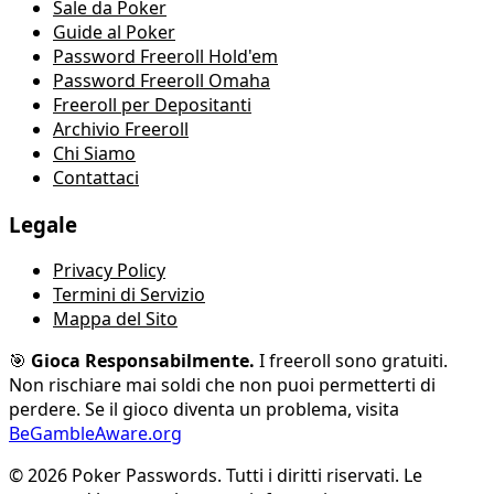
Sale da Poker
Guide al Poker
Password Freeroll Hold'em
Password Freeroll Omaha
Freeroll per Depositanti
Archivio Freeroll
Chi Siamo
Contattaci
Legale
Privacy Policy
Termini di Servizio
Mappa del Sito
🎯
Gioca Responsabilmente.
I freeroll sono gratuiti.
Non rischiare mai soldi che non puoi permetterti di
perdere.
Se il gioco diventa un problema, visita
BeGambleAware.org
© 2026 Poker Passwords. Tutti i diritti riservati. Le