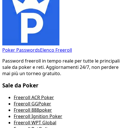
Poker Passwords
Elenco Freeroll
Password freeroll in tempo reale per tutte le principali
sale da poker e reti. Aggiornamenti 24/7, non perdere
mai più un torneo gratuito.
Sale da Poker
Freeroll ACR Poker
Freeroll GGPoker
Freeroll 888poker
Freeroll Ignition Poker
Freeroll WPT Global