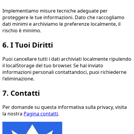
Implementiamo misure tecniche adeguate per
proteggere le tue informazioni. Dato che raccogliamo
dati minimi e archiviamo le preferenze localmente, il
rischio è minimo.
6. I Tuoi Diritti
Puoi cancellare tutti i dati archiviati localmente ripulendo
il localStorage del tuo browser. Se hai inviato
informazioni personali contattandoci, puoi richiederne
l'eliminazione.
7. Contatti
Per domande su questa informativa sulla privacy, visita
la nostra
Pagina contatti
.