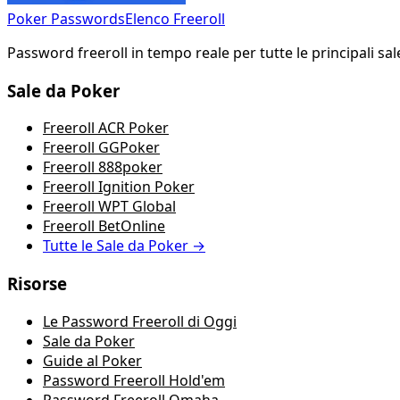
Poker Passwords
Elenco Freeroll
Password freeroll in tempo reale per tutte le principali s
Sale da Poker
Freeroll ACR Poker
Freeroll GGPoker
Freeroll 888poker
Freeroll Ignition Poker
Freeroll WPT Global
Freeroll BetOnline
Tutte le Sale da Poker →
Risorse
Le Password Freeroll di Oggi
Sale da Poker
Guide al Poker
Password Freeroll Hold'em
Password Freeroll Omaha