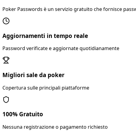
Poker Passwords è un servizio gratuito che fornisce passwo
Aggiornamenti in tempo reale
Password verificate e aggiornate quotidianamente
Migliori sale da poker
Copertura sulle principali piattaforme
100% Gratuito
Nessuna registrazione o pagamento richiesto