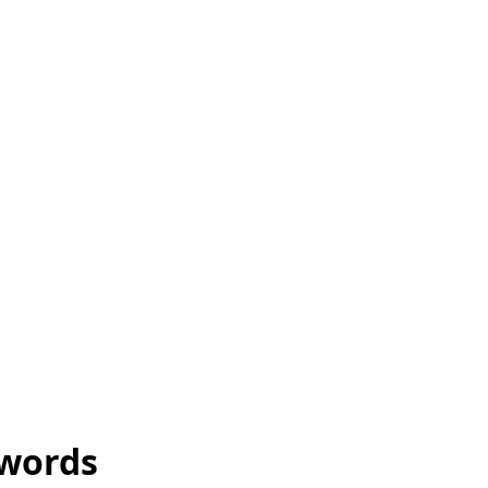
swords