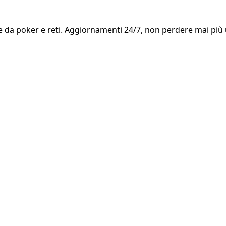
ale da poker e reti. Aggiornamenti 24/7, non perdere mai più