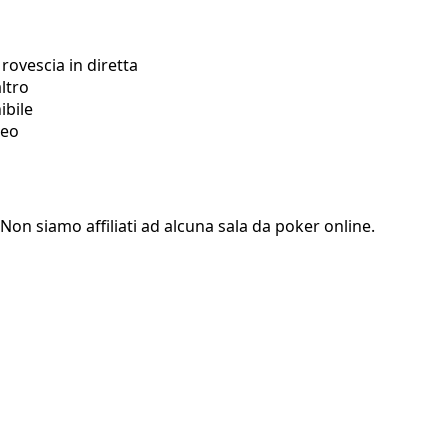
 rovescia in diretta
ltro
ibile
neo
on siamo affiliati ad alcuna sala da poker online.