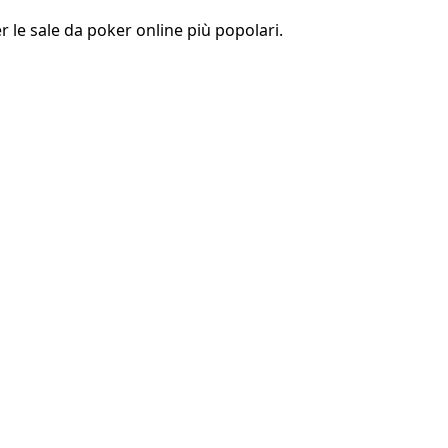
 le sale da poker online più popolari.