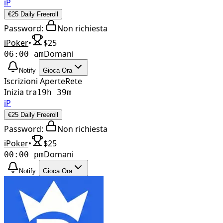
iP
€25 Daily Freeroll
Password:
Non richiesta
iPoker
•
$
25
Domani
06:00 am
Notify
Gioca Ora
Iscrizioni Aperte
Rete
Inizia tra
19h 39m
iP
€25 Daily Freeroll
Password:
Non richiesta
iPoker
•
$
25
Domani
00:00 pm
Notify
Gioca Ora