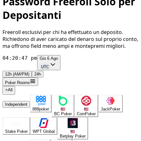
Password Freeroll Solo per
Depositanti
Freeroll esclusivi per chi ha effettuato un deposito.
Richiedono di aver caricato del denaro sul proprio conto,
ma offrono field meno ampi e montepremi migliori.
04:20:47 pm
Gio 6 Ago
UTC
12h (AM/PM)
24h
Poker Rooms
⭐
All
Independent
888poker
JackPoker
BC Poker
CoinPoker
Stake Poker
WPT Global
Betplay Poker