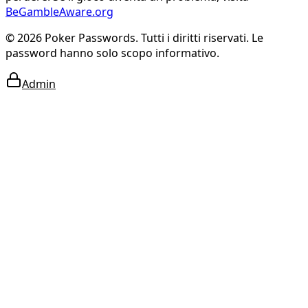
BeGambleAware.org
© 2026 Poker Passwords. Tutti i diritti riservati. Le
password hanno solo scopo informativo.
Admin