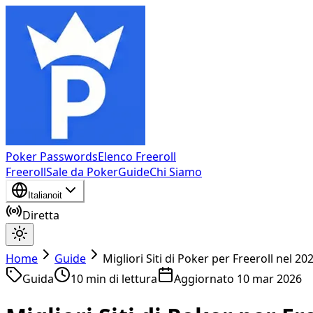
Poker Passwords
Elenco Freeroll
Freeroll
Sale da Poker
Guide
Chi Siamo
Italiano
it
Diretta
Home
Guide
Migliori Siti di Poker per Freeroll nel 20
Guida
10
min di lettura
Aggiornato
10 mar 2026