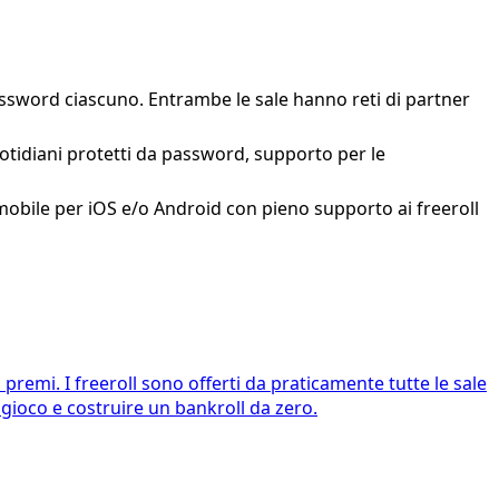
assword ciascuno. Entrambe le sale hanno reti di partner
otidiani protetti da password, supporto per le
 mobile per iOS e/o Android con pieno supporto ai freeroll
 premi. I freeroll sono offerti da praticamente tutte le sale
gioco e costruire un bankroll da zero.