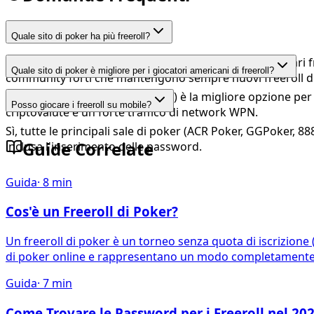
Quale sito di poker ha più freeroll?
ACR Poker e GGPoker offrono costantemente i calendari free
Quale sito di poker è migliore per i giocatori americani di freeroll?
community forti che mantengono sempre nuovi freeroll dur
ACR Poker (Americas Cardroom) è la migliore opzione per i 
Posso giocare i freeroll su mobile?
criptovalute e un forte traffico di network WPN.
Sì, tutte le principali sale di poker (ACR Poker, GGPoker, 
Guide Correlate
inclusa l'inserimento delle password.
Guida
·
8
min
Cos'è un Freeroll di Poker?
Un freeroll di poker è un torneo senza quota di iscrizione (
di poker online e rappresentano un modo completamente pri
Guida
·
7
min
Come Trovare le Password per i Freeroll nel 20