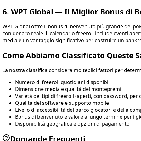
6. WPT Global — Il Miglior Bonus di 
WPT Global offre il bonus di benvenuto più grande del poker
con denaro reale. Il calendario freeroll include eventi aper
media è un vantaggio significativo per costruire un bankro
Come Abbiamo Classificato Queste S
La nostra classifica considera molteplici fattori per determ
Numero di freeroll quotidiani disponibili
Dimensione media e qualità del montepremi
Varietà dei tipi di freeroll (aperti, con password, per d
Qualità del software e supporto mobile
Livello di accessibilità del parco giocatori e della co
Bonus di benvenuto e valore a lungo termine per i gio
Disponibilità geografica e opzioni di pagamento
Domande Frequenti