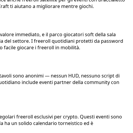
raft ti aiutano a migliorare mentre giochi.
 valore immediato, e il parco giocatori soft della sala
a del settore. I freeroll quotidiani protetti da password
cile giocare i freeroll in mobilità.
i i tavoli sono anonimi — nessun HUD, nessuno script di
quotidiano include eventi partner della community con
egolari freeroll esclusivi per crypto. Questi eventi sono
la ha un solido calendario torneistico ed è