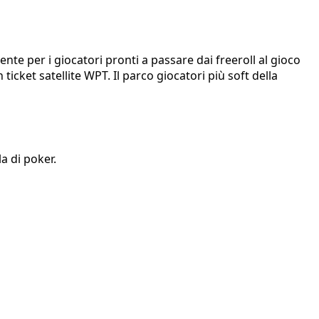
te per i giocatori pronti a passare dai freeroll al gioco
ticket satellite WPT. Il parco giocatori più soft della
a di poker.