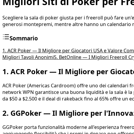
Migliori Siti di Poker per Fr
Scegliere la sala di poker giusta per i freeroll può fare un
generosi montepremi, mentre altre hanno un calendario minim
Sommario
1. ACR Poker — Il Migliore per Giocatori USA e Valore Com
Migliori Tavoli Anonimi
5. BetOnline — I Migliori Freeroll C
1. ACR Poker — Il Migliore per Gioca
ACR Poker (Americas Cardroom) offre uno dei calendari free
network WPN garantisce una buona liquidità e la sala è la 
da $50 a $2.500 e il deal di rakeback fino al 65% offre un e
2. GGPoker — Il Migliore per l'Innov
GGPoker porta funzionalità moderne all'esperienza freeroll.
aggiungendo flessibilità che i premi in denaro non offrono