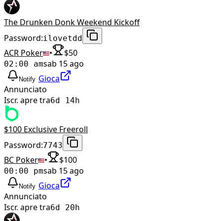
The Drunken Donk Weekend Kickoff
Password:
ilovetdd
ACR Poker
•
$
50
sab 15 ago
02:00 am
Gioca
Notify
Annunciato
Iscr. apre tra
6d 14h
$100 Exclusive Freeroll
Password:
7743
BC Poker
•
$
100
sab 15 ago
00:00 pm
Gioca
Notify
Annunciato
Iscr. apre tra
6d 20h