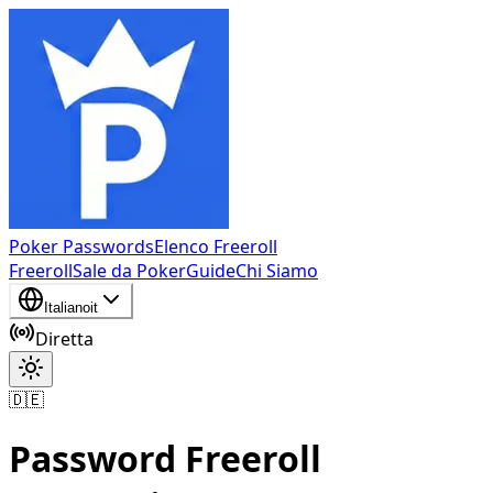
Poker Passwords
Elenco Freeroll
Freeroll
Sale da Poker
Guide
Chi Siamo
Italiano
it
Diretta
🇩🇪
Password Freeroll