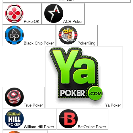
PokerOK
ACR Poker
Black Chip Poker
PokerKing
True Poker
Ya Poker
William Hill Poker
BetOnline Poker