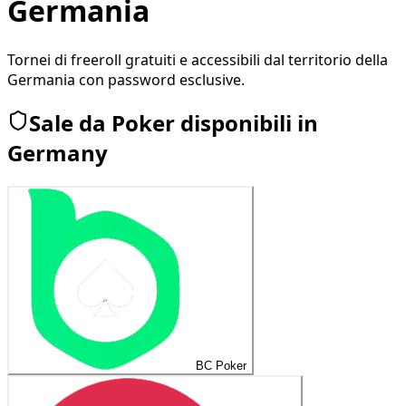
Germania
Tornei di freeroll gratuiti e accessibili dal territorio della
Germania con password esclusive.
Sale da Poker disponibili in
Germany
BC Poker