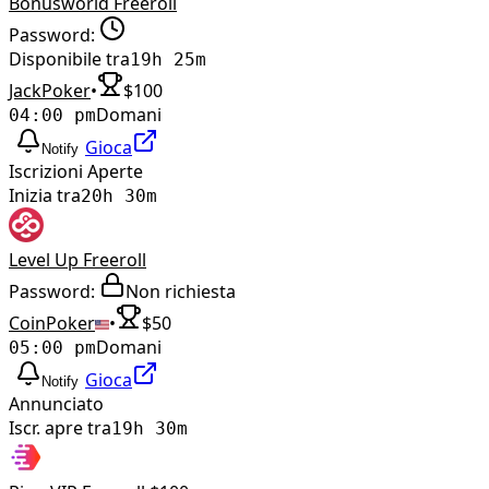
Bonusworld Freeroll
Password:
Disponibile tra
19h 25m
JackPoker
•
$
100
Domani
04:00 pm
Gioca
Notify
Iscrizioni Aperte
Inizia tra
20h 30m
Level Up Freeroll
Password:
Non richiesta
CoinPoker
•
$
50
Domani
05:00 pm
Gioca
Notify
Annunciato
Iscr. apre tra
19h 30m