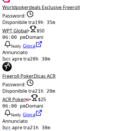
Worldpokerdeals Exclusive Freeroll
Password:
Disponibile tra
19h 35m
WPT Global
•
$
50
Domani
06:00 pm
Gioca
Notify
Annunciato
Iscr. apre tra
20h 30m
Freeroll PokerDicas ACR
Password:
Disponibile tra
21h 20m
ACR Poker
•
$
25
Domani
06:00 pm
Gioca
Notify
Annunciato
Iscr. apre tra
21h 30m