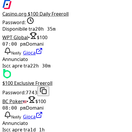
Casino.org $100 Daily Freeroll
Password:
Disponibile tra
20h 35m
WPT Global
•
$
100
Domani
07:00 pm
Gioca
Notify
Annunciato
Iscr. apre tra
22h 30m
$100 Exclusive Freeroll
Password:
7743
BC Poker
•
$
100
Domani
08:00 pm
Gioca
Notify
Annunciato
Iscr. apre tra
1d 1h