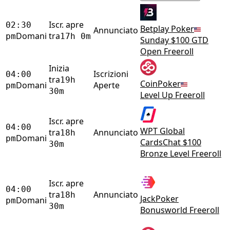
Iscr. apre
02:30
Betplay Poker
Annunciato
Domani
tra
pm
17h 0m
Sunday $100 GTD
Open Freeroll
Inizia
Iscrizioni
04:00
tra
19h
CoinPoker
Domani
Aperte
pm
30m
Level Up Freeroll
Iscr. apre
04:00
WPT Global
tra
Annunciato
18h
Domani
pm
CardsChat $100
30m
Bronze Level Freeroll
Iscr. apre
04:00
tra
Annunciato
18h
JackPoker
Domani
pm
30m
Bonusworld Freeroll