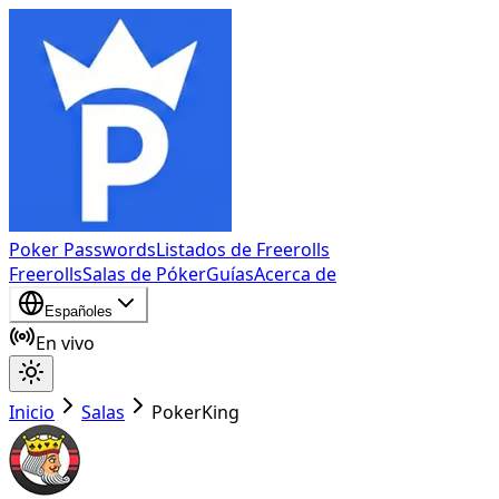
Poker Passwords
Listados de Freerolls
Freerolls
Salas de Póker
Guías
Acerca de
Español
es
En vivo
Inicio
Salas
PokerKing