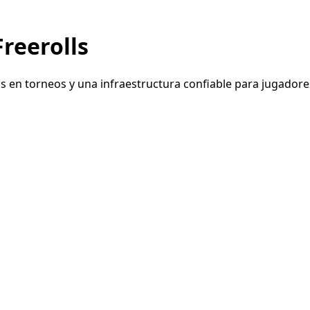
reerolls
s en torneos y una infraestructura confiable para jugador