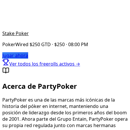
Stake Poker
PokerWired $250 GTD
·
$250
·
08:00 PM
Jugar ahora
Ver todos los freerolls activos
→
Acerca de PartyPoker
PartyPoker es una de las marcas más icónicas de la
historia del póker en internet, manteniendo una
posición de liderazgo desde los primeros años del boom
de 2001. Ahora parte del Grupo Entain, PartyPoker opera
su propia red regulada junto con marcas hermanas