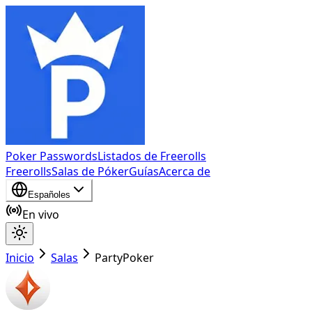
Poker Passwords
Listados de Freerolls
Freerolls
Salas de Póker
Guías
Acerca de
Español
es
En vivo
Inicio
Salas
PartyPoker