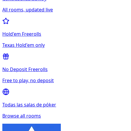
All rooms, updated live
Hold'em Freerolls
Texas Hold'em only
No Deposit Freerolls
Free to play, no deposit
Todas las salas de póker
Browse all rooms