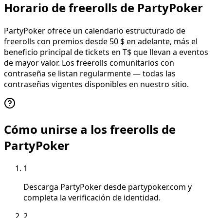
Horario de freerolls de PartyPoker
PartyPoker ofrece un calendario estructurado de
freerolls con premios desde 50 $ en adelante, más el
beneficio principal de tickets en T$ que llevan a eventos
de mayor valor. Los freerolls comunitarios con
contraseña se listan regularmente — todas las
contraseñas vigentes disponibles en nuestro sitio.
Cómo unirse a los freerolls de
PartyPoker
1
Descarga PartyPoker desde partypoker.com y
completa la verificación de identidad.
2