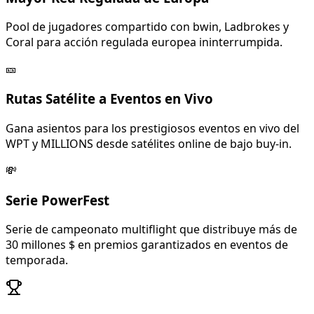
Pool de jugadores compartido con bwin, Ladbrokes y
Coral para acción regulada europea ininterrumpida.
🎫
Rutas Satélite a Eventos en Vivo
Gana asientos para los prestigiosos eventos en vivo del
WPT y MILLIONS desde satélites online de bajo buy-in.
💸
Serie PowerFest
Serie de campeonato multiflight que distribuye más de
30 millones $ en premios garantizados en eventos de
temporada.