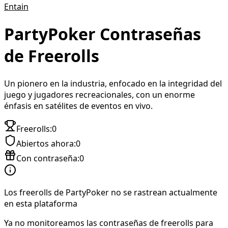
Entain
PartyPoker
Contraseñas
de Freerolls
Un pionero en la industria, enfocado en la integridad del
juego y jugadores recreacionales, con un enorme
énfasis en satélites de eventos en vivo.
Freerolls
:
0
Abiertos ahora
:
0
Con contraseña
:
0
Los freerolls de PartyPoker no se rastrean actualmente
en esta plataforma
Ya no monitoreamos las contraseñas de freerolls para