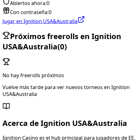
Abiertos ahora
:
0
Con contraseña
:
0
Jugar en Ignition USA&Australia
Próximos freerolls en Ignition
USA&Australia
(
0
)
No hay freerolls próximos
Vuelve más tarde para ver nuevos torneos en Ignition
USA&Australia
Acerca de Ignition USA&Australia
Ignition Casino es el hub principal para jugadores de EE.