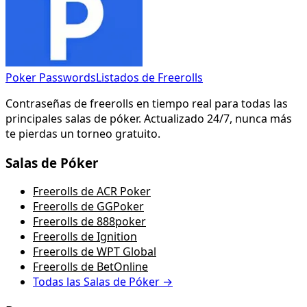
Poker Passwords
Listados de Freerolls
Contraseñas de freerolls en tiempo real para todas las
principales salas de póker. Actualizado 24/7, nunca más
te pierdas un torneo gratuito.
Salas de Póker
Freerolls de ACR Poker
Freerolls de GGPoker
Freerolls de 888poker
Freerolls de Ignition
Freerolls de WPT Global
Freerolls de BetOnline
Todas las Salas de Póker →