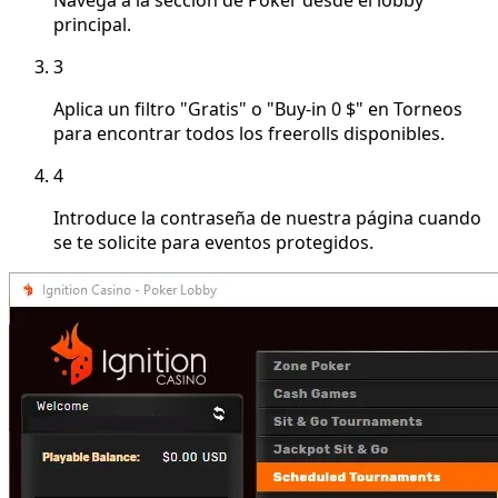
principal.
3
Aplica un filtro "Gratis" o "Buy-in 0 $" en Torneos
para encontrar todos los freerolls disponibles.
4
Introduce la contraseña de nuestra página cuando
se te solicite para eventos protegidos.