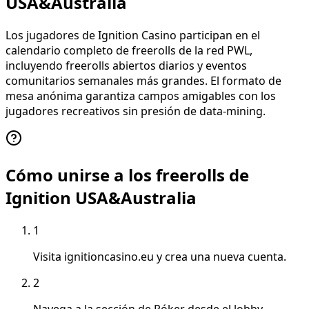
USA&Australia
Los jugadores de Ignition Casino participan en el
calendario completo de freerolls de la red PWL,
incluyendo freerolls abiertos diarios y eventos
comunitarios semanales más grandes. El formato de
mesa anónima garantiza campos amigables con los
jugadores recreativos sin presión de data-mining.
Cómo unirse a los freerolls de
Ignition USA&Australia
1
Visita ignitioncasino.eu y crea una nueva cuenta.
2
Navega a la sección de Póker desde el lobby