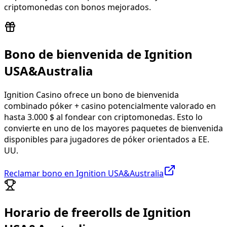
criptomonedas con bonos mejorados.
Bono de bienvenida de Ignition
USA&Australia
Ignition Casino ofrece un bono de bienvenida
combinado póker + casino potencialmente valorado en
hasta 3.000 $ al fondear con criptomonedas. Esto lo
convierte en uno de los mayores paquetes de bienvenida
disponibles para jugadores de póker orientados a EE.
UU.
Reclamar bono en Ignition USA&Australia
Horario de freerolls de Ignition