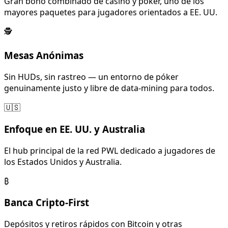
Gran bono combinado de casino y póker, uno de los
mayores paquetes para jugadores orientados a EE. UU.
🕵️
Mesas Anónimas
Sin HUDs, sin rastreo — un entorno de póker
genuinamente justo y libre de data-mining para todos.
🇺🇸
Enfoque en EE. UU. y Australia
El hub principal de la red PWL dedicado a jugadores de
los Estados Unidos y Australia.
₿
Banca Cripto-First
Depósitos y retiros rápidos con Bitcoin y otras