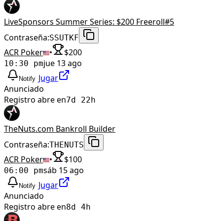
LiveSponsors Summer Series: $200 Freeroll#5
Contraseña:
SSUTKF
ACR Poker
•
$
200
jue 13 ago
10:30 pm
Jugar
Notify
Anunciado
Registro abre en
7d 22h
TheNuts.com Bankroll Builder
Contraseña:
THENUTS
ACR Poker
•
$
100
sáb 15 ago
06:00 pm
Jugar
Notify
Anunciado
Registro abre en
8d 4h