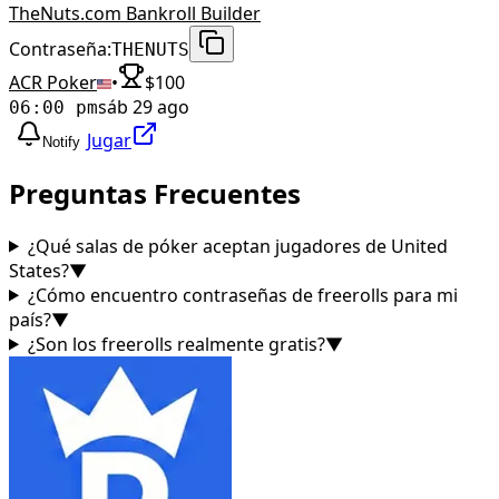
TheNuts.com Bankroll Builder
Contraseña:
THENUTS
ACR Poker
•
$
100
sáb 29 ago
06:00 pm
Jugar
Notify
Preguntas Frecuentes
¿Qué salas de póker aceptan jugadores de United
States?
▼
¿Cómo encuentro contraseñas de freerolls para mi
país?
▼
¿Son los freerolls realmente gratis?
▼