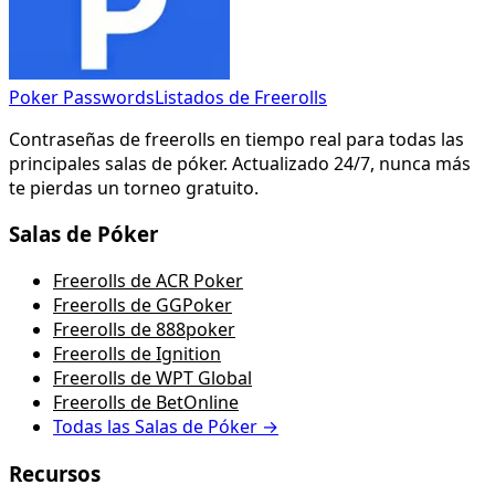
Poker Passwords
Listados de Freerolls
Contraseñas de freerolls en tiempo real para todas las
principales salas de póker. Actualizado 24/7, nunca más
te pierdas un torneo gratuito.
Salas de Póker
Freerolls de ACR Poker
Freerolls de GGPoker
Freerolls de 888poker
Freerolls de Ignition
Freerolls de WPT Global
Freerolls de BetOnline
Todas las Salas de Póker →
Recursos