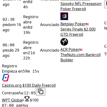
en
8d
Spooky NFL Preseason
ago
4h
Poker Freeroll
Registro
02:30
abre
C
Betplay Poker
dom 16
Anunciado
pm
en
8d
N
Series Finale $2,000
ago
19h
GTD Freeroll
Registro
06:00
C
abre
ACR Poker
sáb 29
Anunciado
pm
en
21d
T
TheNuts.com Bankroll
ago
22h
Builder
Registro
Empieza en
59m 14s
Casino.org $100 Daily Freeroll
Contraseña:
12:05
WPT Global
•
$
100
Hoy
07:00 pm