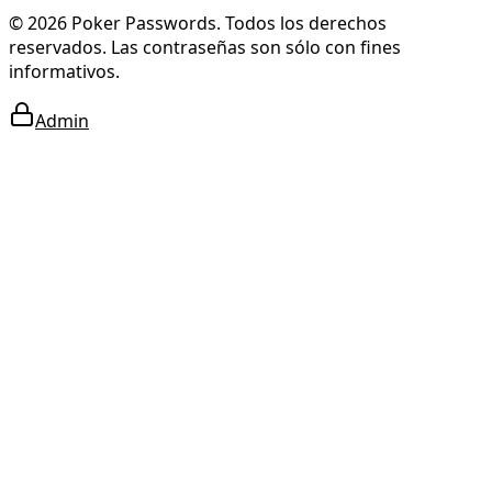
© 2026 Poker Passwords. Todos los derechos
reservados. Las contraseñas son sólo con fines
informativos.
Admin