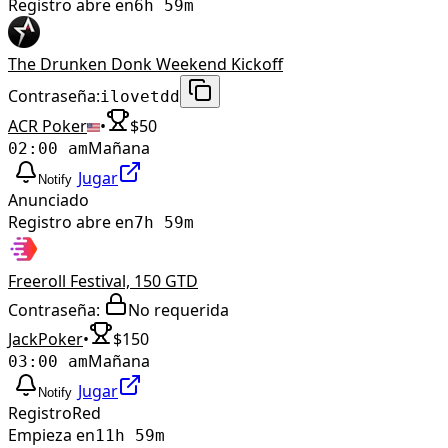
Registro abre en
6h 59m
The Drunken Donk Weekend Kickoff
Contraseña:
ilovetdd
ACR Poker
•
$
50
Mañana
02:00 am
Jugar
Notify
Anunciado
Registro abre en
7h 59m
Freeroll Festival, 150 GTD
Contraseña:
No requerida
JackPoker
•
$
150
Mañana
03:00 am
Jugar
Notify
Registro
Red
Empieza en
11h 59m