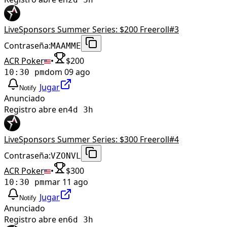
LiveSponsors Summer Series: $200 Freeroll#3
Contraseña:
MAAMME
ACR Poker
•
$
200
dom 09 ago
10:30 pm
Jugar
Notify
Anunciado
Registro abre en
4d 3h
LiveSponsors Summer Series: $300 Freeroll#4
Contraseña:
VZONVL
ACR Poker
•
$
300
mar 11 ago
10:30 pm
Jugar
Notify
Anunciado
Registro abre en
6d 3h