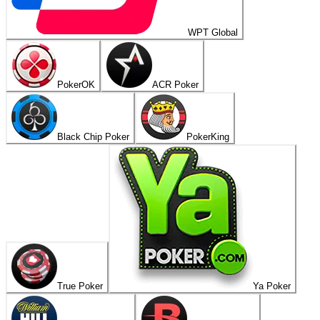
WPT Global
PokerOK
ACR Poker
Black Chip Poker
PokerKing
True Poker
Ya Poker