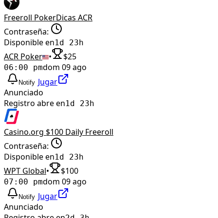
Freeroll PokerDicas ACR
Contraseña:
Disponible en
1d 23h
ACR Poker
•
$
25
dom 09 ago
06:00 pm
Jugar
Notify
Anunciado
Registro abre en
1d 23h
Casino.org $100 Daily Freeroll
Contraseña:
Disponible en
1d 23h
WPT Global
•
$
100
dom 09 ago
07:00 pm
Jugar
Notify
Anunciado
Registro abre en
2d 3h