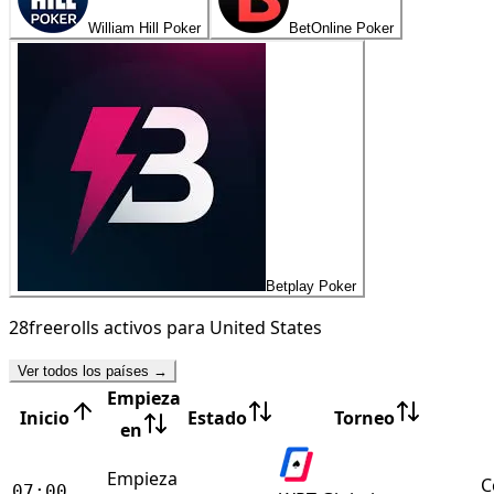
William Hill Poker
BetOnline Poker
Betplay Poker
28
freerolls activos para United States
Ver todos los países
→
Empieza
Inicio
Estado
Torneo
en
Empieza
C
07:00