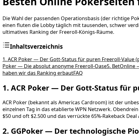
Besten Online Pokerseiten f
Die Wahl der passenden Operationsbasis (der richtige Poke
einen fluten die Lobby täglich mit tausenden, schwer verdi
ultimatives Ranking der Freeroll-Königs-Räume.
Inhaltsverzeichnis
1. ACR Poker — Der Gott-Status für puren Freeroll-Value (
Poker — Die absolut anonyme Freeroll-Oase
5. BetOnline 
haben wir das Ranking erbaut
FAQ
1. ACR Poker — Der Gott-Status für p
ACR Poker (bekannt als Americas Cardroom) ist der unbest
einzelnen Tag in das etablierte WPN Netzwerk. Obendrein
$50 und oft $2.500 und das verrückte 65%-Rakeback Deal A
2. GGPoker — Der technologische Pio