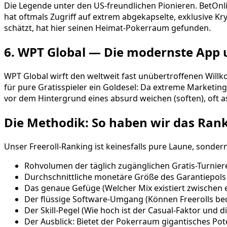
Die Legende unter den US-freundlichen Pionieren. BetOnline
hat oftmals Zugriff auf extrem abgekapselte, exklusive K
schätzt, hat hier seinen Heimat-Pokerraum gefunden.
6. WPT Global — Die modernste App 
WPT Global wirft den weltweit fast unübertroffenen Willko
für pure Gratisspieler ein Goldesel: Da extreme Marketi
vor dem Hintergrund eines absurd weichen (soften), oft asi
Die Methodik: So haben wir das Ran
Unser Freeroll-Ranking ist keinesfalls pure Laune, sondern
Rohvolumen der täglich zugänglichen Gratis-Turnier
Durchschnittliche monetäre Größe des Garantiepols
Das genaue Gefüge (Welcher Mix existiert zwischen
Der flüssige Software-Umgang (Können Freerolls b
Der Skill-Pegel (Wie hoch ist der Casual-Faktor und 
Der Ausblick: Bietet der Pokerraum gigantisches Pote