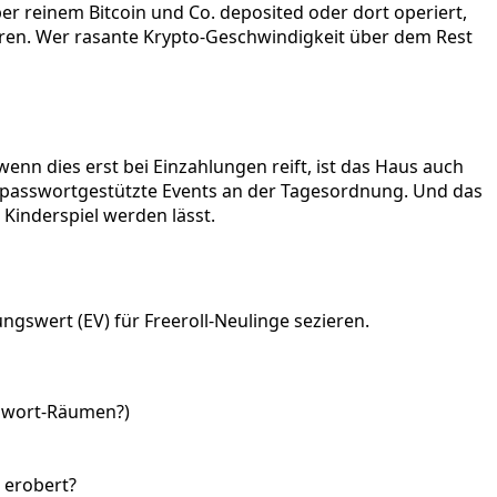
per reinem Bitcoin und Co. deposited oder dort operiert,
kturen. Wer rasante Krypto-Geschwindigkeit über dem Rest
enn dies erst bei Einzahlungen reift, ist das Haus auch
ie passwortgestützte Events an der Tagesordnung. Und das
 Kinderspiel werden lässt.
ngswert (EV) für Freeroll-Neulinge sezieren.
sswort-Räumen?)
e erobert?