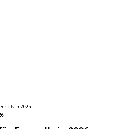
eerolls in 2026
26