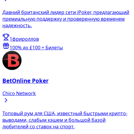
Давний британский лидер сети iPoker, предлагающий
премиальную поддержку и проверенную временем
надежность.
1
фрироллов
100% до £100 + Билеты
BetOnline Poker
Chico Network
Топовый рум для США, известный быстрыми крипто-
выводами, слабым кэшем и большой базой
любителей со ставок на спорт.