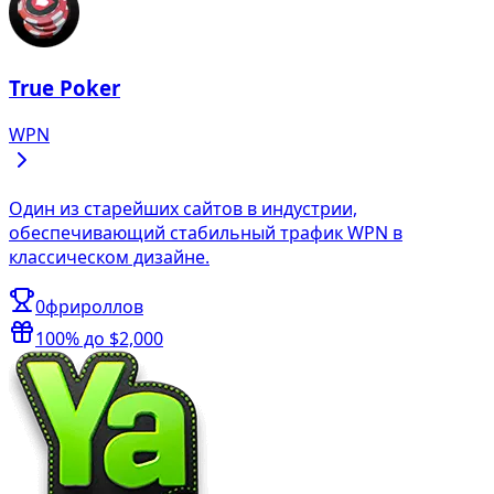
True Poker
WPN
Один из старейших сайтов в индустрии,
обеспечивающий стабильный трафик WPN в
классическом дизайне.
0
фрироллов
100% до $2,000