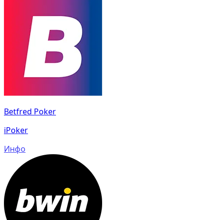
Betfred Poker
iPoker
Инфо