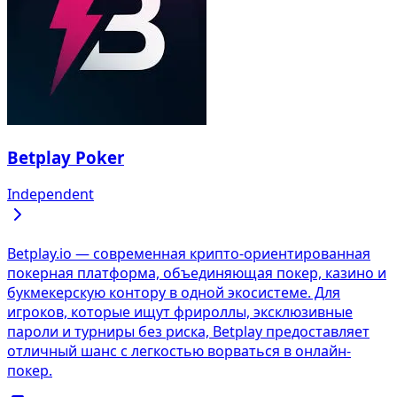
Betplay Poker
Independent
Betplay.io — современная крипто-ориентированная
покерная платформа, объединяющая покер, казино и
букмекерскую контору в одной экосистеме. Для
игроков, которые ищут фрироллы, эксклюзивные
пароли и турниры без риска, Betplay предоставляет
отличный шанс с легкостью ворваться в онлайн-
покер.