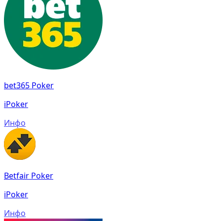
bet365 Poker
iPoker
Инфо
Betfair Poker
iPoker
Инфо