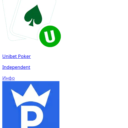
Unibet Poker
Independent
Инфо