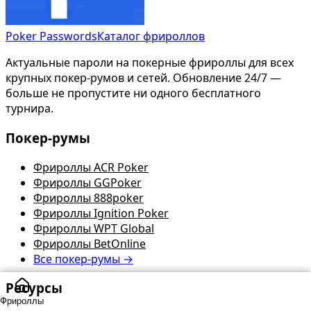
Poker Passwords
Каталог фрироллов
Актуальные пароли на покерные фрироллы для всех
крупных покер-румов и сетей. Обновление 24/7 —
больше не пропустите ни одного бесплатного
турнира.
Покер-румы
Фрироллы ACR Poker
Фрироллы GGPoker
Фрироллы 888poker
Фрироллы Ignition Poker
Фрироллы WPT Global
Фрироллы BetOnline
Все покер-румы →
Ресурсы
Фрироллы