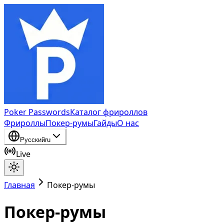
Poker Passwords
Каталог фрироллов
Фрироллы
Покер-румы
Гайды
О нас
Русский
ru
Live
Главная
Покер-румы
Покер-румы