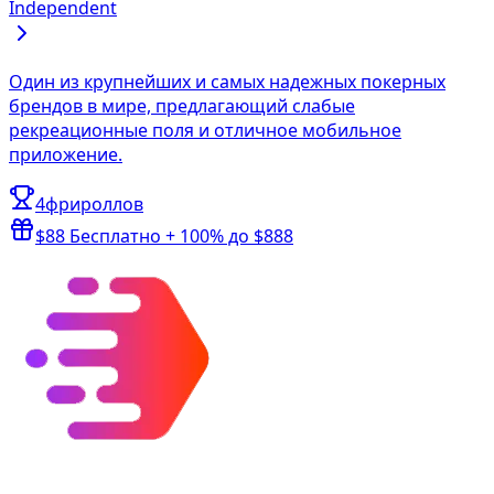
Independent
Один из крупнейших и самых надежных покерных
брендов в мире, предлагающий слабые
рекреационные поля и отличное мобильное
приложение.
4
фрироллов
$88 Бесплатно + 100% до $888