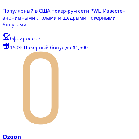
Популярный в США покер-рум сети PWL. Известен
анонимными столами и щедрыми покерными
бонусами.
0
фрироллов
150% Покерный бонус до $1,500
Ozoon