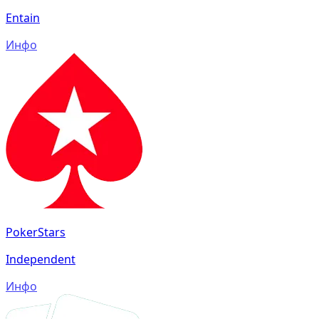
Entain
Инфо
PokerStars
Independent
Инфо