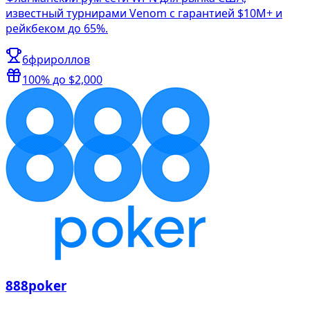
известный турнирами Venom с гарантией $10М+ и
рейкбеком до 65%.
6
фрироллов
100% до $2,000
888poker