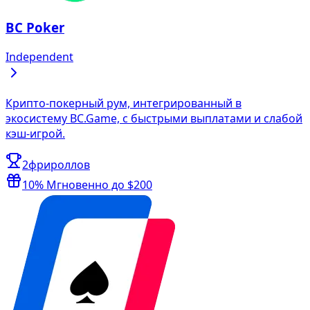
BC Poker
Independent
Крипто-покерный рум, интегрированный в
экосистему BC.Game, с быстрыми выплатами и слабой
кэш-игрой.
2
фрироллов
10% Мгновенно до $200