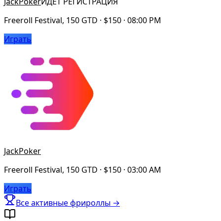
JackPoker
ИДЕТ РЕГИСТРАЦИЯ
Freeroll Festival, 150 GTD
·
$150
·
08:00 PM
Играть
JackPoker
Freeroll Festival, 150 GTD
·
$150
·
03:00 AM
Играть
Все активные фрироллы
→