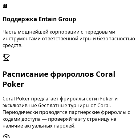
🏢
Поддержка Entain Group
Часть мощнейшей корпорации с передовыми
инструментами ответственной игры и безопасностью
средств.
Расписание фрироллов Coral
Poker
Coral Poker предлагает фрироллы сети iPoker и
эксклюзивные бесплатные турниры от Coral.
Периодически проводятся партнерские фрироллы с
кодами доступа — проверяйте эту страницу на
наличие актуальных паролей.