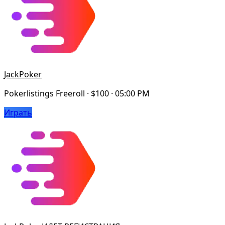
JackPoker
Pokerlistings Freeroll
·
$100
·
05:00 PM
Играть