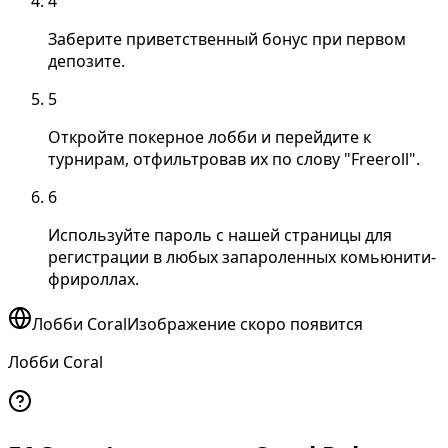
4
Заберите приветственный бонус при первом
депозите.
5
Откройте покерное лобби и перейдите к
турнирам, отфильтровав их по слову "Freeroll".
6
Используйте пароль с нашей страницы для
регистрации в любых запароленных комьюнити-
фрироллах.
Лобби Coral
Изображение скоро появится
Лобби Coral