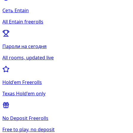
Сеть Entain
All
Entain
freerolls
Пароли на сегодня
All rooms, updated live
Hold'em Freerolls
Texas Hold'em only
No Deposit Freerolls
Free to play, no deposit