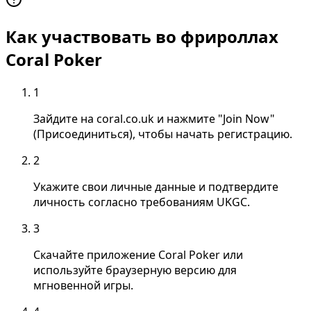
Как участвовать во фрироллах
Coral Poker
1
Зайдите на coral.co.uk и нажмите "Join Now"
(Присоединиться), чтобы начать регистрацию.
2
Укажите свои личные данные и подтвердите
личность согласно требованиям UKGC.
3
Скачайте приложение Coral Poker или
используйте браузерную версию для
мгновенной игры.