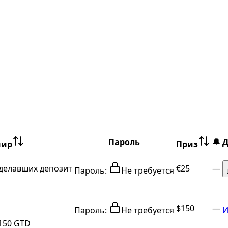
Пароль
🔔
Д
нир
Приз
сделавших депозит
€
25
—
Пароль:
Не требуется
$
150
—
Пароль:
Не требуется
И
, 150 GTD