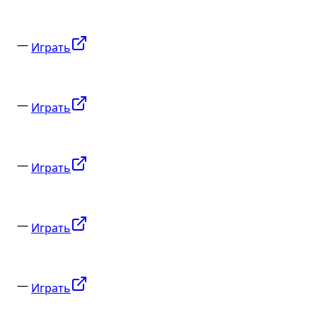
—
Играть
—
Играть
—
Играть
—
Играть
—
Играть