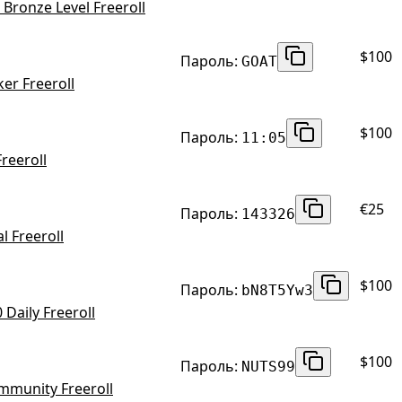
Bronze Level Freeroll
$
100
Пароль:
GOAT
er Freeroll
$
100
Пароль:
11:05
reeroll
€
25
Пароль:
143326
l Freeroll
$
100
Пароль:
bN8T5Yw3
 Daily Freeroll
$
100
Пароль:
NUTS99
mmunity Freeroll