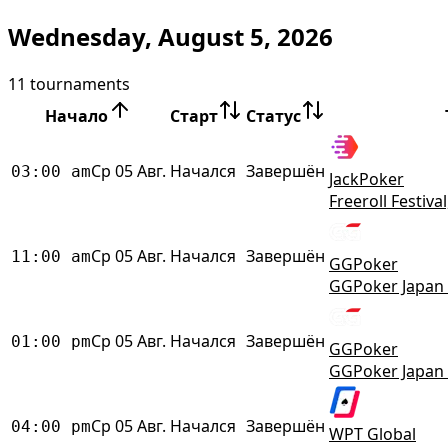
Wednesday, August 5, 2026
11
tournament
s
Начало
Старт
Статус
Ср 05 Авг.
Начался
Завершён
03:00 am
JackPoker
Freeroll Festiva
Ср 05 Авг.
Начался
Завершён
11:00 am
GGPoker
GGPoker Japan 
Ср 05 Авг.
Начался
Завершён
01:00 pm
GGPoker
GGPoker Japan 
Ср 05 Авг.
Начался
Завершён
04:00 pm
WPT Global