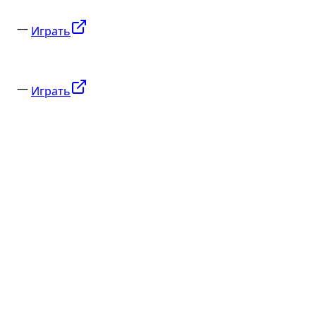
—
Играть
—
Играть