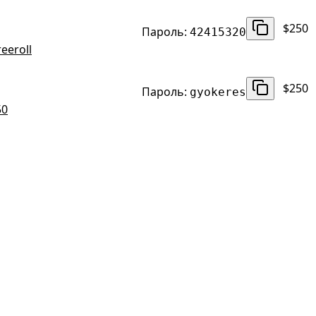
$
250
Пароль:
42415320
eeroll
$
250
Пароль:
gyokeres
50