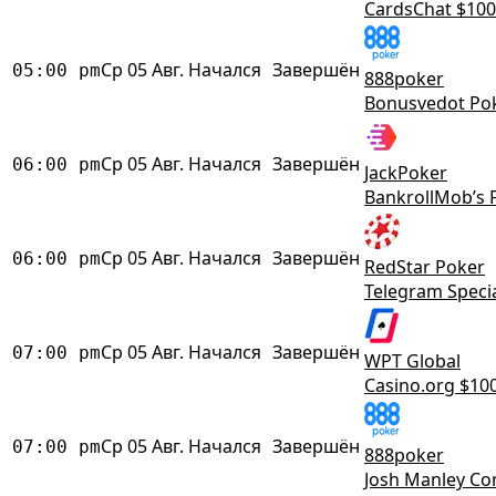
CardsChat $100 
Ср 05 Авг.
Начался
Завершён
05:00 pm
888poker
Bonusvedot Pok
Ср 05 Авг.
Начался
Завершён
06:00 pm
JackPoker
BankrollMob’s F
Ср 05 Авг.
Начался
Завершён
06:00 pm
RedStar Poker
Telegram Specia
Ср 05 Авг.
Начался
Завершён
07:00 pm
WPT Global
Casino.org $100
Ср 05 Авг.
Начался
Завершён
07:00 pm
888poker
Josh Manley Co