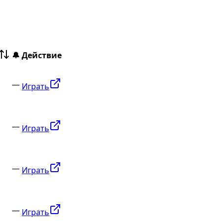
🔔
Действие
—
Играть
—
Играть
—
Играть
—
Играть