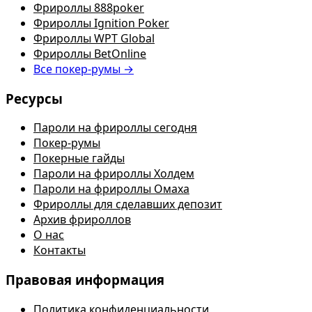
Фрироллы 888poker
Фрироллы Ignition Poker
Фрироллы WPT Global
Фрироллы BetOnline
Все покер-румы →
Ресурсы
Пароли на фрироллы сегодня
Покер-румы
Покерные гайды
Пароли на фрироллы Холдем
Пароли на фрироллы Омаха
Фрироллы для сделавших депозит
Архив фрироллов
О нас
Контакты
Правовая информация
Политика конфиденциальности