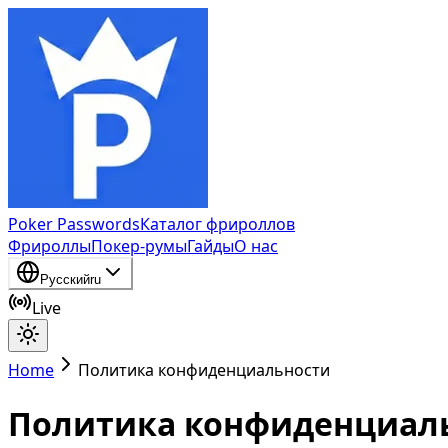
Poker Passwords
Каталог фрироллов
Фрироллы
Покер-румы
Гайды
О нас
Русский
ru
Live
Home
Политика конфиденциальности
Политика конфиденциал