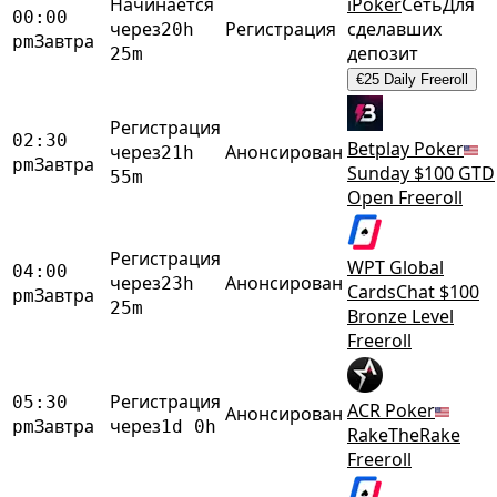
Начинается
iPoker
Сеть
Для
00:00
через
Регистрация
сделавших
20h
Завтра
pm
депозит
25m
€25 Daily Freeroll
Регистрация
02:30
Betplay Poker
через
Анонсирован
21h
Завтра
pm
Sunday $100 GTD
55m
Open Freeroll
Регистрация
WPT Global
04:00
через
Анонсирован
23h
CardsChat $100
Завтра
pm
25m
Bronze Level
Freeroll
Регистрация
05:30
ACR Poker
Анонсирован
Завтра
через
pm
1d 0h
RakeTheRake
Freeroll