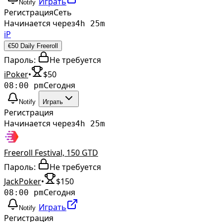
Играть
Notify
Регистрация
Сеть
Начинается через
4h 25m
iP
€50 Daily Freeroll
Пароль:
Не требуется
iPoker
•
$
50
Сегодня
08:00 pm
Notify
Играть
Регистрация
Начинается через
4h 25m
Freeroll Festival, 150 GTD
Пароль:
Не требуется
JackPoker
•
$
150
Сегодня
08:00 pm
Играть
Notify
Регистрация