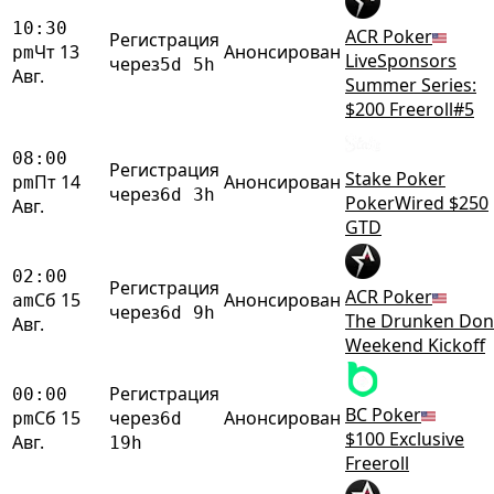
10:30
ACR Poker
Регистрация
Чт 13
Анонсирован
pm
LiveSponsors
через
5d 5h
Авг.
Summer Series:
$200 Freeroll#5
08:00
Регистрация
Stake Poker
Пт 14
Анонсирован
pm
через
6d 3h
PokerWired $250
Авг.
GTD
02:00
Регистрация
ACR Poker
Сб 15
Анонсирован
am
через
6d 9h
The Drunken Don
Авг.
Weekend Kickoff
Регистрация
00:00
BC Poker
Сб 15
через
Анонсирован
pm
6d
$100 Exclusive
Авг.
19h
Freeroll