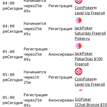
Начинается
04:00
через
Регистрация
25m
CoinPoker
Сегодня
pm
48s
Level Up Freeroll
Начинается
04:00
JackPoker
через
Регистрация
25m
Сегодня
pm
Saturday Freeroll
48s
Poker.ru
Регистрация
05:00
JackPoker
через
Анонсирован
25m
Сегодня
pm
PekarStas $100
48s
Freeroll
Начинается
05:00
через
Регистрация
1h
CoinPoker
Сегодня
pm
25m
Level Up Freeroll
Регистрация
05:00
GGPoker
через
Анонсирован
25m
Сегодня
pm
CChat Bronze $10
48s