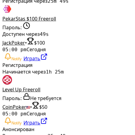
Регистрация через
25m 48s
PekarStas $100 Freeroll
Пароль:
Доступен через
48s
JackPoker
•
$
100
Сегодня
05:00 pm
Играть
Notify
Регистрация
Начинается через
1h 25m
Level Up Freeroll
Пароль:
Не требуется
CoinPoker
•
$
50
Сегодня
05:00 pm
Играть
Notify
Анонсирован