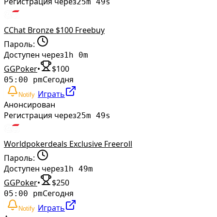
Регистрация через
25m 48s
CChat Bronze $100 Freebuy
Пароль:
Доступен через
1h 0m
GGPoker
•
$
100
Сегодня
05:00 pm
Играть
Notify
Анонсирован
Регистрация через
25m 48s
Worldpokerdeals Exclusive Freeroll
Пароль:
Доступен через
1h 49m
GGPoker
•
$
250
Сегодня
05:00 pm
Играть
Notify