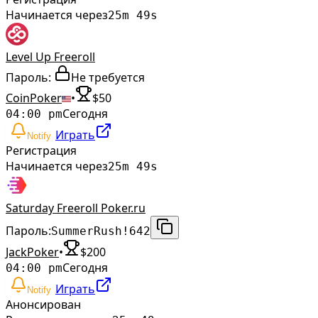
Начинается через
25m 48s
Level Up Freeroll
Пароль:
Не требуется
CoinPoker
•
$
50
Сегодня
04:00 pm
Играть
Notify
Регистрация
Начинается через
25m 48s
Saturday Freeroll Poker.ru
Пароль:
SummerRush!642
JackPoker
•
$
200
Сегодня
04:00 pm
Играть
Notify
Анонсирован