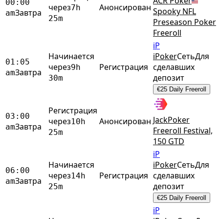
ACR Poker
00:00
через
Анонсирован
7h
Spooky NFL
Завтра
am
25m
Preseason Poker
Freeroll
iP
Начинается
iPoker
Сеть
Для
01:05
через
Регистрация
сделавших
9h
Завтра
am
депозит
30m
€25 Daily Freeroll
Регистрация
03:00
JackPoker
через
Анонсирован
10h
Завтра
am
Freeroll Festival,
25m
150 GTD
iP
Начинается
iPoker
Сеть
Для
06:00
через
Регистрация
сделавших
14h
Завтра
am
депозит
25m
€25 Daily Freeroll
iP