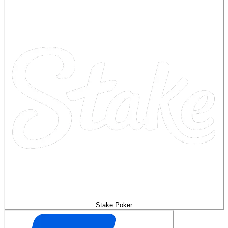
Stake Poker