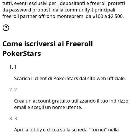
tutti, eventi esclusivi per i depositanti e freeroll protetti
da password proposti dalla community. I principali
freeroll partner offrono montepremi da $100 a $2.500.
Come iscriversi ai Freeroll
PokerStars
1
Scarica il client di PokerStars dal sito web ufficiale.
2
Crea un account gratuito utilizzando il tuo indirizzo
email e scegli un nome utente.
3
Apri la lobby e clicca sulla scheda "Tornei" nella