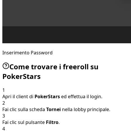
Inserimento Password
Come trovare i freeroll su
PokerStars
1
Apri il client di
PokerStars
ed effettua il login.
2
Fai clic sulla scheda
Tornei
nella lobby principale.
3
Fai clic sul pulsante
Filtro
.
4