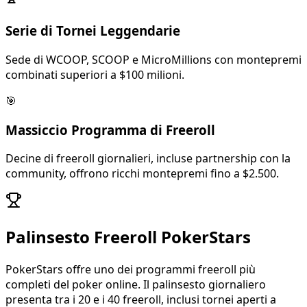
Serie di Tornei Leggendarie
Sede di WCOOP, SCOOP e MicroMillions con montepremi
combinati superiori a $100 milioni.
🎯
Massiccio Programma di Freeroll
Decine di freeroll giornalieri, incluse partnership con la
community, offrono ricchi montepremi fino a $2.500.
Palinsesto Freeroll PokerStars
PokerStars offre uno dei programmi freeroll più
completi del poker online. Il palinsesto giornaliero
presenta tra i 20 e i 40 freeroll, inclusi tornei aperti a