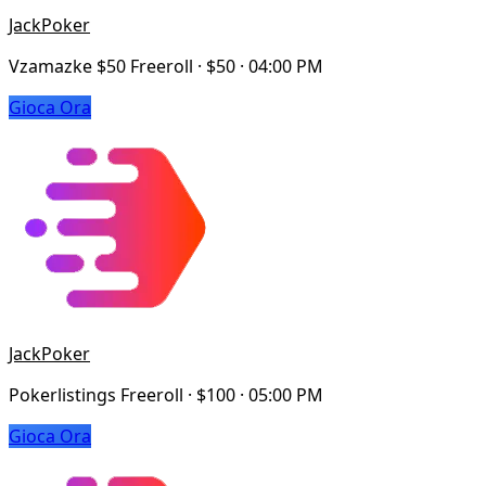
JackPoker
Vzamazke $50 Freeroll
·
$50
·
04:00 PM
Gioca Ora
JackPoker
Pokerlistings Freeroll
·
$100
·
05:00 PM
Gioca Ora